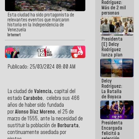
Rodríguez:
Más de 2 mil
personas
Esta ciudad ha sido protagonista de
beneficiadas
relevantes eventos que marcaron
con planes
historia en la Independencia de
para
Venezuela
atención de
Internet
Presidenta
emergencia
(E) Delcy
sísmica en
Rodríguez
la última
lanza plan
semana
crediticio
con subsidio
Publicado: 25/03/2024 08:00 AM
a Juntas de
Condominio
Delcy
Rodríguez:
La ciudad de
Valencia,
capital del
La Batalla
de Boyaca
estado
Carabobo
, celebra sus 466
representa
años de haber sido fundada
un capítulo
por
Alonso Díaz Moreno
, el 25 de
decisivo en
la gesta
marzo de 1555, ante la necesidad de
Presidenta
emancipadora
sustituir la población de
Borburata
,
Encargada
de nuestra
continuamente asediada por
felicitó a
América
selección