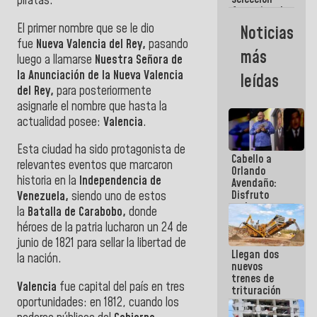
piratas.
femenina de
baloncesto
El primer nombre que se le dio
Noticias
por su
fue
Nueva Valencia del Rey,
pasando
clasificación
más
luego a llamarse
Nuestra Señora de
a la
AmeriCup
la Anunciación de la Nueva Valencia
leídas
2027
del Rey,
para posteriormente
asignarle el nombre que hasta la
actualidad posee:
Valencia
.
Esta ciudad ha sido protagonista de
Cabello a
relevantes eventos que marcaron
Orlando
historia en la
Independencia de
Avendaño:
Disfruto
Venezuela,
siendo uno de estos
cada vez
la
Batalla de Carabobo,
donde
que escribes
héroes de la patria lucharon un 24 de
porque lo
junio de 1821 para sellar la libertad de
que haces
Llegan dos
es
la nación.
nuevos
embarrarla
trenes de
Valencia
fue capital del país en tres
trituración
oportunidades: en 1812, cuando los
para
optimizar