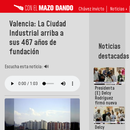
Chávez invicto
Noticias ↓
Valencia: La Ciudad
Industrial arriba a
sus 467 años de
Noticias
fundación
destacadas
Escucha esta noticia: 🔊
Presidenta
(E) Delcy
Rodríguez
firmó nueva
de Ley de
Arrendamiento
aprobada
por la AN
Delcy