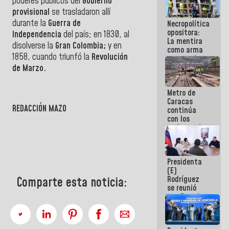
poderes públicos del
Gobierno
manejo de
provisional
se trasladaron allí
escombros
durante la
Guerra de
Necropolítica
en La Guaira
opositora:
Independencia
del país; en 1830, al
La mentira
disolverse la
Gran Colombia;
y en
como arma
1858, cuando triunfó la
Revolución
contra el
Pueblo
de Marzo.
Metro de
Caracas
REDACCIÓN MAZO
continúa
con los
trabajos de
mantenimiento
e inspección
en la Línea 2
Presidenta
(E)
Rodríguez
Comparte esta noticia:
se reunió
con Estado
Mayor
Eléctrico
para