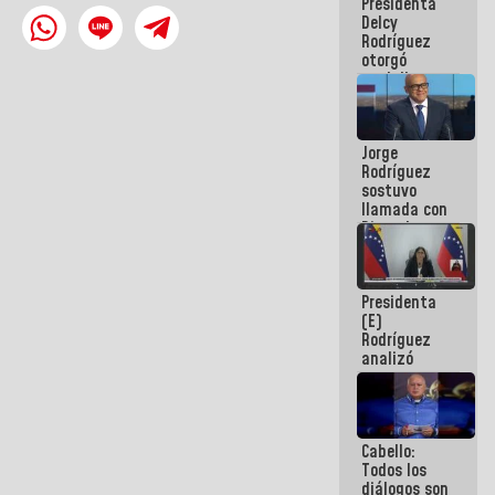
Presidenta
abordar
Delcy
planes de
Rodríguez
acción
otorgó
medalla
"Héroe de
Venezuela"
a servidores
Jorge
públicos
Rodríguez
sostuvo
llamada con
Dinorah
Figuera y
acuerdan
primer
Presidenta
encuentro
(E)
presencial
Rodríguez
para el
analizó
diálogo
junto a
gobernadores
planes de
recuperación
Cabello:
del Sistema
Todos los
Eléctrico
diálogos son
Nacional