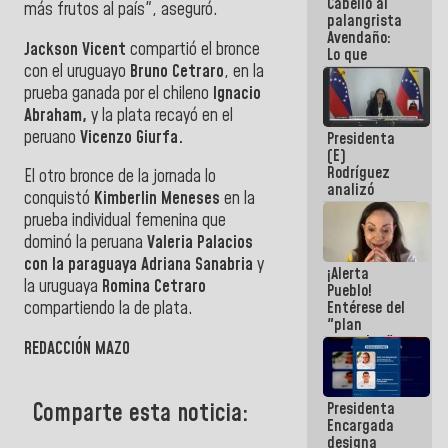
Cabello al
de la
más frutos al país", aseguró.
palangrista
República
Avendaño:
Jackson Vicent
compartió el bronce
Lo que
con el uruguayo
Bruno Cetraro
, en la
vayas a
escribir
prueba ganada por el chileno
Ignacio
hazlo hoy
Abraham,
y la plata recayó en el
por que no
peruano
Vicenzo Giurfa.
Presidenta
sabemos si
(E)
la semana
Rodríguez
que viene
El otro bronce de la jornada lo
analizó
hay
conquistó
Kimberlin Meneses
en la
junto a
programa
prueba individual femenina que
gobernadores
planes de
dominó la peruana
Valeria Palacios
recuperación
con la paraguaya Adriana Sanabria
y
¡Alerta
del Sistema
la uruguaya
Romina Cetraro
Pueblo!
Eléctrico
Entérese del
compartiendo la de plata.
Nacional
"plan
enjambre"
REDACCIÓN MAZO
de La Sayo
para
sabotear el
Comparte esta noticia:
Presidenta
diálogo y
Encargada
promover el
designa
caos