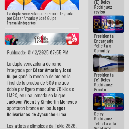
(E) Delcy
y del Caribe
Rodríguez
2026
revisó
La dupla venezolana de remo integrada
agenda
por César Amaris y José Guipe
económica y
Prensa Mindeportes
ejecución de
fondos de
Presidenta
emergencia
Encargada
post-sismos
felicita a
Osmaidy
Publicado: 01/12/2025 07:55 PM
Arias y
Giraly
La dupla venezolana de remo
Marcano por
integrada por
César Amaris y José
hacer
Presidenta
historia en
Guipe
ganó la medalla de oro en la
(e) Delcy
los
final de la prueba de 500 metros
Rodríguez:
Centroamericanos
doble par ligero masculino 70 kilos o
Pronto
restableceremos
LM2X, en una jornada en la que
las
Jackson Vicent y Kimberlin Meneses
operaciones
aportaron bronce en los
Juegos
en el
Delcy
Aeropuerto
Bolivarianos de Ayacucho-Lima.
Rodríguez
Internacional
felicita a la
de
Los atletas olímpicos de Tokio 2020,
Vinotinto