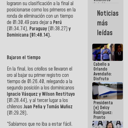
Maiquetía
lograron su clasificación a la final al
Sub 20
campeona
posicionarse como los primeros en la
Noticias
frente
ronda de eliminación con un tiempo
México Sub
más
de
01:30.49 para dejar a
Perú
23 en los
(01:34.74),
Paraguay
(01:38.27)
y
Centroamericanos
leídas
Dominicana (01:48.14).
Bajaron el tiempo
Cabello a
En la final, los criollos se llevaron el
Orlando
Avendaño:
oro al bajar su primer registro con
Disfruto
tiempo de 01:26.40, relegando a la
cada vez
segundo posición a los dominicanos
que escribes
porque lo
Ignacio Vásquez y Wilson Restituyo
que haces
(01:28.44), y al tercer lugar a los
Presidenta
es
chilenos
Juan Peña y Tomás Muñoz
(e) Delcy
embarrarla
Rodríguez:
(01:29.28)
.
Pronto
restableceremos
“Sabíamos que no iba a estar fácil.
las