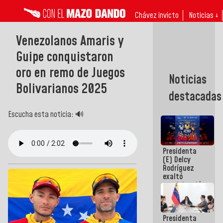
Chávez invicto
Noticias ↓
Venezolanos Amaris y
Guipe conquistaron
oro en remo de Juegos
Noticias
Bolivarianos 2025
destacadas
Escucha esta noticia: 🔊
Presidenta
(E) Delcy
Rodríguez
exaltó
participación
de
Venezuela
en Juegos
Presidenta
Centroamericanos