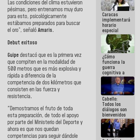
Las condiciones del clima estuvieron
operaciones
pésimas, pero entrenamos muy duro
en el
Caracas
Aeropuerto
para esto, psicológicamente
implementará
Internacional
estábamos preparados para buscar
horario
de
el oro”, señaló
Amaris.
especial
Maiquetía
para
adaptarse
Debut exitoso
al plan de
ahorro
Guipe
destacó que es la primera vez
¿Cómo
energético
que compiten en la modalidad de
funciona la
guerra
500 metros que es más explosiva y
cognitiva a
rápida a diferencia de la
favor de la
competencia de dos kilómetros que
narrativa
hegemónica?
consisten en las fuerza y
(1)
resistencia
.
Cabello:
Todos los
"Demostramos el fruto de toda
diálogos son
bienvenidos
esta preparación, de todo el apoyo
siempre que
por parte del Ministerio del Deporte y
estén en el
ahora es que nos quedan
marco de la
competencias para seguir dándole
Constitución