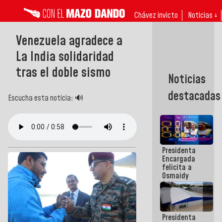
Chávez invicto
Noticias ↓
Venezuela agradece a
La India solidaridad
tras el doble sismo
Noticias
destacadas
Escucha esta noticia: 🔊
Presidenta
Encargada
felicita a
Osmaidy
Arias y
Giraly
Marcano por
hacer
Presidenta
historia en