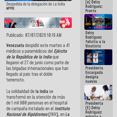
(e) Delcy
los
Despedida de la delegación de La India
Rodríguez:
Centroamericanos
MPPRE
Pronto
restableceremos
las
operaciones
en el
Delcy
Aeropuerto
Publicado: 07/07/2026 10:19 AM
Rodríguez
Internacional
felicita a la
de
Venezuela
despidió este martes a 41
Vinotinto
Maiquetía
Sub 20
médicos y paramédicos del
Ejército
campeona
de la República de la India
que
frente
llegaron el 27 de junio como parte de
México Sub
Presidenta
23 en los
las brigadas internacionales que han
Encargada
Centroamericanos
llegado al país tras el doble
designa
terremoto.
nuevos
titulares en
el
La solidaridad de
la India
se
Viceministerio
transformó en la atención de más
de Energía
de 1 mil
900 personas en el hospital
Presidenta
Eléctrica y
(E) Delcy
CORPOELEC
de campaña instalado en
el
Instituto
Rodríguez
Nacional de Hipódromos
(
INH
),
en
La
exhorta a