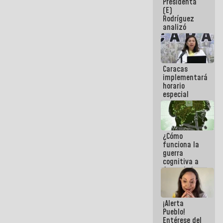
Presidenta
sabemos si
(E)
la semana
Rodríguez
que viene
analizó
hay
junto a
programa
gobernadores
planes de
recuperación
Caracas
del Sistema
implementará
Eléctrico
horario
Nacional
especial
para
adaptarse
al plan de
ahorro
¿Cómo
energético
funciona la
guerra
cognitiva a
favor de la
narrativa
hegemónica?
(1)
¡Alerta
Pueblo!
Entérese del