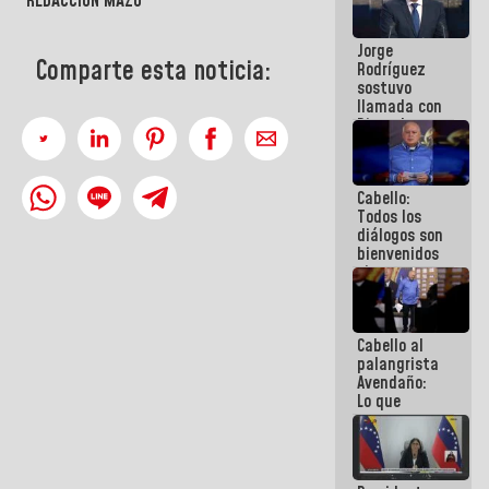
REDACCIÓN MAZO
Venezuela"
a servidores
Jorge
públicos
Comparte esta noticia:
Rodríguez
sostuvo
llamada con
Dinorah
Figuera y
acuerdan
primer
Cabello:
encuentro
Todos los
presencial
diálogos son
para el
bienvenidos
diálogo
siempre que
estén en el
marco de la
Constitución
Cabello al
de la
palangrista
República
Avendaño:
Lo que
vayas a
escribir
hazlo hoy
por que no