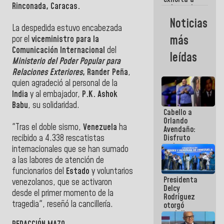
Rinconada, Caracas.
gobernadores
y alcaldes a
Noticias
edificar
La despedida estuvo encabezada
casas para
más
por el
viceministro
para la
abuelos
Comunicación Internacional
del
leídas
Ministerio del Poder Popular para
Relaciones Exteriores
, Rander Peña
,
quien agradeció al personal de la
India
y al embajador,
P.K. Ashok
Babu
, su solidaridad.
Cabello a
Orlando
"Tras el doble sismo,
Venezuela
ha
Avendaño:
Disfruto
recibido a 4.338 rescatistas
cada vez
internacionales que se han sumado
que escribes
a las labores de atención de
porque lo
funcionarios del
Estado
y voluntarios
que haces
Presidenta
es
venezolanos, que se activaron
Delcy
embarrarla
desde el primer momento de la
Rodríguez
tragedia", reseñó la cancillería.
otorgó
medalla
"Héroe de