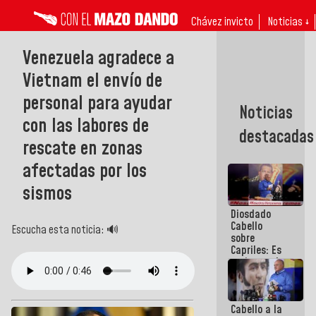
Chávez invicto
Noticias ↓
Venezuela agradece a
Vietnam el envío de
personal para ayudar
Noticias
con las labores de
destacadas
rescate en zonas
afectadas por los
sismos
Diosdado
Cabello
Escucha esta noticia: 🔊
sobre
Capriles: Es
un inmoral
de la
política
Cabello a la