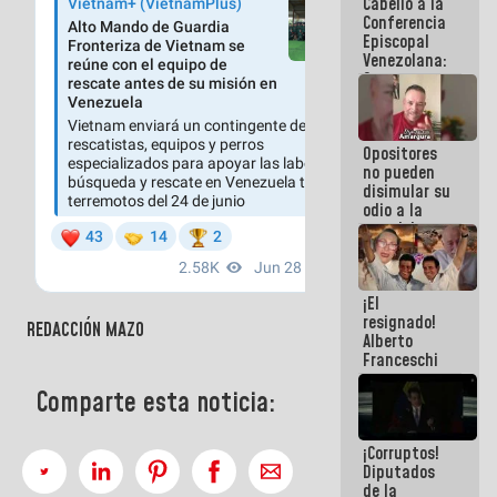
Cabello a la
de La Sayo
Conferencia
Episcopal
Venezolana:
Son unos
inmorales,
ni una
botella de
Opositores
agua han
no pueden
llevado
disimular su
odio a la
paz del
pueblo
¡El
resignado!
REDACCIÓN MAZO
Alberto
Franceschi
muestra su
Comparte esta noticia:
frustración
ante
burguesía
¡Corruptos!
de siempre
Diputados
de la