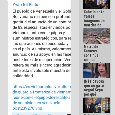
Cabello ante
falsas
imágenes de
marcha de
extremistas:
Son unos
coberos,
viven de la
Metro de
mentira
Caracas
continúa
con los
trabajos de
mantenimiento
e inspección
en la Línea 2
¡Más pavosa
que un gato
negro! Sepa
por qué
dirigentes
opositores
se
desmarcan