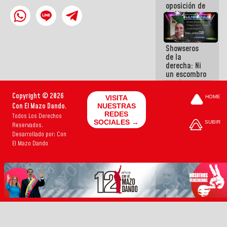
oposición de
la AN de
2015
derrocharon
el dinero de
Showseros
los
de la
venezolanos
derecha: Ni
un escombro
movieron
para salvar
Copyright © 2026
VISITA
HOME
vidas
Con El Mazo Dando.
NUESTRAS
REDES
Todos Los Derechos
SOCIALES →
SUBIR
Reservados.
Desarrollado por: Con
El Mazo Dando