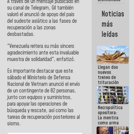
A través de un mensaje publicado en
siempre que
su canal de Telegram, Gil también
estén en el
Noticias
valoró el anunció de apoyo del país
marco de la
Constitución
del sudeste asiático a las fases de
más
de la
recuperación a las zonas
República
leídas
desbastadas.
"Venezuela reitera su más sincero
agradecimiento ante esta invaluable
muestra de solidaridad", enfatizó.
Llegan dos
Es importante destacar que este
nuevos
trenes de
sábado el Ministerio de Defensa
trituración
Nacional de Vietnam anunció el envío
para
de un contingente de 82 personas,
optimizar
junto con equipos y suministros,
manejo de
escombros
para apoyar las operaciones de
Necropolítica
en La Guaira
búsqueda y rescate, así como las
opositora:
tareas de recuperación posteriores al
La mentira
como arma
sismo.
contra el
Pueblo