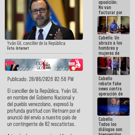
oposición:
No van
facturar por
cuenta mía,
factura el
que yo
quiera (+Con
Cabello: Un
el Mazo
abrazo a los
Dando)
Yván Gil, canciller de la República
hombres y
Foto: Internet
mujeres de
la GNB en su
día
Cabello
Publicado: 28/06/2026 02:56 PM
rebate fake
news contra
El canciller de la República, Yván Gil,
operación de
en nombre del Gobierno Nacional y
demolición
controlada:
del pueblo venezolano, expresó la
"Las
profunda gratitud con Vietnam por el
"estrellitas"
anunció del envío a nuestro país de
Cabello:
no están por
un contingente de 82 rescatistas.
Todos los
encima de
diálogos son
la seguridad
bienvenidos