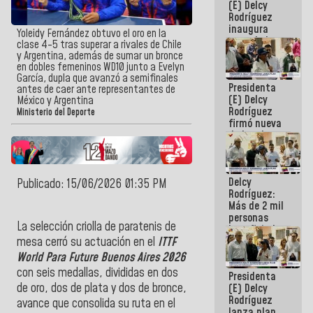
(E) Delcy
Rodríguez
inaugura
Yoleidy Fernández obtuvo el oro en la
casa de los
clase 4-5 tras superar a rivales de Chile
Abuelos
y Argentina, además de sumar un bronce
Primavera
en dobles femeninos WD10 junto a Evelyn
en Caracas
García, dupla que avanzó a semifinales
Presidenta
antes de caer ante representantes de
(E) Delcy
México y Argentina
Rodríguez
Ministerio del Deporte
firmó nueva
de Ley de
Arrendamiento
aprobada
por la AN
Delcy
Publicado: 15/06/2026 01:35 PM
Rodríguez:
Más de 2 mil
personas
La selección criolla de paratenis de
beneficiadas
con planes
mesa cerró su actuación en el
ITTF
para
World Para Future Buenos Aires 2026
atención de
con seis medallas, divididas en dos
Presidenta
emergencia
de oro, dos de plata y dos de bronce,
(E) Delcy
sísmica en
Rodríguez
la última
avance que consolida su ruta en el
lanza plan