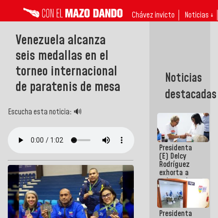
Chávez invicto
Noticias ↓
Venezuela alcanza
seis medallas en el
torneo internacional
Noticias
de paratenis de mesa
destacadas
Escucha esta noticia: 🔊
Presidenta
(E) Delcy
Rodríguez
exhorta a
gobernadores
y alcaldes a
edificar
casas para
Presidenta
abuelos