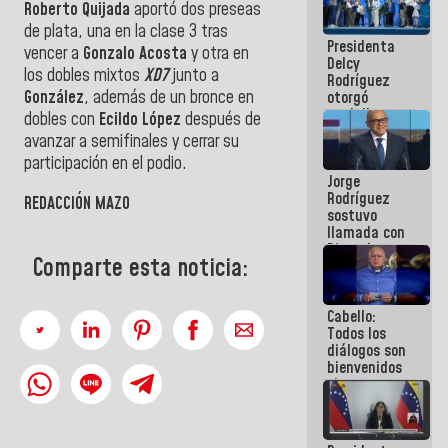
Roberto Quijada
aportó dos preseas
manejo de
escombros
de plata, una en la clase 3 tras
Presidenta
en La Guaira
vencer a
Gonzalo Acosta
y otra en
Delcy
los dobles mixtos
XD7
junto a
Rodríguez
González
, además de un bronce en
otorgó
medalla
dobles con
Ecildo López
después de
"Héroe de
avanzar a semifinales y cerrar su
Venezuela"
participación en el podio.
a servidores
Jorge
públicos
Rodríguez
REDACCIÓN MAZO
sostuvo
llamada con
Dinorah
Comparte esta noticia:
Figuera y
acuerdan
primer
Cabello:
encuentro
Todos los
presencial
diálogos son
para el
bienvenidos
diálogo
siempre que
estén en el
marco de la
Constitución