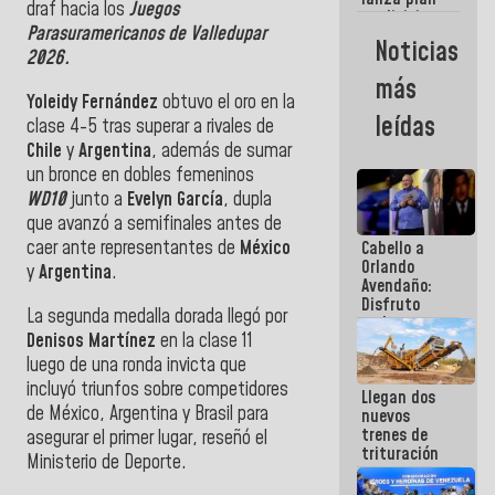
semana
draf hacia los
Juegos
crediticio
Parasuramericanos de Valledupar
con subsidio
Noticias
a Juntas de
2026.
Condominio
más
Yoleidy Fernández
obtuvo el oro en la
leídas
clase 4-5 tras superar a rivales de
Chile
y
Argentina
, además de sumar
un bronce en dobles femeninos
WD10
junto a
Evelyn García
, dupla
que avanzó a semifinales antes de
caer ante representantes de
México
Cabello a
Orlando
y
Argentina
.
Avendaño:
Disfruto
La segunda medalla dorada llegó por
cada vez
Denisos Martínez
en la clase 11
que escribes
porque lo
luego de una ronda invicta que
que haces
incluyó triunfos sobre competidores
Llegan dos
es
de México, Argentina y Brasil para
nuevos
embarrarla
trenes de
asegurar el primer lugar, reseñó el
trituración
Ministerio de Deporte.
para
optimizar