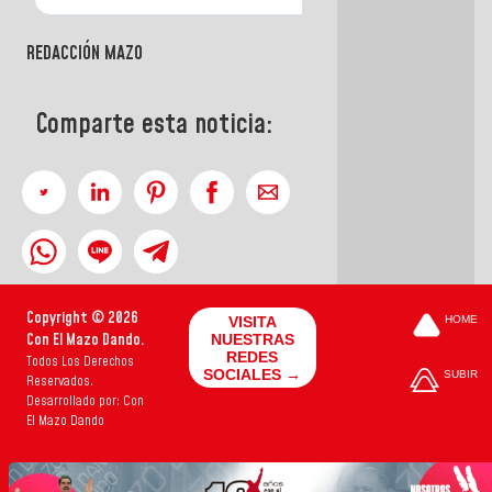
REDACCIÓN MAZO
Comparte esta noticia:
Copyright © 2026
VISITA
HOME
Con El Mazo Dando.
NUESTRAS
REDES
Todos Los Derechos
SOCIALES →
SUBIR
Reservados.
Desarrollado por: Con
El Mazo Dando