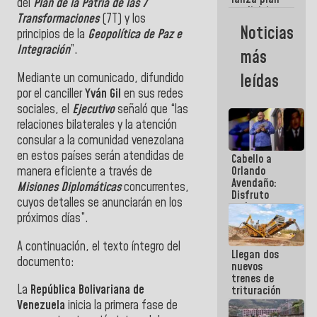
semana
del
Plan de la Patria de las 7
crediticio
Transformaciones
(7T) y los
con subsidio
Noticias
principios de la
Geopolítica de Paz e
a Juntas de
Condominio
Integración
”.
más
Mediante un comunicado, difundido
leídas
por el canciller
Yván Gil
en sus redes
sociales, el
Ejecutivo
señaló que “las
relaciones bilaterales y la atención
consular a la comunidad venezolana
en estos países serán atendidas de
Cabello a
manera eficiente a través de
Orlando
Avendaño:
Misiones Diplomáticas
concurrentes,
Disfruto
cuyos detalles se anunciarán en los
cada vez
próximos días”.
que escribes
porque lo
que haces
A continuación, el texto íntegro del
Llegan dos
es
documento:
nuevos
embarrarla
trenes de
La
República Bolivariana de
trituración
para
Venezuela
inicia la primera fase de
optimizar