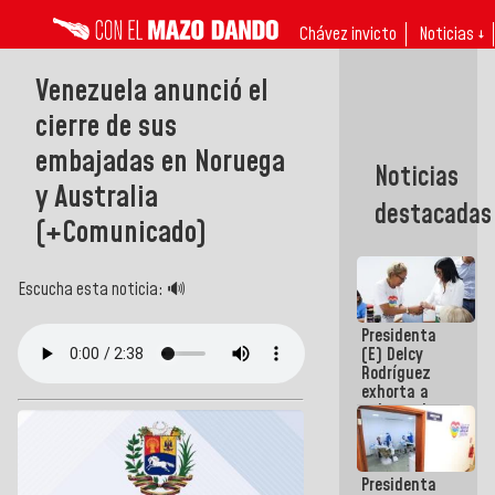
Chávez invicto
Noticias ↓
Venezuela anunció el
cierre de sus
embajadas en Noruega
Noticias
y Australia
destacadas
(+Comunicado)
Escucha esta noticia: 🔊
Presidenta
(E) Delcy
Rodríguez
exhorta a
gobernadores
y alcaldes a
edificar
casas para
Presidenta
abuelos