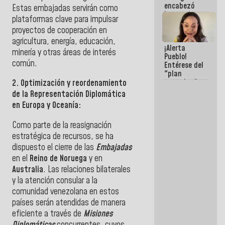
encabezó
hay
Estas embajadas servirán como
lanzamiento
programa
plataformas clave para impulsar
del Plan
proyectos de cooperación en
Nacional de
Recreación
agricultura, energía, educación,
¡Alerta
Vacacional
minería y otras áreas de interés
Pueblo!
común.
Entérese del
"plan
enjambre"
2. Optimización y reordenamiento
de La Sayo
de la Representación Diplomática
para
en Europa y Oceanía:
sabotear el
diálogo y
Como parte de la reasignación
promover el
caos
estratégica de recursos, se ha
dispuesto el cierre de las
Embajadas
en el
Reino de Noruega
y en
Australia
. Las relaciones bilaterales
y la atención consular a la
comunidad venezolana en estos
países serán atendidas de manera
eficiente a través de
Misiones
Diplomáticas
concurrentes, cuyos