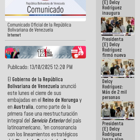
(E) Delcy
Rodríguez
inaugura
casa de los
Abuelos
Comunicado Oficial de la República
Primavera
Bolivariana de Venezuela
en Caracas
Internet
Presidenta
(E) Delcy
Rodríguez
firmó nueva
de Ley de
Arrendamiento
Publicado: 13/10/2025 12:20 PM
aprobada
por la AN
El
Gobierno de la República
Delcy
Bolivariana de Venezuela
anunció
Rodríguez:
Más de 2 mil
este lunes el cierre de sus
personas
embajadas en el
Reino de Noruega
y
beneficiadas
en
Australia
, como parte de la
con planes
para
primera fase una reestructuración
atención de
integral del
Servicio Exterior
del país
Presidenta
emergencia
latinoamericano, “en consonancia
(E) Delcy
sísmica en
Rodríguez
con los lineamientos estratégicos
la última
lanza plan