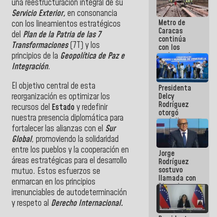
una reestructuración integral de su
manejo de
Servicio Exterior,
en consonancia
escombros
Metro de
en La Guaira
con los lineamientos estratégicos
Caracas
del
Plan de la Patria de las 7
continúa
Transformaciones
(7T) y los
con los
trabajos de
principios de la
Geopolítica de Paz e
mantenimiento
Integración
.
e inspección
en la Línea 2
El objetivo central de esta
Presidenta
reorganización es optimizar los
Delcy
Rodríguez
recursos del
Estado
y redefinir
otorgó
nuestra presencia diplomática para
medalla
fortalecer las alianzas con el
Sur
"Héroe de
Venezuela"
Global
, promoviendo la solidaridad
a servidores
entre los pueblos y la cooperación en
Jorge
públicos
áreas estratégicas para el desarrollo
Rodríguez
sostuvo
mutuo. Estos esfuerzos se
llamada con
enmarcan en los principios
Dinorah
irrenunciables de autodeterminación
Figuera y
y respeto al
Derecho Internacional.
acuerdan
primer