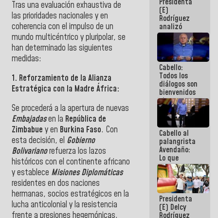
Presidenta
encuentro
Tras una evaluación exhaustiva de
(E)
presencial
las prioridades nacionales y en
Rodríguez
para el
coherencia con el impulso de un
analizó
diálogo
junto a
mundo multicéntrico y pluripolar, se
gobernadores
han determinado las siguientes
planes de
medidas:
recuperación
Cabello:
del Sistema
Todos los
Eléctrico
1. Reforzamiento de la Alianza
diálogos son
Nacional
Estratégica con la Madre África:
bienvenidos
siempre que
Se procederá a la apertura de nuevas
estén en el
marco de la
Embajadas
en la
República de
Constitución
Zimbabue
y en
Burkina Faso
. Con
Cabello al
de la
esta decisión, el
Gobierno
palangrista
República
Avendaño:
Bolivariano
refuerza los lazos
Lo que
históricos con el continente africano
vayas a
y establece
Misiones Diplomáticas
escribir
residentes en dos naciones
hazlo hoy
por que no
hermanas, socios estratégicos en la
Presidenta
sabemos si
lucha anticolonial y la resistencia
(E) Delcy
la semana
frente a presiones hegemónicas.
Rodríguez
que viene