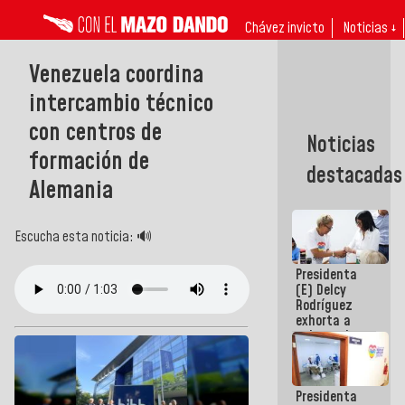
Chávez invicto
Noticias ↓
Venezuela coordina
intercambio técnico
con centros de
Noticias
formación de
destacadas
Alemania
Escucha esta noticia: 🔊
Presidenta
(E) Delcy
Rodríguez
exhorta a
gobernadores
y alcaldes a
edificar
casas para
Presidenta
abuelos