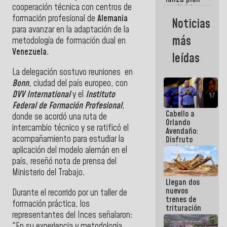
semana
cooperación técnica con centros de
crediticio
con subsidio
formación profesional de
Alemania
Noticias
a Juntas de
para avanzar en la adaptación de la
Condominio
más
metodología de formación dual en
Venezuela
.
leídas
La delegación sostuvo reuniones en
Bonn
, ciudad del país europeo, con
DVV International
y el
Instituto
Federal de Formación Profesional
,
Cabello a
donde se acordó una ruta de
Orlando
intercambio técnico y se ratificó el
Avendaño:
acompañamiento para estudiar la
Disfruto
cada vez
aplicación del modelo alemán en el
que escribes
país, reseñó nota de prensa del
porque lo
Ministerio del Trabajo.
que haces
Llegan dos
es
nuevos
embarrarla
Durante el recorrido por un taller de
trenes de
formación práctica, los
trituración
representantes del Inces señalaron:
para
optimizar
"En su experiencia y metodología