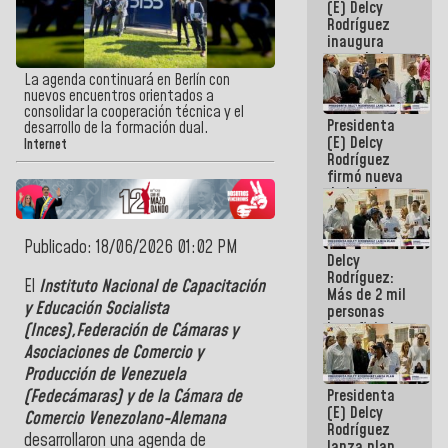
(E) Delcy
Rodríguez
inaugura
casa de los
Abuelos
La agenda continuará en Berlín con
Primavera
nuevos encuentros orientados a
en Caracas
consolidar la cooperación técnica y el
Presidenta
desarrollo de la formación dual.
(E) Delcy
Internet
Rodríguez
firmó nueva
de Ley de
Arrendamiento
aprobada
por la AN
Publicado: 18/06/2026 01:02 PM
Delcy
Rodríguez:
El
Instituto Nacional de Capacitación
Más de 2 mil
y Educación Socialista
personas
beneficiadas
(Inces),Federación de Cámaras y
con planes
Asociaciones de Comercio y
para
Producción de Venezuela
atención de
Presidenta
(Fedecámaras) y de la Cámara de
emergencia
(E) Delcy
sísmica en
Comercio Venezolano-Alemana
Rodríguez
la última
desarrollaron una agenda de
lanza plan