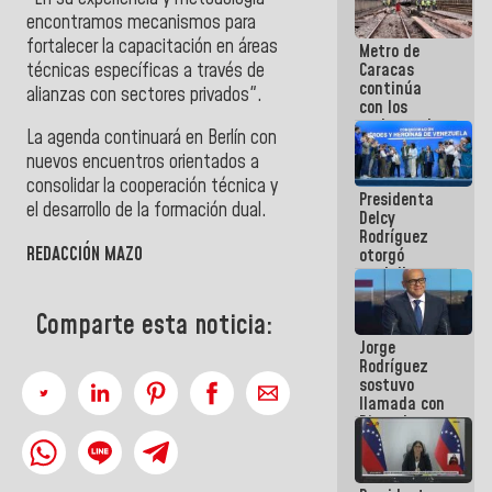
manejo de
encontramos mecanismos para
escombros
fortalecer la capacitación en áreas
Metro de
en La Guaira
técnicas específicas a través de
Caracas
continúa
alianzas con sectores privados".
con los
trabajos de
La agenda continuará en Berlín con
mantenimiento
nuevos encuentros orientados a
e inspección
en la Línea 2
consolidar la cooperación técnica y
Presidenta
el desarrollo de la formación dual.
Delcy
Rodríguez
REDACCIÓN MAZO
otorgó
medalla
"Héroe de
Venezuela"
Comparte esta noticia:
a servidores
Jorge
públicos
Rodríguez
sostuvo
llamada con
Dinorah
Figuera y
acuerdan
primer