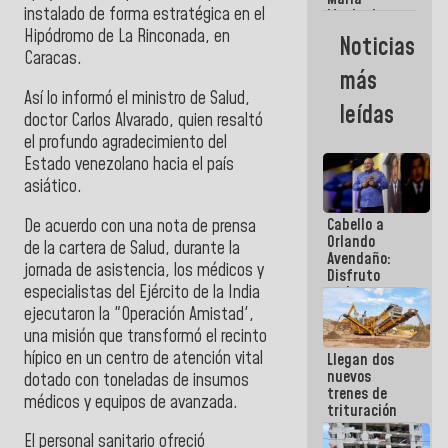
instalado de forma estratégica en el
Machado:
¿Quién le
Hipódromo de La Rinconada, en
Noticias
puede creer?
Caracas.
¿Y la gente
más
que ella iba
Así lo informó el ministro de Salud,
a salvar en
leídas
La Guaira?
doctor Carlos Alvarado, quien resaltó
el profundo agradecimiento del
Estado venezolano hacia el país
asiático.
Cabello a
De acuerdo con una nota de prensa
Orlando
de la cartera de Salud, durante la
Avendaño:
jornada de asistencia, los médicos y
Disfruto
especialistas del Ejército de la India
cada vez
que escribes
ejecutaron la "Operación Amistad',
porque lo
una misión que transformó el recinto
que haces
hípico en un centro de atención vital
Llegan dos
es
nuevos
embarrarla
dotado con toneladas de insumos
trenes de
médicos y equipos de avanzada.
trituración
para
El personal sanitario ofreció
optimizar