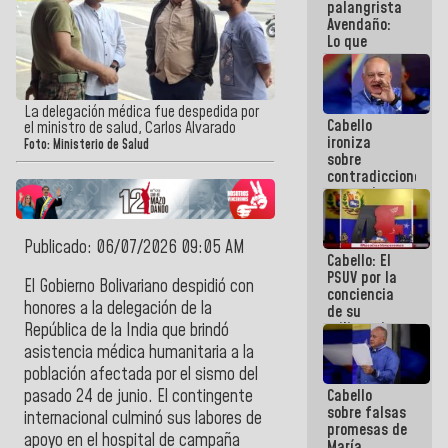
palangrista
Avendaño:
Lo que
vayas a
escribir
hazlo hoy
por que no
La delegación médica fue despedida por
Cabello
sabemos si
el ministro de salud, Carlos Alvarado
ironiza
la semana
Foto: Ministerio de Salud
sobre
que viene
contradicciones
hay
y mentiras
programa
de María
Machado:
¡Créanle!
Publicado: 06/07/2026 09:05 AM
Cabello: El
PSUV por la
El Gobierno Bolivariano despidió con
conciencia
honores a la delegación de la
de su
militancia
República de la India que brindó
es la
asistencia médica humanitaria a la
organización
población afectada por el sismo del
política más
Cabello
pasado 24 de junio. El contingente
sólida de
sobre falsas
Venezuela
internacional culminó sus labores de
promesas de
apoyo en el hospital de campaña
María