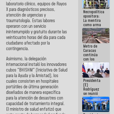
manejo de
laboratorio clínico, equipos de Rayos
escombros
X para diagnósticos precisos,
Necropolítica
en La Guaira
atención de urgencias y
opositora:
La mentira
traumatología. Estas labores
como arma
operaron con un servicio
contra el
ininterrumpido y gratuito durante las
Pueblo
veinticuatro horas del día para cada
ciudadano afectado por la
Metro de
contingencia.
Caracas
continúa
Asimismo, la delegación
con los
trabajos de
internacional instaló los innovadores
mantenimiento
cubos "BHISHM" (Iniciativa de Salud
e inspección
para la Ayuda y la Amistad), los
en la Línea 2
Presidenta
cuales consisten en hospitales
(E)
portátiles de última generación
Rodríguez
diseñados de manera específica
se reunió
para la atención de desastres con
con Estado
Mayor
capacidad de tratamiento integral.
Eléctrico
El ministro de salud enfatizó que
para