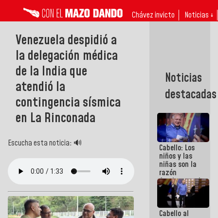
Chávez invicto
Noticias ↓
Venezuela despidió a
la delegación médica
de la India que
Noticias
atendió la
destacadas
contingencia sísmica
en La Rinconada
Escucha esta noticia: 🔊
Cabello: Los
niños y las
niñas son la
razón
fundamental
de todo lo
que
estamos
Cabello al
haciendo