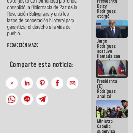
este gesto de hermandad profunda
Presidenta
abordar
Delcy
planes de
consolidó la Diplomacia de Paz de la
Rodríguez
acción
Revolución Bolivariana y unió los
otorgó
lazos de cooperación bilateral para
medalla
"Héroe de
garantizar el derecho a la vida del
Venezuela"
pueblo.
a servidores
Jorge
públicos
REDACCIÓN MAZO
Rodríguez
sostuvo
llamada con
Dinorah
Comparte esta noticia:
Figuera y
acuerdan
primer
Presidenta
encuentro
(E)
presencial
Rodríguez
para el
analizó
diálogo
junto a
gobernadores
planes de
recuperación
Ministro
del Sistema
Cabello
Eléctrico
supervisa
Nacional