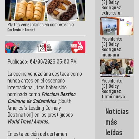
(E) Delcy
CORPOELEC
Rodríguez
exhorta a
gobernadores
y alcaldes a
Platos venezolanos en competencia
edificar
Cortesía Internet
casas para
Presidenta
abuelos
(E) Delcy
Rodríguez
inaugura
casa de los
Publicado: 04/06/2026 05:00 PM
Abuelos
Primavera
La cocina venezolana destaca como
en Caracas
nunca antes en el escenario
Presidenta
(E) Delcy
internacional, tras haber sido
Rodríguez
nominada como
Principal Destino
firmó nueva
Culinario de Sudamérica
(South
de Ley de
Arrendamiento
America’s Leading Culinary
Noticias
aprobada
Destination) en los prestigiosos
por la AN
más
World Travel Awards.
leídas
En esta edición del certamen