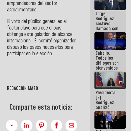
emprendedores del sector
Venezuela"
a servidores
agroalimentario.
Jorge
públicos
Rodríguez
El voto del público general es el
sostuvo
factor clave para que el país
llamada con
Dinorah
obtenga este galardón de alcance
Figuera y
internacional. El comité organizador
acuerdan
dispuso los pasos necesarios para
primer
Cabello:
participar en la elección.
encuentro
Todos los
presencial
diálogos son
para el
bienvenidos
diálogo
siempre que
estén en el
marco de la
Constitución
REDACCIÓN MAZO
Presidenta
de la
(E)
República
Rodríguez
Comparte esta noticia:
analizó
junto a
gobernadores
planes de
recuperación