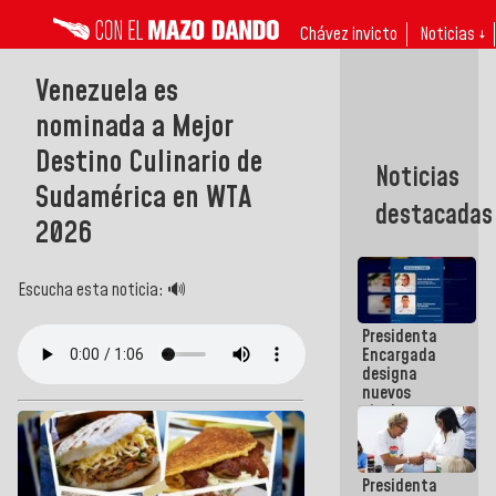
Chávez invicto
Noticias ↓
Venezuela es
nominada a Mejor
Destino Culinario de
Noticias
Sudamérica en WTA
destacadas
2026
Escucha esta noticia: 🔊
Presidenta
Encargada
designa
nuevos
titulares en
el
Viceministerio
de Energía
Presidenta
Eléctrica y