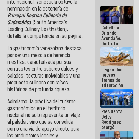
internacional, Venezuela obtuvo la
nominación en la categoría de
Principal Destino Culinario de
Sudamérica
(South America’s
Cabello a
Leading Culinary Destination),
Orlando
detalla la competencia en su página.
Avendaño:
Disfruto
La gastronomía venezolana destaca
cada vez
que escribes
por ser una mezcla de herencia
porque lo
mestiza, caracterizada por sus
que haces
contrastes entre sabores dulces y
Llegan dos
es
nuevos
embarrarla
salados, texturas inolvidables y una
trenes de
propuesta culinaria con raíces
trituración
históricas de profunda riqueza.
para
optimizar
manejo de
Asimismo, la práctica del turismo
escombros
gastronómico en el territorio
Presidenta
en La Guaira
nacional no solo representa un viaje
Delcy
al paladar, sino que se consolida
Rodríguez
otorgó
como una vía de apoyo directo para
medalla
los productores locales y
"Héroe de