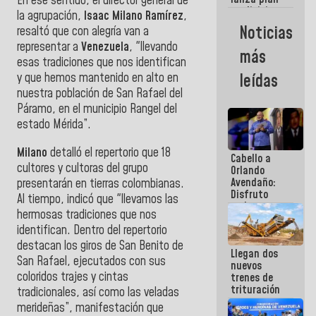
En ese sentido, el director general de
semana
crediticio
la agrupación,
Isaac Milano Ramírez
,
con subsidio
Noticias
resaltó que con alegría van a
a Juntas de
representar a
Venezuela
, "llevando
Condominio
más
esas tradiciones que nos identifican
y que hemos mantenido en alto en
leídas
nuestra población de San Rafael del
Páramo, en el municipio Rangel del
estado Mérida”.
Milano
detalló el repertorio que 18
Cabello a
cultores y cultoras del grupo
Orlando
Avendaño:
presentarán en tierras colombianas.
Disfruto
Al tiempo, indicó que "llevamos las
cada vez
hermosas tradiciones que nos
que escribes
identifican. Dentro del repertorio
porque lo
que haces
destacan los giros de San Benito de
Llegan dos
es
San Rafael, ejecutados con sus
nuevos
embarrarla
coloridos trajes y cintas
trenes de
trituración
tradicionales, así como las veladas
para
merideñas”, manifestación que
optimizar