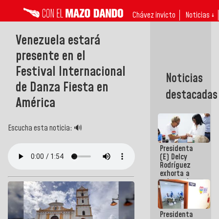
Chávez invicto
Noticias ↓
Venezuela estará
presente en el
Festival Internacional
Noticias
de Danza Fiesta en
destacadas
América
Escucha esta noticia: 🔊
Presidenta
(E) Delcy
Rodríguez
exhorta a
gobernadores
y alcaldes a
edificar
casas para
Presidenta
abuelos