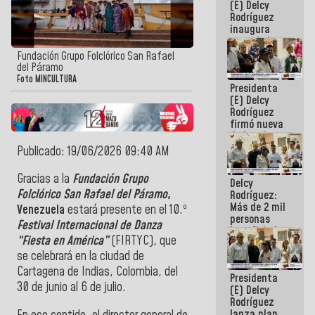
(E) Delcy
Rodríguez
inaugura
casa de los
Abuelos
Fundación Grupo Folclórico San Rafael
Primavera
del Páramo
en Caracas
Foto MINCULTURA
Presidenta
(E) Delcy
Rodríguez
firmó nueva
de Ley de
Arrendamiento
Publicado: 19/06/2026 09:40 AM
aprobada
por la AN
Gracias a la
Fundación Grupo
Delcy
Folclórico San Rafael del Páramo
,
Rodríguez:
Más de 2 mil
Venezuela
estará presente en el 10.º
personas
Festival Internacional de Danza
beneficiadas
“Fiesta en América”
(FIRTYC), que
con planes
para
se celebrará en la ciudad de
atención de
Cartagena de Indias, Colombia, del
Presidenta
emergencia
30 de junio al 6 de julio.
(E) Delcy
sísmica en
Rodríguez
la última
lanza plan