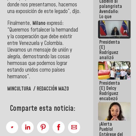
Cabello al
de la
donde nos presentamos, hacemos
palangrista
República
una exposición de este legado”, dijo.
Avendaño:
Lo que
vayas a
‎Finalmente,
Milano
expresó:
escribir
“Queremos fortalecer la hermandad
hazlo hoy
y la cooperación que debe existir
por que no
Presidenta
sabemos si
entre Venezuela y Colombia.
(E)
la semana
Llevamos un mensaje de unión y
Rodríguez
que viene
alegría, demostrando las cosas
analizó
hay
junto a
programa
hermosas que podemos lograr
gobernadores
estando unidos como países
planes de
hermanos”.
recuperación
Presidenta
del Sistema
(E) Delcy
MINCULTURA / REDACCIÓN MAZO
Eléctrico
Rodríguez
Nacional
encabezó
lanzamiento
Comparte esta noticia:
del Plan
Nacional de
Recreación
¡Alerta
Vacacional
Pueblo!
Entérese del