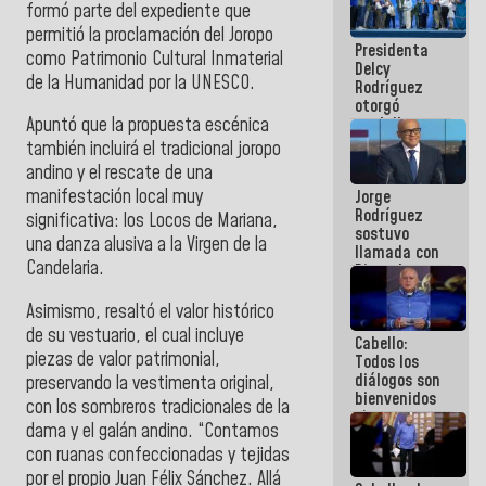
formó parte del expediente que
manejo de
escombros
permitió la proclamación del Joropo
Presidenta
en La Guaira
como Patrimonio Cultural Inmaterial
Delcy
de la Humanidad por la UNESCO.
Rodríguez
otorgó
medalla
‎Apuntó que la propuesta escénica
"Héroe de
también incluirá el tradicional joropo
Venezuela"
andino y el rescate de una
a servidores
manifestación local muy
Jorge
públicos
Rodríguez
significativa: los Locos de Mariana,
sostuvo
una danza alusiva a la Virgen de la
llamada con
Candelaria.
Dinorah
Figuera y
acuerdan
‎Asimismo, resaltó el valor histórico
primer
de su vestuario, el cual incluye
Cabello:
encuentro
piezas de valor patrimonial,
Todos los
presencial
diálogos son
para el
preservando la vestimenta original,
bienvenidos
diálogo
con los sombreros tradicionales de la
siempre que
dama y el galán andino. “Contamos
estén en el
con ruanas confeccionadas y tejidas
marco de la
Constitución
por el propio Juan Félix Sánchez. Allá