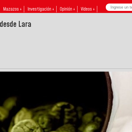
Mazazos ↓
Investigación ↓
Opinión ↓
Videos ↓
 desde Lara