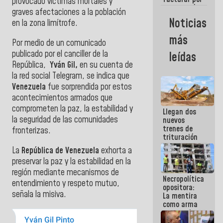
provocado víctimas mortales y
cuenta mía,
graves afectaciones a la población
factura el
Noticias
en la zona limítrofe.
que yo
quiera (+Con
más
el Mazo
Por medio de un comunicado
Dando)
publicado por el canciller de la
leídas
República,
Yván Gil,
en su cuenta de
la red social Telegram, se indica que
Venezuela
fue sorprendida por estos
acontecimientos armados que
comprometen la paz, la estabilidad y
Llegan dos
la seguridad de las comunidades
nuevos
trenes de
fronterizas.
trituración
para
La
República de Venezuela
exhorta a
optimizar
preservar la paz y la estabilidad en la
manejo de
escombros
región mediante mecanismos de
Necropolítica
en La Guaira
entendimiento y respeto mutuo,
opositora:
señala la misiva.
La mentira
como arma
contra el
Pueblo