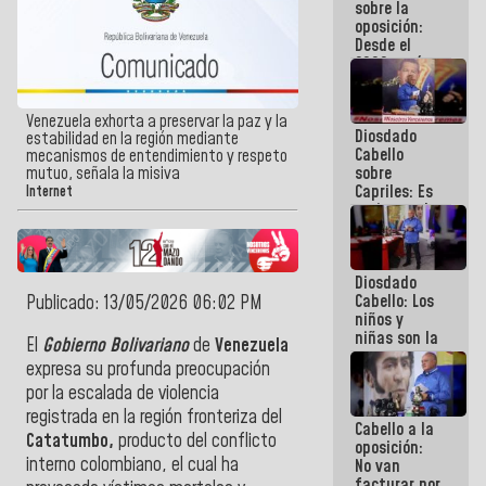
sobre la
embarrarla
oposición:
Desde el
2002 están
intentando
quemar el
país ante la
Venezuela exhorta a preservar la paz y la
Diosdado
ausencia de
estabilidad en la región mediante
Cabello
políticos
mecanismos de entendimiento y respeto
sobre
mutuo, señala la misiva
verdaderos
Capriles: Es
Internet
un inmoral
de la
política
Diosdado
Cabello: Los
Publicado: 13/05/2026 06:02 PM
niños y
niñas son la
El
Gobierno Bolivariano
de
Venezuela
razon
expresa su profunda preocupación
fundamental
por la escalada de violencia
de lo que
estamos
registrada en la región fronteriza del
Cabello a la
haciendo
Catatumbo,
producto del conflicto
oposición:
interno colombiano, el cual ha
No van
facturar por