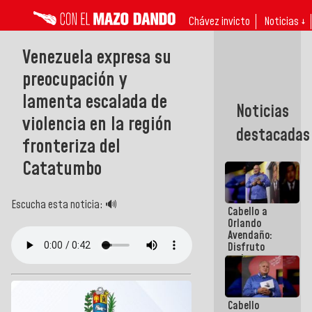
Chávez invicto
Noticias ↓
Venezuela expresa su
preocupación y
lamenta escalada de
Noticias
violencia en la región
destacadas
fronteriza del
Catatumbo
Escucha esta noticia: 🔊
Cabello a
Orlando
Avendaño:
Disfruto
cada vez
que escribes
porque lo
que haces
Cabello
es