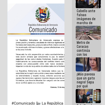
Cabello ante
falsas
imágenes de
marcha de
extremistas:
Son unos
coberos,
viven de la
Metro de
mentira
Caracas
continúa
con los
trabajos de
mantenimiento
e inspección
en la Línea 2
¡Más pavosa
que un gato
negro! Sepa
por qué
dirigentes
opositores
se
desmarcan