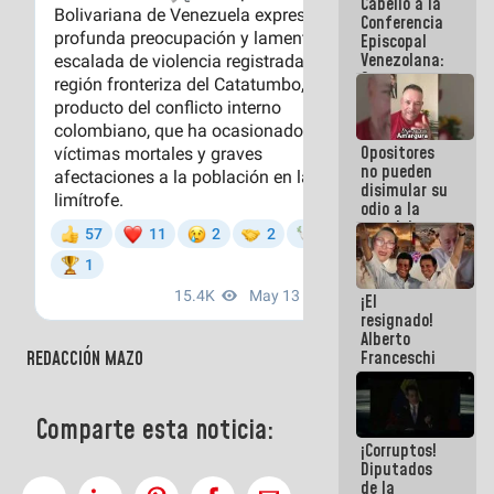
Cabello a la
de La Sayo
Conferencia
Episcopal
Venezolana:
Son unos
inmorales,
ni una
botella de
Opositores
agua han
no pueden
llevado
disimular su
odio a la
paz del
pueblo
¡El
resignado!
Alberto
REDACCIÓN MAZO
Franceschi
muestra su
frustración
ante
Comparte esta noticia:
burguesía
¡Corruptos!
de siempre
Diputados
de la