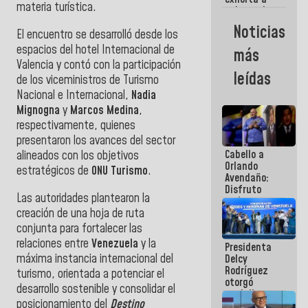
materia turística.
gobernadores
y alcaldes a
Noticias
El encuentro se desarrolló desde los
edificar
casas para
espacios del hotel Internacional de
más
abuelos
Valencia y contó con la participación
leídas
de los viceministros de Turismo
Nacional e Internacional,
Nadia
Mignogna
y
Marcos Medina
,
respectivamente, quienes
presentaron los avances del sector
Cabello a
alineados con los objetivos
Orlando
estratégicos de
ONU Turismo
.
Avendaño:
Disfruto
Las
autoridades plantearon la
cada vez
creación de una hoja de ruta
que escribes
porque lo
conjunta para fortalecer las
que haces
relaciones entre
Venezuela
y la
Presidenta
es
máxima instancia internacional del
Delcy
embarrarla
Rodríguez
turismo, orientada a potenciar el
otorgó
desarrollo sostenible y consolidar el
medalla
posicionamiento del
Destino
"Héroe de