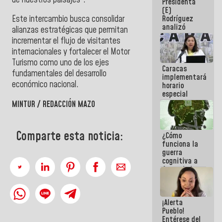
Presidenta
sabemos si
(E)
la semana
Rodríguez
Este intercambio busca consolidar
que viene
analizó
hay
alianzas estratégicas que permitan
junto a
programa
incrementar el flujo de visitantes
gobernadores
internacionales y fortalecer el Motor
planes de
recuperación
Turismo como uno de los ejes
Caracas
del Sistema
fundamentales del desarrollo
implementará
Eléctrico
económico nacional.
horario
Nacional
especial
para
MINTUR / REDACCIÓN MAZO
adaptarse
al plan de
ahorro
Comparte esta noticia:
¿Cómo
energético
funciona la
guerra
cognitiva a
favor de la
narrativa
hegemónica?
(1)
¡Alerta
Pueblo!
Entérese del