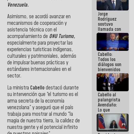
Venezuela"
Venezuela.
a servidores
Jorge
públicos
Asimismo, se acordó avanzar en
Rodríguez
mecanismos de cooperación y
sostuvo
llamada con
asistencia técnica con el
Dinorah
acompañamiento de
ONU Turismo,
Figuera y
especialmente para proyectar las
acuerdan
experiencias turísticas indígenas,
primer
Cabello:
encuentro
culturales y patrimoniales, además
Todos los
presencial
de impulsar buenas prácticas y
diálogos son
para el
estándares internacionales en el
bienvenidos
diálogo
siempre que
sector.
estén en el
marco de la
La ministra
Cabello
destacó durante
Constitución
su intervención que “el turismo es el
Cabello al
de la
palangrista
República
arma secreta de la economía
Avendaño:
venezolana” y aseguró que el país
Lo que
trabaja para mostrar al mundo “la
vayas a
escribir
magia de nuestra tierra, la calidez de
hazlo hoy
nuestra gente y el potencial infinito
por que no
de nuestros paisajes”.