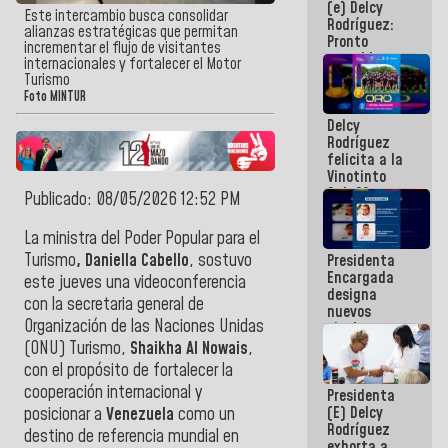
(e) Delcy
los
Este intercambio busca consolidar
Rodríguez:
Centroamericanos
alianzas estratégicas que permitan
Pronto
incrementar el flujo de visitantes
restableceremos
internacionales y fortalecer el Motor
las
Turismo
operaciones
Foto MINTUR
en el
Delcy
Aeropuerto
Rodríguez
Internacional
felicita a la
de
Vinotinto
Maiquetía
Sub 20
Publicado: 08/05/2026 12:52 PM
campeona
frente
La ministra del Poder Popular para el
México Sub
Turismo
, Daniella Cabello
, sostuvo
Presidenta
23 en los
Encargada
Centroamericanos
este jueves una videoconferencia
designa
con la secretaria general de
nuevos
Organización de las Naciones Unidas
titulares en
el
(ONU) Turismo,
Shaikha Al Nowais
,
Viceministerio
con el propósito de fortalecer la
de Energía
cooperación internacional y
Presidenta
Eléctrica y
(E) Delcy
CORPOELEC
posicionar a
Venezuela
como un
Rodríguez
destino de referencia mundial en
exhorta a