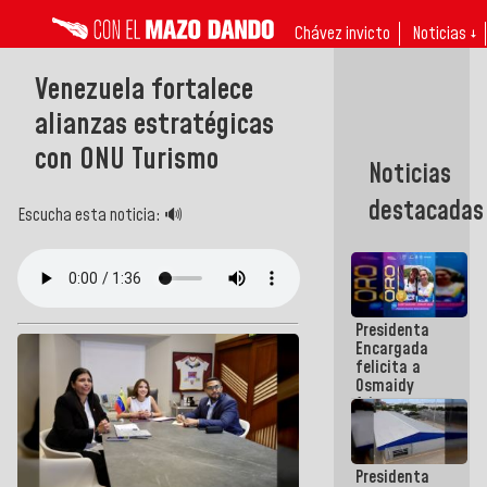
Chávez invicto
Noticias ↓
Venezuela fortalece
alianzas estratégicas
con ONU Turismo
Noticias
destacadas
Escucha esta noticia: 🔊
Presidenta
Encargada
felicita a
Osmaidy
Arias y
Giraly
Marcano por
hacer
Presidenta
historia en