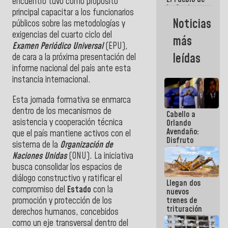
encuentro tuvo como propósito
La Guaira
principal capacitar a los funcionarios
siempre
Noticias
públicos sobre las metodologías y
estará
acompañada
exigencias del cuarto ciclo del
más
por el
Examen Periódico Universal
(EPU),
Gobierno
leídas
de cara a la próxima presentación del
Nacional
informe nacional del país ante esta
instancia internacional.
Esta jornada formativa se enmarca
dentro de los mecanismos de
Cabello a
asistencia y cooperación técnica
Orlando
Avendaño:
que el país mantiene activos con el
Disfruto
sistema de la
Organización de
cada vez
Naciones Unidas
(ONU). La iniciativa
que escribes
porque lo
busca consolidar los espacios de
que haces
diálogo constructivo y ratificar el
Llegan dos
es
compromiso del
Estado
con la
nuevos
embarrarla
promoción y protección de los
trenes de
trituración
derechos humanos, concebidos
para
como un eje transversal dentro del
optimizar