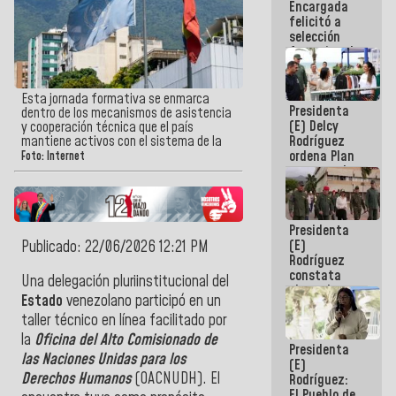
Encargada
de nuestra
felicitó a
América
selección
femenina de
baloncesto
por su
clasificación
Esta jornada formativa se enmarca
Presidenta
a la
dentro de los mecanismos de asistencia
(E) Delcy
AmeriCup
y cooperación técnica que el país
Rodríguez
mantiene activos con el sistema de la
2027
ordena Plan
Foto: Internet
maestro de
desarrollo
logístico y
turístico
Presidenta
para La
(E)
Publicado: 22/06/2026 12:21 PM
Guaira
Rodríguez
constata
Una delegación pluriinstitucional del
obras de
Estado
venezolano participó en un
rehabilitación
taller técnico en línea facilitado por
de Escuela
Militar de
la
Oficina del Alto Comisionado de
Presidenta
Mamo en La
las Naciones Unidas para los
(E)
Guaira
Derechos Humanos
(OACNUDH). El
Rodríguez:
El Pueblo de