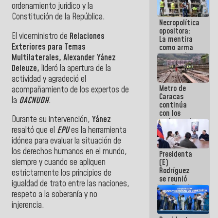
ordenamiento jurídico y la
manejo de
escombros
Constitución de la República.
Necropolítica
en La Guaira
opositora:
El viceministro de
Relaciones
La mentira
Exteriores para Temas
como arma
contra el
Multilaterales, Alexander Yánez
Pueblo
Deleuze,
lideró la apertura de la
actividad y agradeció el
Metro de
acompañamiento de los expertos de
Caracas
la
OACNUDH
.
continúa
con los
Durante su intervención,
Yánez
trabajos de
mantenimiento
resaltó que el
EPU
es la herramienta
e inspección
idónea para evaluar la situación de
en la Línea 2
los derechos humanos en el mundo,
Presidenta
siempre y cuando se apliquen
(E)
Rodríguez
estrictamente los principios de
se reunió
igualdad de trato entre las naciones,
con Estado
respeto a la soberanía y no
Mayor
Eléctrico
injerencia.
para