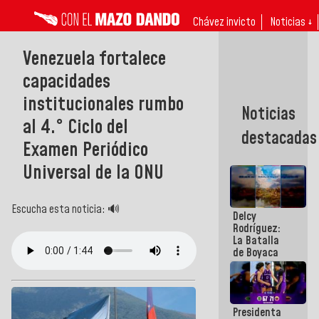
Chávez invicto
Noticias ↓
Venezuela fortalece
capacidades
institucionales rumbo
Noticias
al 4.° Ciclo del
destacadas
Examen Periódico
Universal de la ONU
Escucha esta noticia: 🔊
Delcy
Rodríguez:
La Batalla
de Boyaca
representa
un capítulo
decisivo en
la gesta
Presidenta
emancipadora