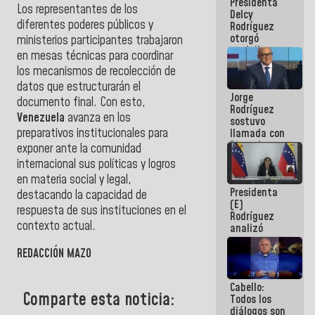
Presidenta
abordar
Los representantes de los
Delcy
planes de
diferentes poderes públicos y
Rodríguez
acción
otorgó
ministerios participantes trabajaron
medalla
en mesas técnicas para coordinar
"Héroe de
los mecanismos de recolección de
Venezuela"
datos que estructurarán el
a servidores
Jorge
públicos
documento final. Con esto,
Rodríguez
Venezuela
avanza en los
sostuvo
preparativos institucionales para
llamada con
Dinorah
exponer ante la comunidad
Figuera y
internacional sus políticas y logros
acuerdan
en materia social y legal,
primer
Presidenta
encuentro
destacando la capacidad de
(E)
presencial
respuesta de sus instituciones en el
Rodríguez
para el
contexto actual.
analizó
diálogo
junto a
gobernadores
REDACCIÓN MAZO
planes de
recuperación
Cabello:
del Sistema
Comparte esta noticia:
Todos los
Eléctrico
diálogos son
Nacional