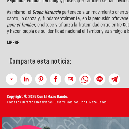
R
epública Popular del Congo,
países que también se han involuc
Asimismo, el
Grupo Herencia
pertenece a un movimiento orientad
canto, la danza y, fundamentalmente, en la percusión afrovenez
para el Tambor
, enaltece y afianza la fraternidad entre entre
Cu
y hacen propia de su identidad nacional el tambor y su arraigo a 
MPPRE
Comparte esta noticia:
Copyright © 2026 Con El Mazo Dando.
Todos Los Derechos Reservados. Desarrollado por: Con El Mazo Dando