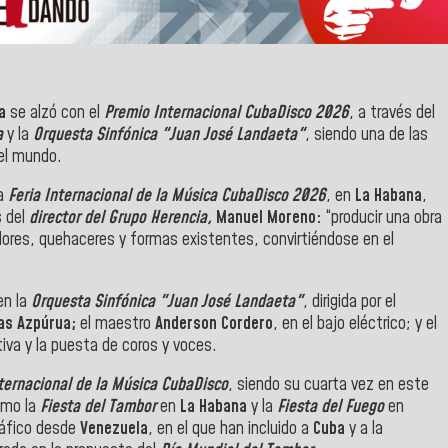
la
se alzó con el
Premio Internacional CubaDisco 2026
, a través del
a
y la
Orquesta Sinfónica "Juan José Landaeta"
, siendo una de las
el mundo.
la
Feria Internacional de la Música CubaDisco 2026
, en
La Habana
,
s del
director del Grupo Herencia,
Manuel Moreno:
“producir una obra
alores, quehaceres y formas existentes, convirtiéndose en el
en la
Orquesta Sinfónica "Juan José Landaeta"
, dirigida por el
as Azpúrua;
el maestro
Anderson Cordero
, en el bajo eléctrico; y el
tiva y la puesta de coros y voces.
ternacional de la Música CubaDisco
, siendo su cuarta vez en este
omo la
Fiesta del Tambor
en
La Habana
y la
Fiesta del Fuego
en
ráfico desde
Venezuela
, en el que han incluido a
Cuba
y a la