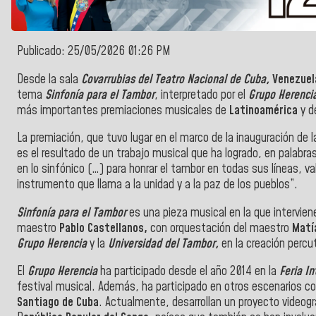
Publicado: 25/05/2026 01:26 PM
Desde la sala
Covarrubias del Teatro Nacional de Cuba,
Venezue
tema
Sinfonía para el Tambor
, interpretado por el
Grupo Herenci
más importantes premiaciones musicales de
Latinoamérica
y d
La premiación, que tuvo lugar en el marco de la inauguración de 
es el resultado de un trabajo musical que ha logrado, en palabra
en lo sinfónico (…) para honrar el tambor en todas sus líneas, v
instrumento que llama a la unidad y a la paz de los pueblos”.
Sinfonía para el Tambor
es una pieza musical en la que intervien
maestro
Pablo Castellanos,
con orquestación del maestro
Matí
Grupo Herencia
y la
Universidad del Tambor,
en la creación percu
El
Grupo Herencia
ha participado desde el año 2014 en la
Feria In
festival musical. Además, ha participado en otros escenarios c
Santiago de Cuba
. Actualmente, desarrollan un proyecto videog