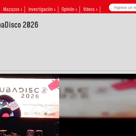
Mazazos ↓
Investigación ↓
Opinión ↓
Videos ↓
baDisco 2026