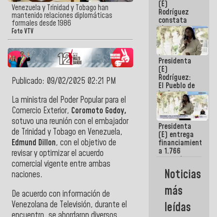
(E)
Guaira
Venezuela y Trinidad y Tobago han
Rodríguez
mantenido relaciones diplomáticas
constata
formales desde 1986
obras de
Foto VTV
rehabilitación
de Escuela
Militar de
Presidenta
Mamo en La
(E)
Guaira
Rodríguez:
Publicado: 09/02/2025 02:21 PM
El Pueblo de
La Guaira
La ministra del Poder Popular para el
siempre
estará
Comercio Exterior,
Coromoto Godoy,
acompañada
sotuvo una reunión con el embajador
Presidenta
por el
de Trinidad y Tobago en Venezuela,
(E) entrega
Gobierno
Edmund Dillon
, con el objetivo de
financiamientos
Nacional
a 1.766
revisar y optimizar el acuerdo
comerciantes
comercial vigente entre ambas
y
Noticias
naciones.
emprendedores
afectados
más
por
De acuerdo con información de
terremotos
Venezolana de Televisión, durante el
leídas
encuentro, se abordaron diversos