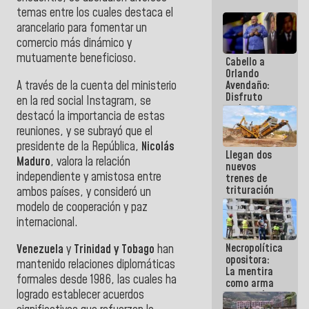
temas entre los cuales destaca el
arancelario para fomentar un
comercio más dinámico y
mutuamente beneficioso.
Cabello a
Orlando
A través de la cuenta del ministerio
Avendaño:
Disfruto
en la red social Instagram, se
cada vez
destacó la importancia de estas
que escribes
reuniones, y se subrayó que el
porque lo
que haces
presidente de la República,
Nicolás
Llegan dos
es
Maduro
, valora la relación
nuevos
embarrarla
independiente y amistosa entre
trenes de
trituración
ambos países, y consideró un
para
modelo de cooperación y paz
optimizar
internacional.
manejo de
escombros
Necropolítica
en La Guaira
Venezuela
y
Trinidad y Tobago
han
opositora:
mantenido relaciones diplomáticas
La mentira
formales desde 1986, las cuales ha
como arma
logrado establecer acuerdos
contra el
Pueblo