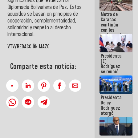
significativos que refuerzan la
Diplomacia Bolivariana de Paz. Estos
acuerdos se basan en principios de
Metro de
Caracas
cooperación, complementariedad,
continúa
solidaridad y respeto al derecho
con los
internacional.
trabajos de
mantenimiento
e inspección
VTV/REDACCIÓN MAZO
en la Línea 2
Presidenta
(E)
Comparte esta noticia:
Rodríguez
se reunió
con Estado
Mayor
Eléctrico
para
Presidenta
abordar
Delcy
planes de
Rodríguez
acción
otorgó
medalla
"Héroe de
Venezuela"
a servidores