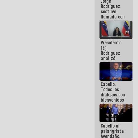
Jorge
públicos
Rodríguez
sostuvo
llamada con
Dinorah
Figuera y
acuerdan
primer
Presidenta
encuentro
(E)
presencial
Rodríguez
para el
analizó
diálogo
junto a
gobernadores
planes de
recuperación
Cabello:
del Sistema
Todos los
Eléctrico
diálogos son
Nacional
bienvenidos
siempre que
estén en el
marco de la
Constitución
Cabello al
de la
palangrista
República
Avendaño: