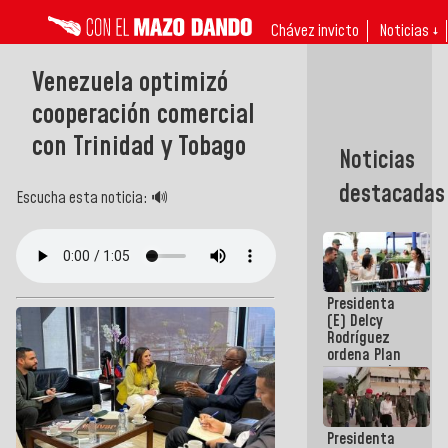
Chávez invicto
Noticias ↓
Venezuela optimizó
cooperación comercial
con Trinidad y Tobago
Noticias
destacadas
Escucha esta noticia: 🔊
Presidenta
(E) Delcy
Rodríguez
ordena Plan
maestro de
desarrollo
logístico y
turístico
Presidenta
para La