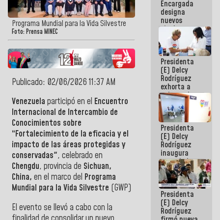
Encargada
Centroamericanos
designa
nuevos
Programa Mundial para la Vida Silvestre
titulares en
Foto: Prensa MINEC
el
Viceministerio
de Energía
Presidenta
Eléctrica y
(E) Delcy
CORPOELEC
Rodríguez
Publicado: 02/06/2026 11:37 AM
exhorta a
gobernadores
Venezuela
participó en el
Encuentro
y alcaldes a
edificar
Internacional de Intercambio de
casas para
Conocimientos sobre
Presidenta
abuelos
“Fortalecimiento de la eficacia y el
(E) Delcy
impacto de las áreas protegidas y
Rodríguez
inaugura
conservadas"
, celebrado en
casa de los
Chengdu
, provincia de
Sichuan,
Abuelos
China,
en el marco del
Programa
Primavera
en Caracas
Mundial para la Vida Silvestre
(GWP)
Presidenta
(E) Delcy
El evento se llevó a cabo con la
Rodríguez
finalidad de consolidar un nuevo
firmó nueva