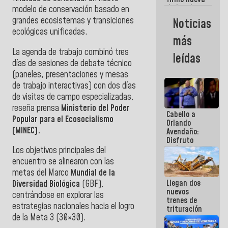
de Ley de
modelo de conservación basado en
Arrendamiento
grandes ecosistemas y transiciones
Noticias
aprobada
ecológicas unificadas.
por la AN
más
La agenda de trabajo combinó tres
leídas
días de sesiones de debate técnico
(paneles, presentaciones y mesas
de trabajo interactivas) con dos días
de visitas de campo especializadas,
reseña prensa
Ministerio del Poder
Cabello a
Popular para el Ecosocialismo
Orlando
(MINEC).
Avendaño:
Disfruto
cada vez
Los objetivos principales del
que escribes
encuentro se alinearon con las
porque lo
metas del Marco
Mundial de la
que haces
Llegan dos
es
Diversidad Biológica
(GBF),
nuevos
embarrarla
centrándose en explorar las
trenes de
estrategias nacionales hacia el logro
trituración
de la Meta 3 (30×30).
para
optimizar