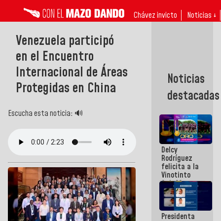
Chávez invicto
Noticias ↓
Venezuela participó
en el Encuentro
Internacional de Áreas
Noticias
Protegidas en China
destacadas
Escucha esta noticia: 🔊
Delcy
Rodríguez
felicita a la
Vinotinto
Sub 20
campeona
frente
México Sub
Presidenta
23 en los