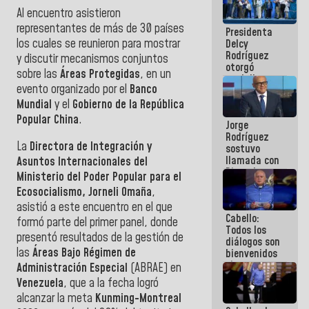
manejo de
Al encuentro asistieron
escombros
representantes de más de 30 países
Presidenta
en La Guaira
los cuales se reunieron para mostrar
Delcy
Rodríguez
y discutir mecanismos conjuntos
otorgó
sobre las
Áreas Protegidas
, en un
medalla
evento organizado por el
Banco
"Héroe de
Venezuela"
Mundial
y el
Gobierno de la República
a servidores
Popular China
.
Jorge
públicos
Rodríguez
La
Directora de Integración y
sostuvo
llamada con
Asuntos Internacionales del
Dinorah
Ministerio del Poder Popular para el
Figuera y
Ecosocialismo, Jorneli Omaña
,
acuerdan
asistió a este encuentro en el que
primer
Cabello:
encuentro
formó parte del primer panel, donde
Todos los
presencial
presentó resultados de la gestión de
diálogos son
para el
las
Áreas Bajo Régimen de
bienvenidos
diálogo
siempre que
Administración Especial
(ABRAE) en
estén en el
Venezuela
, que a la fecha logró
marco de la
alcanzar la meta
Kunming-Montreal
Constitución