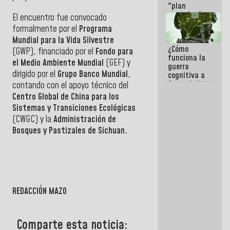
"plan
enjambre"
El encuentro fue convocado
de La Sayo
formalmente por el
Programa
para
Mundial para la Vida Silvestre
sabotear el
¿Cómo
diálogo y
(GWP), financiado por el
Fondo para
funciona la
promover el
el Medio Ambiente Mundial
(GEF) y
guerra
caos
dirigido por el
Grupo Banco Mundial
,
cognitiva a
favor de la
contando con el apoyo técnico del
narrativa
Centro Global de China para los
hegemónica?
Sistemas y Transiciones Ecológicas
(1)
(CWGC) y la
Administración de
Bosques y Pastizale
s de Sichuan.
REDACCIÓN MAZO
Comparte esta noticia: