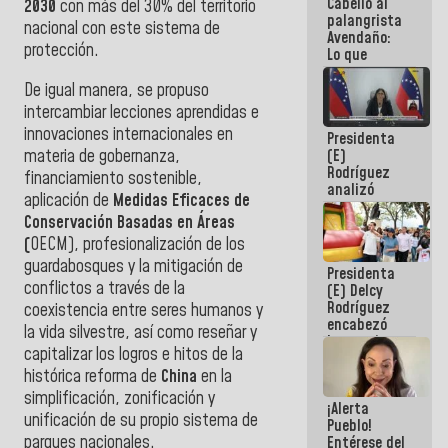
Cabello al
de la
2030
con más del 30% del territorio
palangrista
República
nacional con este sistema de
Avendaño:
protección.
Lo que
vayas a
escribir
De igual manera, se propuso
hazlo hoy
intercambiar lecciones aprendidas e
por que no
innovaciones internacionales en
Presidenta
sabemos si
materia de gobernanza,
(E)
la semana
Rodríguez
que viene
financiamiento sostenible,
analizó
hay
aplicación de
Medidas Eficaces de
junto a
programa
Conservación Basadas en Áreas
gobernadores
planes de
(
OECM), profesionalización de los
recuperación
guardabosques y la mitigación de
Presidenta
del Sistema
conflictos a través de la
(E) Delcy
Eléctrico
Rodríguez
Nacional
coexistencia entre seres humanos y
encabezó
la vida silvestre, así como reseñar y
lanzamiento
capitalizar los logros e hitos de la
del Plan
histórica reforma de
China
en la
Nacional de
Recreación
simplificación, zonificación y
¡Alerta
Vacacional
unificación de su propio sistema de
Pueblo!
parques nacionales.
Entérese del