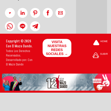
Copyright © 2026
VISITA
HOME
Con El Mazo Dando.
NUESTRAS
REDES
Todos Los Derechos
SOCIALES →
SUBIR
Reservados.
Desarrollado por: Con
El Mazo Dando