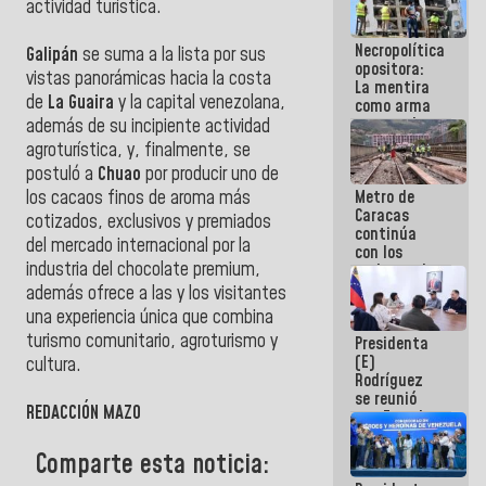
actividad turística.
manejo de
escombros
Necropolítica
en La Guaira
Galipán
se suma a la lista por sus
opositora:
vistas panorámicas hacia la costa
La mentira
de
La Guaira
y la capital venezolana,
como arma
contra el
además de su incipiente actividad
Pueblo
agroturística, y, finalmente, se
postuló a
Chuao
por producir uno de
Metro de
los cacaos finos de aroma más
Caracas
cotizados, exclusivos y premiados
continúa
del mercado internacional por la
con los
industria del chocolate premium,
trabajos de
mantenimiento
además ofrece a las y los visitantes
e inspección
una experiencia única que combina
en la Línea 2
turismo comunitario, agroturismo y
Presidenta
(E)
cultura.
Rodríguez
se reunió
REDACCIÓN MAZO
con Estado
Mayor
Eléctrico
Comparte esta noticia:
para