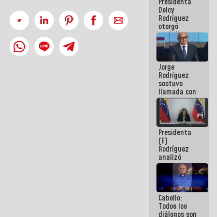
Presidenta
abordar
Delcy
planes de
Rodríguez
acción
otorgó
medalla
"Héroe de
Venezuela"
a servidores
Jorge
públicos
Rodríguez
sostuvo
llamada con
Dinorah
Figuera y
acuerdan
primer
Presidenta
encuentro
(E)
presencial
Rodríguez
para el
analizó
diálogo
junto a
gobernadores
planes de
recuperación
Cabello:
del Sistema
Todos los
Eléctrico
diálogos son
Nacional