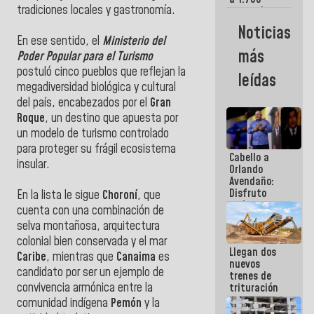
tradiciones locales y gastronomía.
comerciantes
y
Noticias
emprendedores
En ese sentido, el
Ministerio del
afectados
más
Poder Popular para el Turismo
por
terremotos
postuló cinco pueblos que reflejan la
leídas
megadiversidad biológica y cultural
del país, encabezados por el
Gran
Roque
, un destino que apuesta por
un modelo de turismo controlado
para proteger su frágil ecosistema
Cabello a
insular.
Orlando
Avendaño:
Disfruto
En la lista le sigue
Choroní
, que
cada vez
cuenta con una combinación de
que escribes
selva montañosa, arquitectura
porque lo
que haces
colonial bien conservada y el mar
Llegan dos
es
Caribe
, mientras que
Canaima
es
nuevos
embarrarla
candidato por ser un ejemplo de
trenes de
convivencia armónica entre la
trituración
para
comunidad indígena
Pemón
y la
optimizar