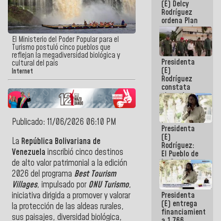
(E) Delcy
AmeriCup
Rodríguez
2027
ordena Plan
maestro de
desarrollo
El Ministerio del Poder Popular para el
logístico y
Turismo postuló cinco pueblos que
turístico
reflejan la megadiversidad biológica y
Presidenta
para La
cultural del país
(E)
Guaira
Internet
Rodríguez
constata
obras de
rehabilitación
de Escuela
Militar de
Publicado: 11/06/2026 06:10 PM
Presidenta
Mamo en La
(E)
Guaira
La
República Bolivariana de
Rodríguez:
Venezuela
inscribió cinco destinos
El Pueblo de
La Guaira
de alto valor patrimonial a la edición
siempre
2026 del programa
Best Tourism
estará
Villages
, impulsado por
ONU Turismo
,
acompañada
Presidenta
iniciativa dirigida a promover y valorar
por el
(E) entrega
Gobierno
la protección de las aldeas rurales,
financiamientos
Nacional
sus paisajes, diversidad biológica,
a 1.766