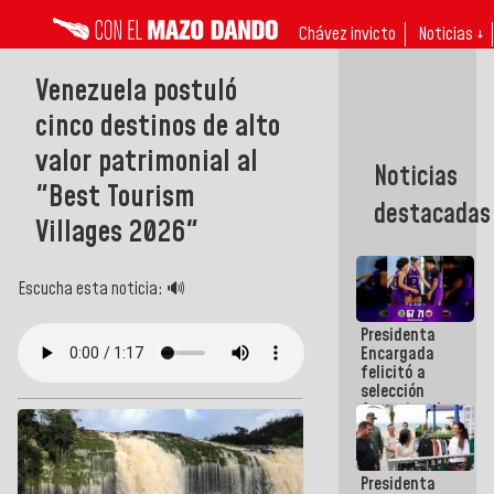
Chávez invicto
Noticias ↓
Venezuela postuló
cinco destinos de alto
valor patrimonial al
Noticias
"Best Tourism
destacadas
Villages 2026"
Escucha esta noticia: 🔊
Presidenta
Encargada
felicitó a
selección
femenina de
baloncesto
por su
clasificación
Presidenta
a la