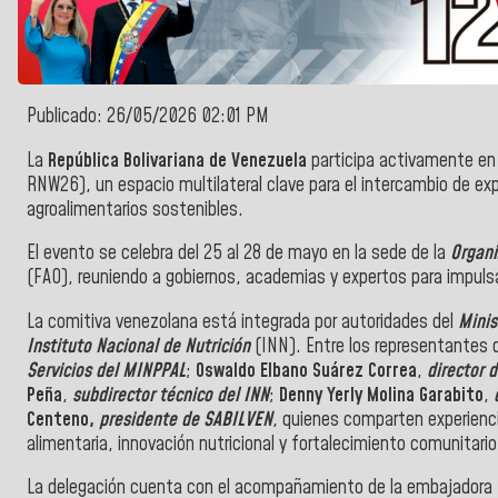
Publicado: 26/05/2026 02:01 PM
La
República Bolivariana de Venezuela
participa activamente en 
RNW26), un espacio multilateral clave para el intercambio de ex
agroalimentarios sostenibles.
El evento se celebra del 25 al 28 de mayo en la sede de la
Organiz
(FAO), reuniendo a gobiernos, academias y expertos para impulsa
La comitiva venezolana está integrada por autoridades del
Minis
Instituto Nacional de Nutrición
(INN). Entre los representantes
Servicios del MINPPAL
;
Oswaldo Elbano Suárez Correa
,
director 
Peña
,
subdirector técnico del INN
;
Denny Yerly Molina Garabito
,
d
Centeno,
presidente de SABILVEN
, quienes comparten experienci
alimentaria, innovación nutricional y fortalecimiento comunitario
La delegación cuenta con el acompañamiento de la embajadora