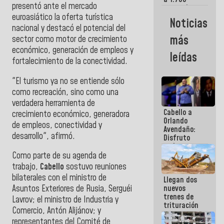
presentó ante el mercado
comerciantes
y
euroasiático la oferta turística
Noticias
emprendedores
nacional y destacó el potencial del
afectados
más
sector como motor de crecimiento
por
económico, generación de empleos y
terremotos
leídas
fortalecimiento de la conectividad.
"El turismo ya no se entiende sólo
como recreación, sino como una
verdadera herramienta de
Cabello a
crecimiento económico, generadora
Orlando
de empleos, conectividad y
Avendaño:
desarrollo", afirmó.
Disfruto
cada vez
que escribes
Como parte de su agenda de
porque lo
trabajo,
Cabello
sostuvo reuniones
que haces
bilaterales con el ministro de
Llegan dos
es
nuevos
Asuntos Exteriores de Rusia, Serguéi
embarrarla
trenes de
Lavrov; el ministro de Industria y
trituración
Comercio, Antón Alijánov; y
para
representantes del Comité de
optimizar