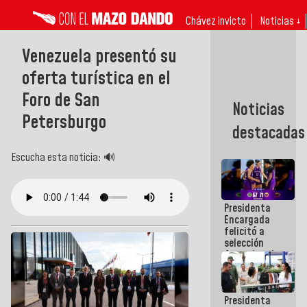
Chávez invicto
Noticias ↓
Venezuela presentó su
oferta turística en el
Foro de San
Noticias
Petersburgo
destacadas
Escucha esta noticia: 🔊
Presidenta
Encargada
felicitó a
selección
femenina de
baloncesto
por su
clasificación
Presidenta
a la