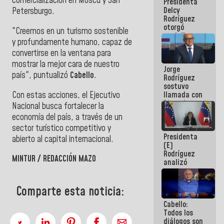
comercialización en Moscú y San
Presidenta
abordar
Delcy
planes de
Petersburgo.
Rodríguez
acción
otorgó
‎"Creemos en un turismo sostenible
medalla
y profundamente humano, capaz de
"Héroe de
convertirse en la ventana para
Venezuela"
a servidores
mostrar la mejor cara de nuestro
Jorge
públicos
país", puntualizó
Cabello
.
Rodríguez
sostuvo
‎Con estas acciones, el Ejecutivo
llamada con
Dinorah
Nacional busca fortalecer la
Figuera y
economía del país, a través de un
acuerdan
sector turístico competitivo y
primer
Presidenta
encuentro
abierto al capital internacional.
(E)
presencial
Rodríguez
para el
MINTUR / REDACCIÓN MAZO
analizó
diálogo
junto a
gobernadores
planes de
Comparte esta noticia:
recuperación
Cabello:
del Sistema
Todos los
Eléctrico
diálogos son
Nacional