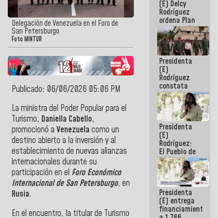
(E) Delcy
AmeriCup
Rodríguez
2027
ordena Plan
Delegación de Venezuela en el Foro de
maestro de
San Petersburgo
desarrollo
Foto MINTUR
logístico y
turístico
Presidenta
para La
(E)
Guaira
Rodríguez
constata
Publicado: 06/06/2026 05:06 PM
obras de
rehabilitación
La ministra del Poder Popular para el
de Escuela
Turismo,
Daniella Cabello
,
Militar de
Presidenta
Mamo en La
promocionó a
Venezuela
como un
(E)
Guaira
destino abierto a la inversión y al
Rodríguez:
establecimiento de nuevas alianzas
El Pueblo de
La Guaira
internacionales durante su
siempre
participación en el
Foro Económico
estará
Internacional de San Petersburgo
, en
acompañada
Presidenta
por el
Rusia
.
(E) entrega
Gobierno
financiamientos
Nacional
En el encuentro, la titular de Turismo
a 1.766