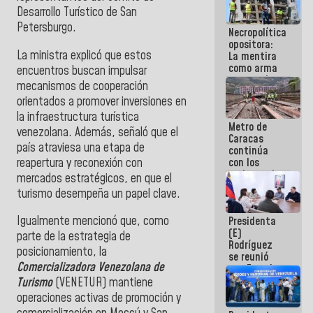
manejo de
Desarrollo Turístico de San
escombros
Petersburgo.
Necropolítica
en La Guaira
opositora:
La ministra explicó que estos
La mentira
como arma
encuentros buscan impulsar
contra el
mecanismos de cooperación
Pueblo
orientados a promover inversiones en
la infraestructura turística
Metro de
venezolana. Además, señaló que el
Caracas
país atraviesa una etapa de
continúa
reapertura y reconexión con
con los
trabajos de
mercados estratégicos, en que el
mantenimiento
turismo desempeña un papel clave.
e inspección
en la Línea 2
Igualmente mencionó que, como
Presidenta
(E)
parte de la estrategia de
Rodríguez
posicionamiento, la
se reunió
Comercializadora Venezolana de
con Estado
Mayor
Turismo
(VENETUR) mantiene
Eléctrico
operaciones activas de promoción y
para