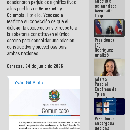
Cabello al
de la
ocasionaron perjuicios significativos
palangrista
República
a los pueblos de
Venezuela
y
Avendaño:
Colombia
. Por ello,
Venezuela
Lo que
vayas a
reafirma su convicción de que el
escribir
diálogo, la cooperación y el respeto a
hazlo hoy
la soberanía constituyen el único
por que no
Presidenta
sabemos si
camino para consolidar una relación
(E)
la semana
constructiva y provechosa para
Rodríguez
que viene
ambas naciones.
analizó
hay
junto a
programa
gobernadores
Caracas, 24 de junio de 2026
planes de
recuperación
¡Alerta
del Sistema
Pueblo!
Eléctrico
Entérese del
Nacional
"plan
enjambre"
de La Sayo
para
sabotear el
Presidenta
diálogo y
Encargada
promover el
designa
caos