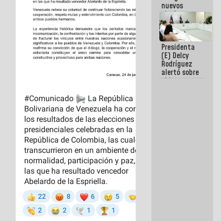
nuevos
titulares en
el
Viceministerio
de Energía
Presidenta
Eléctrica y
(E) Delcy
CORPOELEC
Rodríguez
alertó sobre
el impacto
de la
emergencia
climática en
los oceános