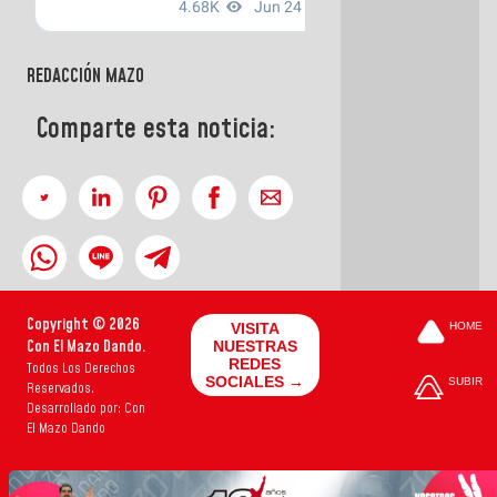
REDACCIÓN MAZO
Comparte esta noticia:
Copyright © 2026
VISITA
HOME
Con El Mazo Dando.
NUESTRAS
REDES
Todos Los Derechos
SOCIALES →
SUBIR
Reservados.
Desarrollado por: Con
El Mazo Dando