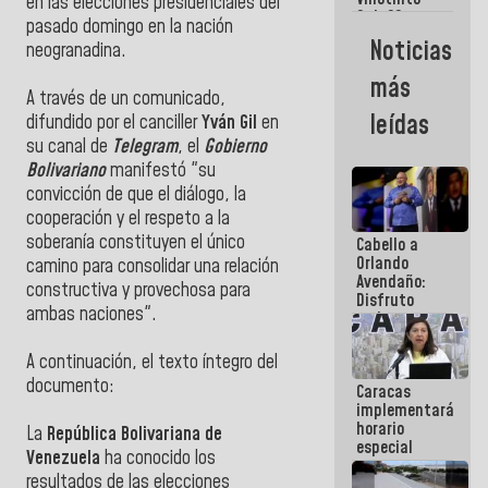
Maiquetía
en las elecciones presidenciales del
Sub 20
pasado domingo en la nación
campeona
Noticias
neogranadina.
frente
México Sub
más
23 en los
A través de un comunicado,
Centroamericanos
leídas
difundido por el canciller
Yván Gil
en
su canal de
Telegram
, el
Gobierno
Bolivariano
manifestó "su
convicción de que el diálogo, la
cooperación y el respeto a la
soberanía constituyen el único
Cabello a
Orlando
camino para consolidar una relación
Avendaño:
constructiva y provechosa para
Disfruto
ambas naciones".
cada vez
que escribes
porque lo
A continuación, el texto íntegro del
que haces
documento:
Caracas
es
implementará
embarrarla
horario
La
República Bolivariana de
especial
Venezuela
ha conocido los
para
resultados de las elecciones
adaptarse