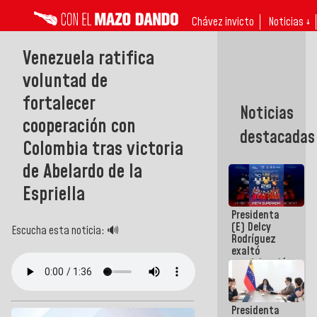
Chávez invicto
Noticias ↓
Venezuela ratifica
voluntad de
fortalecer
Noticias
cooperación con
destacadas
Colombia tras victoria
de Abelardo de la
Espriella
Presidenta
(E) Delcy
Escucha esta noticia: 🔊
Rodríguez
exaltó
participación
de
Venezuela
en Juegos
Presidenta
Centroamericanos