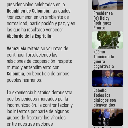
al plan de
presidenciales celebradas en la
ahorro
República de Colombia
, las cuales
Presidenta
energético
transcurrieron en un ambiente de
(e) Delcy
Rodríguez:
normalidad, participación y paz, y en
Pronto
las que ha resultado vencedor
restableceremos
Abelardo de la Espriella.
las
operaciones
en el
Venezuela
reitera su voluntad de
¿Cómo
Aeropuerto
continuar fortaleciendo las
funciona la
Internacional
relaciones de cooperación, respeto
guerra
de
cognitiva a
Maiquetía
mutuo y entendimiento con
favor de la
Colombia
, en beneficio de ambos
narrativa
pueblos hermanos.
hegemónica?
(1)
Cabello:
La experiencia histórica demuestra
Todos los
que los períodos marcados por la
diálogos son
bienvenidos
incomunicación, la confrontación y
siempre que
los intentos por parte de algunos
estén en el
grupos de fracturar los vínculos
marco de la
entre nuestras naciones
Constitución