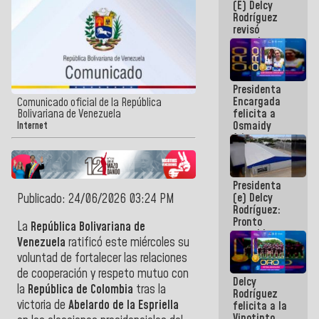
(E) Delcy
y del Caribe
Rodríguez
2026
revisó
agenda
económica y
ejecución de
fondos de
Presidenta
emergencia
Encargada
post-sismos
Comunicado oficial de la República
felicita a
Bolivariana de Venezuela
Osmaidy
Internet
Arias y
Giraly
Marcano por
hacer
Presidenta
historia en
(e) Delcy
Publicado: 24/06/2026 03:24 PM
los
Rodríguez:
Centroamericanos
Pronto
La
República Bolivariana de
restableceremos
Venezuela
ratificó este miércoles su
las
voluntad de fortalecer las relaciones
operaciones
en el
de cooperación y respeto mutuo con
Delcy
Aeropuerto
la
República de Colombia
tras la
Rodríguez
Internacional
victoria de
Abelardo de la Espriella
felicita a la
de
Vinotinto