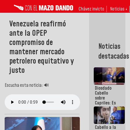
Chávez invicto
Noticias ↓
Venezuela reafirmó
ante la OPEP
compromiso de
Noticias
mantener mercado
destacadas
petrolero equitativo y
justo
Escucha esta noticia: 🔊
Diosdado
Cabello
sobre
Capriles: Es
un inmoral
de la
política
Cabello a la