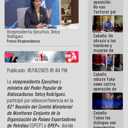
oposición:
No van
facturar por
cuenta mía,
factura el
que yo
quiera (+Con
Vicepresidenta Ejecutiva, Delcy
Cabello: Un
el Mazo
Rodríguez
abrazo a los
Dando)
Prensa Vicepresidencia
hombres y
mujeres de
la GNB en su
día
Publicado: 01/10/2025 01:04 PM
Cabello
rebate fake
La
vicepresidenta Ejecutiva
y
news contra
ministra del Poder Popular de
operación de
demolición
Hidrocarburos
,
Delcy Rodríguez
,
controlada:
participó por videoconferencia en la
"Las
62ª Reunión del Comité Ministerial
"estrellitas"
Cabello:
de Monitoreo Conjunto de la
no están por
Todos los
encima de
Organización de Países Exportadores
diálogos son
la seguridad
de Petróleo
(OPEP) y
OPEP+
, donde
bienvenidos