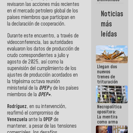
revisaron las acciones más recientes
siempre que
estén en el
en el mercado petrolero global de los
Noticias
marco de la
países miembros que participan en
Constitución
más
la declaración de cooperación.
de la
República
leídas
Durante este encuentro, a través de
videoconferencia, las autoridades
evaluaron los datos de producción de
crudo correspondientes a julio y
agosto de 2025, así como la
Llegan dos
supervisión del cumplimiento de los
nuevos
ajustes de producción acordados en
trenes de
la trigésima octava reunión
trituración
para
ministerial de la
OPEP
y de los países
optimizar
miembros de la
OPEP+
.
manejo de
escombros
Rodríguez
, en su intervención,
Necropolítica
en La Guaira
opositora:
reafirmó el compromiso de
La mentira
Venezuela
ante la
OPEP
de
como arma
mantener, a pesar de las tensiones
contra el
Pueblo
comerciales, los desafíos