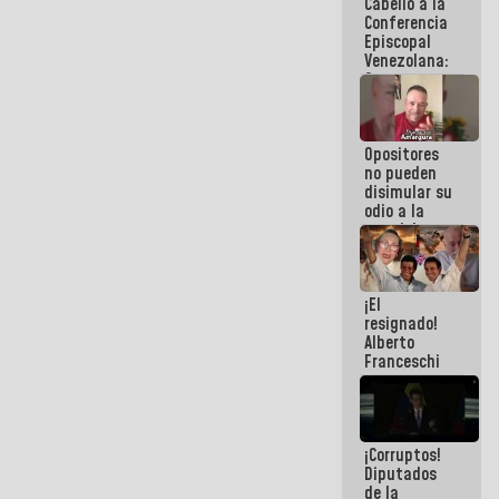
Cabello a la
de La Sayo
Conferencia
Episcopal
Venezolana:
Son unos
inmorales,
ni una
botella de
Opositores
agua han
no pueden
llevado
disimular su
odio a la
paz del
pueblo
¡El
resignado!
Alberto
Franceschi
muestra su
frustración
ante
burguesía
¡Corruptos!
de siempre
Diputados
de la