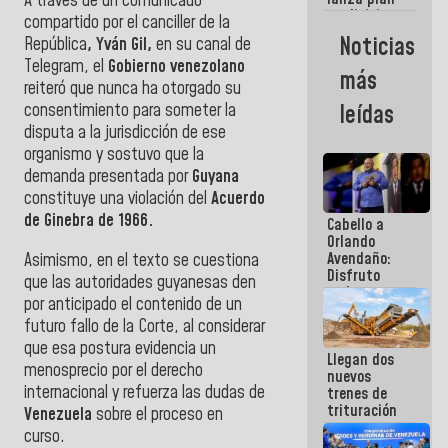
A través de un comunicado
semana
crediticio
compartido por el canciller de la
con subsidio
Noticias
República
, Yván Gil,
en su canal de
a Juntas de
Telegram, el
Gobierno venezolano
Condominio
más
reiteró que nunca ha otorgado su
consentimiento para someter la
leídas
disputa a la jurisdicción de ese
organismo y sostuvo que la
demanda presentada por
Guyana
constituye una violación del
Acuerdo
de Ginebra de 1966.
Cabello a
Orlando
Avendaño:
Asimismo, en el texto se cuestiona
Disfruto
que las autoridades guyanesas den
cada vez
por anticipado el contenido de un
que escribes
futuro fallo de la Corte, al considerar
porque lo
que haces
que esa postura evidencia un
Llegan dos
es
menosprecio por el derecho
nuevos
embarrarla
internacional y refuerza las dudas de
trenes de
trituración
Venezuela
sobre el proceso en
para
curso.
optimizar