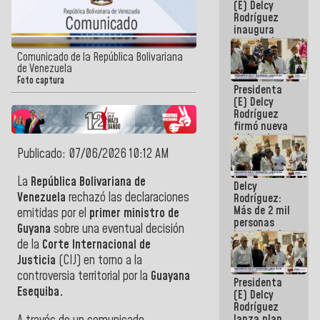
(E) Delcy
Rodríguez
inaugura
casa de los
Abuelos
Comunicado de la República Bolivariana
Primavera
de Venezuela
en Caracas
Foto captura
Presidenta
(E) Delcy
Rodríguez
firmó nueva
de Ley de
Arrendamiento
Publicado: 07/06/2026 10:12 AM
aprobada
por la AN
La
República Bolivariana de
Delcy
Venezuela
rechazó las declaraciones
Rodríguez:
Más de 2 mil
emitidas por el
primer ministro de
personas
Guyana
sobre una eventual decisión
beneficiadas
de la
Corte Internacional de
con planes
para
Justicia
(CIJ)
en torno a la
atención de
controversia territorial por la
Guayana
Presidenta
emergencia
Esequiba.
(E) Delcy
sísmica en
Rodríguez
la última
lanza plan