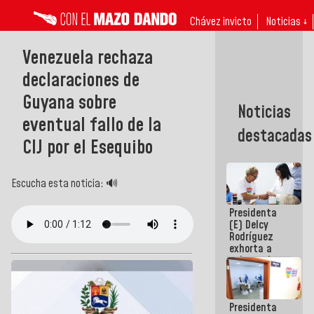
Chávez invicto
Noticias ↓
Venezuela rechaza
declaraciones de
Guyana sobre
Noticias
eventual fallo de la
destacadas
CIJ por el Esequibo
Escucha esta noticia: 🔊
Presidenta
(E) Delcy
Rodríguez
exhorta a
gobernadores
y alcaldes a
edificar
casas para
Presidenta
abuelos