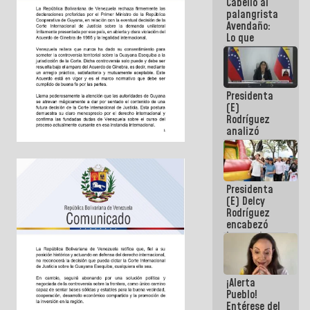
Cabello al
de la
palangrista
República
Avendaño:
Lo que
vayas a
escribir
hazlo hoy
por que no
Presidenta
sabemos si
(E)
la semana
Rodríguez
que viene
analizó
hay
junto a
programa
gobernadores
planes de
recuperación
Presidenta
del Sistema
(E) Delcy
Eléctrico
Rodríguez
Nacional
encabezó
lanzamiento
del Plan
Nacional de
Recreación
¡Alerta
Vacacional
Pueblo!
Entérese del