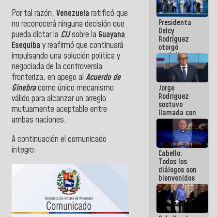
manejo de
Por tal razón,
Venezuela
ratificó que
escombros
Presidenta
en La Guaira
no reconocerá ninguna decisión que
Delcy
pueda dictar la
CIJ
sobre la
Guayana
Rodríguez
Esequiba
y reafirmó que continuará
otorgó
medalla
impulsando una solución política y
"Héroe de
negociada de la controversia
Venezuela"
fronteriza, en apego al
Acuerdo de
a servidores
Ginebra
como único mecanismo
Jorge
públicos
Rodríguez
válido para alcanzar un arreglo
sostuvo
mutuamente aceptable entre
llamada con
ambas naciones.
Dinorah
Figuera y
acuerdan
A continuación el comunicado
primer
íntegro:
Cabello:
encuentro
Todos los
presencial
diálogos son
para el
bienvenidos
diálogo
siempre que
estén en el
marco de la
Constitución