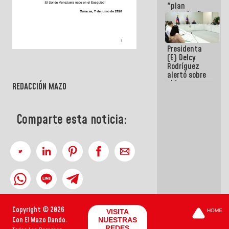
"plan
enjambre"
de La Sayo
para
sabotear el
Presidenta
diálogo y
(E) Delcy
promover el
Rodríguez
caos
alertó sobre
el impacto
REDACCIÓN MAZO
de la
emergencia
climática en
Comparte esta noticia:
los oceános
Copyright © 2026
VISITA
HOME
Con El Mazo Dando.
NUESTRAS
REDES