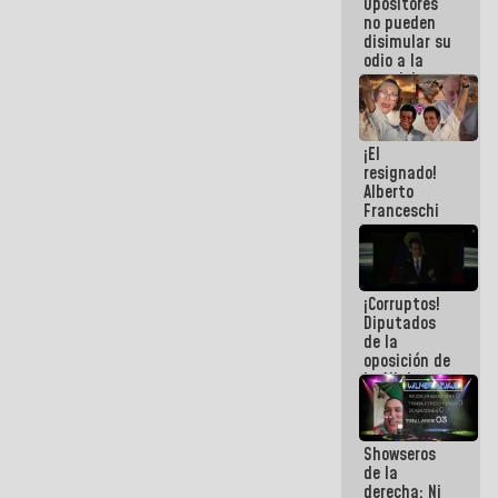
Opositores
agua han
no pueden
llevado
disimular su
odio a la
paz del
pueblo
¡El
resignado!
Alberto
Franceschi
muestra su
frustración
ante
burguesía
¡Corruptos!
de siempre
Diputados
de la
oposición de
la AN de
2015
derrocharon
el dinero de
Showseros
los
de la
venezolanos
derecha: Ni