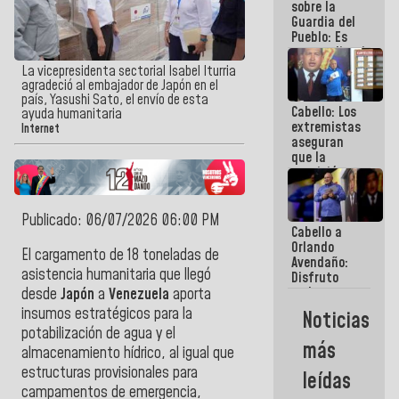
sobre la
Guardia del
Pueblo: Es
extraordinario
como esos
La vicepresidenta sectorial Isabel Iturria
muchachos
agradeció al embajador de Japón en el
y
país, Yasushi Sato, el envío de esta
Cabello: Los
muchachas
ayuda humanitaria
extremistas
se enlazan
Internet
aseguran
con la gente
que la
oposición
actual es la
más
dividida de
Publicado: 06/07/2026 06:00 PM
Cabello a
la historia
Orlando
de
El cargamento de 18 toneladas de
Avendaño:
Venezuela
asistencia humanitaria que llegó
Disfruto
cada vez
desde
Japón
a
Venezuela
aporta
que escribes
insumos estratégicos para la
Noticias
porque lo
potabilización de agua y el
que haces
más
almacenamiento hídrico, al igual que
es
embarrarla
estructuras provisionales para
leídas
campamentos de emergencia,