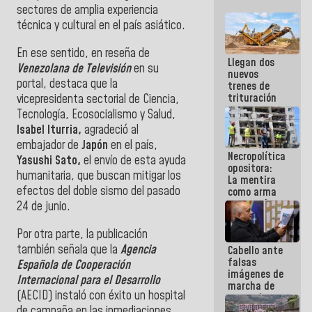
sectores de amplia experiencia
técnica y cultural en el país asiático.
En ese sentido, en reseña de
Llegan dos
Venezolana de Televisión
en su
nuevos
portal, destaca que
la
trenes de
trituración
vicepresidenta sectorial de Ciencia,
para
Tecnología, Ecosocialismo y Salud,
optimizar
Isabel Iturria,
agradeció al
manejo de
embajador de
Japón
en el país,
escombros
Necropolítica
en La Guaira
Yasushi Sato,
el envío de esta ayuda
opositora:
humanitaria, que buscan mitigar los
La mentira
efectos del doble sismo del pasado
como arma
contra el
24 de junio.
Pueblo
Por otra parte, la publicación
también señala que la
Agencia
Cabello ante
falsas
Española de Cooperación
imágenes de
Internacional para el Desarrollo
marcha de
(AECID) instaló con éxito un hospital
extremistas:
Son unos
de campaña en las inmediaciones