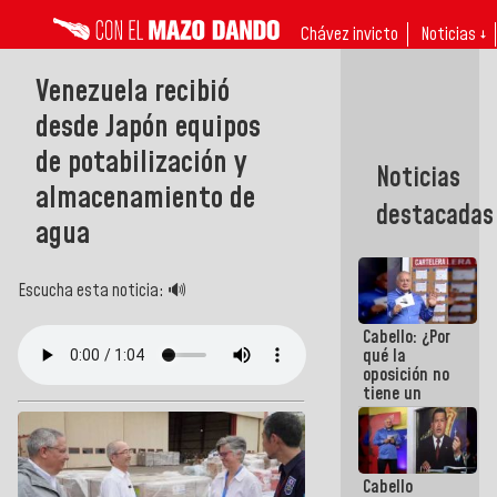
Chávez invicto
Noticias ↓
Venezuela recibió
desde Japón equipos
de potabilización y
Noticias
almacenamiento de
destacadas
agua
Escucha esta noticia: 🔊
Cabello: ¿Por
qué la
oposición no
tiene un
programa
que se
convierta en
tendencia?
Cabello