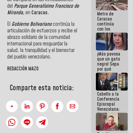
coberos,
del
Parque Generalísimo Francisco de
viven de la
Miranda,
en
Caracas.
Metro de
mentira
Caracas
continúa
El
Gobierno Bolivariano
continúa la
con los
articulación de esfuerzos y recibe el
trabajos de
abrazo solidario de la comunidad
mantenimiento
internacional para resguardar la
e inspección
en la Línea 2
salud, la tranquilidad y el bienestar
¡Más pavosa
del pueblo venezolano.
que un gato
negro! Sepa
REDACCIÓN MAZO
por qué
dirigentes
opositores
se
Comparte esta noticia:
desmarcan
Cabello a la
de La Sayo
Conferencia
Episcopal
Venezolana:
Son unos
inmorales,
ni una
botella de