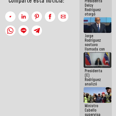
Comparte esta noticia:
Presidenta
abordar
Delcy
planes de
Rodríguez
acción
otorgó
medalla
"Héroe de
Venezuela"
a servidores
Jorge
públicos
Rodríguez
sostuvo
llamada con
Dinorah
Figuera y
acuerdan
primer
Presidenta
encuentro
(E)
presencial
Rodríguez
para el
analizó
diálogo
junto a
gobernadores
planes de
recuperación
Ministro
del Sistema
Cabello
Eléctrico
supervisa
Nacional