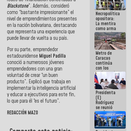
manejo de
Blackstone
”. Además, consideró
escombros
como “bastante impresionante” el
Necropolítica
en La Guaira
nivel de emprendimientos presentes
opositora:
La mentira
en la nación bolivariana, destacando
como arma
que representa una experiencia que
contra el
puede llevar de vuelta a su país.
Pueblo
Por su parte, emprendedor
Metro de
estadounidense
Miguel Padilla
Caracas
conoció a numerosos jóvenes
continúa
con los
emprendedores con una gran
trabajos de
voluntad de crear “un buen
mantenimiento
producto”. Explicó que trabaja en
e inspección
en la Línea 2
implementar la inteligencia artificial
Presidenta
y educar a ejecutivos para este fin,
(E)
lo que para él “es el futuro”.
Rodríguez
se reunió
REDACCIÓN MAZO
con Estado
Mayor
Eléctrico
para