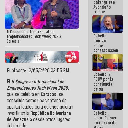
palangrista
Avendaño:
Lo que
vayas a
escribir
hazlo hoy
por que no
II Congreso Internacional de
Cabello
sabemos si
Emprendedores Tech Week 2026
ironiza
la semana
Cortesía
sobre
que viene
contradicciones
hay
y mentiras
programa
de María
Machado:
¡Créanle!
Publicado: 12/05/2026 02:55 PM
Cabello: El
PSUV por la
El
II Congreso Internacional de
conciencia
Emprendedores Tech Week 2026
,
de su
militancia
que se celebra en
Caracas
, se
es la
consolida como una ventana de
organización
oportunidades para quienes quieran
política más
Cabello
invertir en la
República Bolivariana
sólida de
sobre falsas
Venezuela
de Venezuela
desde otros lugares
promesas de
del mundo.
María