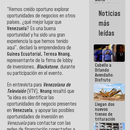
Machado:
“Hemos creído oportuno explorar
¿Quién le
Noticias
puede creer?
oportunidades de negocios en otros
¿Y la gente
países, ¿qué mejor lugar que
más
que ella iba
Venezuela
? Es una buena
a salvar en
leídas
La Guaira?
oportunidad y ha sido una gran
experiencia la que hemos tenido
aquí”, declaró la emprendedora de
Guinea Ecuatorial, Teresa Nnang
,
representante de la firma de lobby
Cabello a
de inversiones,
Blackstone
, durante
Orlando
su participación en el evento.
Avendaño:
Disfruto
En entrevista para
Venezolana de
cada vez
que escribes
Televisión
(VTV),
Nnang
resaltó que
porque lo
“la idea es identificar las
que haces
oportunidades de negocio presentes
Llegan dos
es
nuevos
embarrarla
en
Venezuela
, y apoyar las posibles
trenes de
oportunidades de inversión en
trituración
Venezuela
para contactar con las
para
optimizar
redes de financiación conectadas a