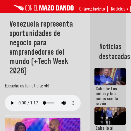
Chávez invicto
Noticias ↓
Venezuela representa
oportunidades de
negocio para
Noticias
emprendedores del
destacadas
mundo (+Tech Week
2026)
Escucha esta noticia: 🔊
Cabello: Los
niños y las
niñas son la
razón
fundamental
de todo lo
que
estamos
Cabello al
haciendo