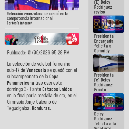
(E) Delcy
y del Caribe
Rodríguez
2026
revisó
Selección venezolana se creció en la
agenda
competencia internacional
económica y
Cortesía internet
ejecución de
fondos de
Presidenta
emergencia
Encargada
post-sismos
felicita a
Osmaidy
Publicado: 01/06/2026 05:28 PM
Arias y
Giraly
La selección de voleibol femenino
Marcano por
sub-17 de
Venezuela
se quedó con el
hacer
Presidenta
historia en
subcampeonato de la
Copa
(e) Delcy
los
Panamericana
tras caer este
Rodríguez:
Centroamericanos
domingo 3- 1 ante
Estados Unidos
Pronto
restableceremos
en la final por la medalla de oro, en el
las
Gimnasio Jorge Galeano de
operaciones
Tegucigalpa,
Honduras
.
en el
Delcy
Aeropuerto
Rodríguez
Internacional
felicita a la
de
Vinotinto