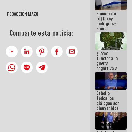
al plan de
ahorro
Presidenta
REDACCIÓN MAZO
energético
(e) Delcy
Rodríguez:
Pronto
Comparte esta noticia:
restableceremos
las
operaciones
en el
¿Cómo
Aeropuerto
funciona la
Internacional
guerra
de
cognitiva a
Maiquetía
favor de la
narrativa
hegemónica?
(1)
Cabello:
Todos los
diálogos son
bienvenidos
siempre que
estén en el
marco de la
Constitución