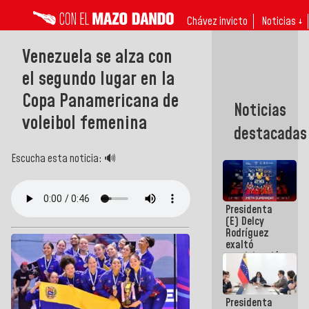
Chávez invicto
Noticias ↓
Venezuela se alza con
el segundo lugar en la
Copa Panamericana de
Noticias
voleibol femenina
destacadas
Escucha esta noticia: 🔊
Presidenta
(E) Delcy
Rodríguez
exaltó
participación
de
Venezuela
en Juegos
Presidenta
Centroamericanos