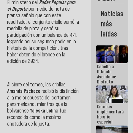
Maiquetía
El ministerio del
Poder Popular para
Sub 20
el Deporte
por medio de nota de
campeona
Noticias
frente
prensa señaló que con este
México Sub
resultado, el conjunto criollo sumó la
más
23 en los
medalla de plata y cerró su
Centroamericanos
leídas
participación con un balance de 4-1,
logrando así su segundo podio en la
historia de la competición, tras
haber obtenido el bronce en la
edición de 2024.
Cabello a
Orlando
Avendaño:
Disfruto
Al cierre del torneo, las criollas
cada vez
Amanda Pacheco
recibió la distinción
que escribes
porque lo
a la mejor opuesta del certamen
que haces
panamericano, mientras que la
Caracas
es
bolivarense
Yaleska Colin
a fue
implementará
embarrarla
horario
reconocida como la máxima
especial
anotadora de la justa.
para
adaptarse