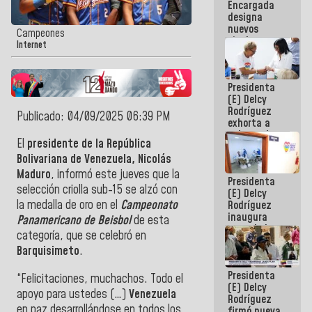
Encargada
Centroamericanos
designa
nuevos
Campeones
titulares en
Internet
el
Viceministerio
de Energía
Presidenta
Eléctrica y
(E) Delcy
CORPOELEC
Rodríguez
Publicado: 04/09/2025 06:39 PM
exhorta a
gobernadores
El
presidente de la República
y alcaldes a
edificar
Bolivariana de Venezuela, Nicolás
casas para
Maduro
, informó este jueves que la
Presidenta
abuelos
selección criolla sub-15 se alzó con
(E) Delcy
la medalla de oro en el
Campeonato
Rodríguez
inaugura
Panamericano de Beisbol
de esta
casa de los
categoría, que se celebró en
Abuelos
Barquisimeto
.
Primavera
en Caracas
Presidenta
“Felicitaciones, muchachos. Todo el
(E) Delcy
apoyo para ustedes (…)
Venezuela
Rodríguez
en paz desarrollándose en todos los
firmó nueva