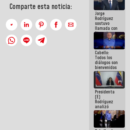
Venezuela"
Comparte esta noticia:
a servidores
Jorge
públicos
Rodríguez
sostuvo
llamada con
Dinorah
Figuera y
acuerdan
primer
Cabello:
encuentro
Todos los
presencial
diálogos son
para el
bienvenidos
diálogo
siempre que
estén en el
marco de la
Constitución
Presidenta
de la
(E)
República
Rodríguez
analizó
junto a
gobernadores
planes de
recuperación