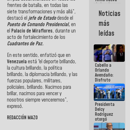
de Ley de
frentes de batalla, en todas las
Arrendamiento
siete transformaciones y más allá”,
Noticias
aprobada
destacó el
jefe de Estado
desde el
por la AN
más
Puesto de Comando Presidencial,
en
el
Palacio de Miraflores
, durante un
leídas
acto de fortalecimiento de los
Cuadrantes de Paz.
En este sentido, enfatizó que en
Venezuela
está “el deporte brillando,
Cabello a
la cultura brillando, la política
Orlando
brillando, la diplomacia brillando, y las
Avendaño:
Disfruto
fuerzas populares, militares,
cada vez
policiales, brillando. Nacimos para
que escribes
brillar, nacimos para vencer y
porque lo
nosotros siempre venceremos”,
que haces
Presidenta
es
expresó.
Delcy
embarrarla
Rodríguez
REDACCIÓN MAZO
otorgó
medalla
"Héroe de