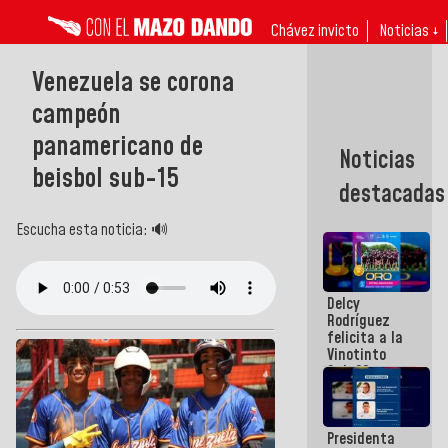
Chávez invicto
Noticias ↓
Venezuela se corona
campeón
panamericano de
Noticias
beisbol sub-15
destacadas
Escucha esta noticia: 🔊
Delcy
Rodríguez
felicita a la
Vinotinto
Sub 20
campeona
frente
México Sub
Presidenta
23 en los