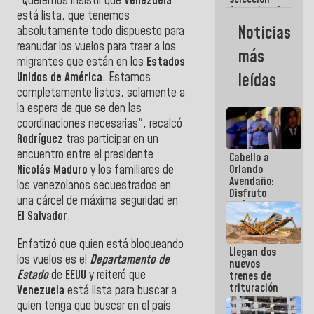
"Queremos insistir que
Venezuela
femenina de
está lista, que tenemos
baloncesto
Noticias
absolutamente todo dispuesto para
por su
reanudar los vuelos para traer a los
clasificación
más
a la
migrantes que están en los
Estados
AmeriCup
Unidos de América
. Estamos
leídas
2027
completamente listos, solamente a
la espera de que se den las
coordinaciones necesarias", recalcó
Rodríguez
tras participar en un
encuentro entre el presidente
Cabello a
Nicolás Maduro
y los familiares de
Orlando
Avendaño:
los venezolanos secuestrados en
Disfruto
una cárcel de máxima seguridad en
cada vez
El Salvador
.
que escribes
porque lo
que haces
Enfatizó que quien está bloqueando
Llegan dos
es
los vuelos es el
Departamento de
nuevos
embarrarla
Estado
de
EEUU
y reiteró que
trenes de
trituración
Venezuela
está lista para buscar a
para
quien tenga que buscar en el país
optimizar