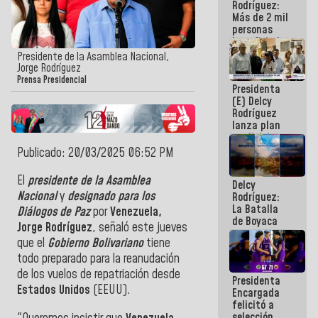
Rodríguez:
Más de 2 mil
personas
beneficiadas
con planes
Presidente de la Asamblea Nacional,
para
Jorge Rodríguez
atención de
Prensa Presidencial
Presidenta
emergencia
(E) Delcy
sísmica en
Rodríguez
la última
lanza plan
semana
crediticio
con subsidio
Publicado: 20/03/2025 06:52 PM
a Juntas de
Condominio
El
presidente de la Asamblea
Delcy
Nacional
y
designado para los
Rodríguez:
La Batalla
Diálogos de Paz
por
Venezuela,
de Boyaca
Jorge Rodríguez
, señaló este jueves
representa
que el
Gobierno Bolivariano
tiene
un capítulo
decisivo en
todo preparado para la reanudación
la gesta
de los vuelos de repatriación desde
Presidenta
emancipadora
Estados Unidos
(EEUU).
Encargada
de nuestra
felicitó a
América
selección