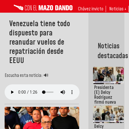
Chávez invicto
Noticias ↓
Venezuela tiene todo
dispuesto para
reanudar vuelos de
Noticias
repatriación desde
destacadas
EEUU
Escucha esta noticia: 🔊
Presidenta
(E) Delcy
Rodríguez
firmó nueva
de Ley de
Arrendamiento
aprobada
por la AN
Delcy