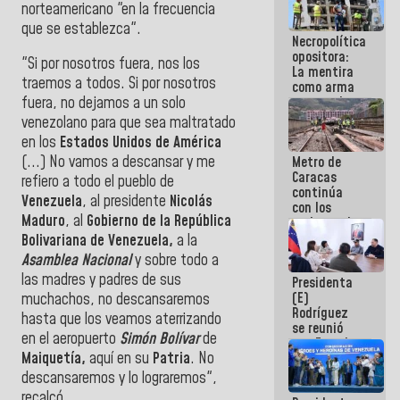
norteamericano "en la frecuencia
manejo de
escombros
que se establezca".
Necropolítica
en La Guaira
opositora:
"Si por nosotros fuera, nos los
La mentira
traemos a todos. Si por nosotros
como arma
contra el
fuera, no dejamos a un solo
Pueblo
venezolano para que sea maltratado
en los
Estados Unidos de América
(...) No vamos a descansar y me
Metro de
Caracas
refiero a todo el pueblo de
continúa
Venezuela
, al presidente
Nicolás
con los
Maduro
, al
Gobierno de la República
trabajos de
mantenimiento
Bolivariana de Venezuela,
a la
e inspección
Asamblea Nacional
y sobre todo a
en la Línea 2
las madres y padres de sus
Presidenta
(E)
muchachos, no descansaremos
Rodríguez
hasta que los veamos aterrizando
se reunió
en el aeropuerto
Simón Bolívar
de
con Estado
Maiquetía,
aquí en su
Patria
. No
Mayor
Eléctrico
descansaremos y lo lograremos",
para
recalcó.