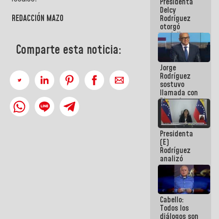
Presidenta
abordar
Delcy
planes de
REDACCIÓN MAZO
Rodríguez
acción
otorgó
medalla
"Héroe de
Comparte esta noticia:
Venezuela"
a servidores
Jorge
públicos
Rodríguez
sostuvo
llamada con
Dinorah
Figuera y
acuerdan
primer
Presidenta
encuentro
(E)
presencial
Rodríguez
para el
analizó
diálogo
junto a
gobernadores
planes de
recuperación
Cabello:
del Sistema
Todos los
Eléctrico
diálogos son
Nacional