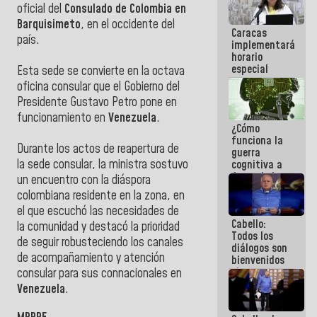
oficial del
Consulado de Colombia en
operaciones
en el
Barquisimeto
, en el occidente del
Caracas
Aeropuerto
país.
implementará
Internacional
horario
de
especial
Maiquetía
Esta sede se convierte en la octava
para
oficina consular que el Gobierno del
adaptarse
Presidente Gustavo Petro pone en
al plan de
ahorro
funcionamiento en
Venezuela
.
¿Cómo
energético
funciona la
​Durante los actos de reapertura de
guerra
la sede consular, la ministra sostuvo
cognitiva a
favor de la
un encuentro con la diáspora
narrativa
colombiana residente en la zona, en
hegemónica?
el que escuchó las necesidades de
(1)
Cabello:
la comunidad y destacó la prioridad
Todos los
de seguir robusteciendo los canales
diálogos son
de acompañamiento y atención
bienvenidos
siempre que
consular para sus connacionales en
estén en el
Venezuela
.
marco de la
Constitución