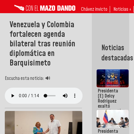
Chávez invicto
Noticias ↓
Venezuela y Colombia
fortalecen agenda
bilateral tras reunión
Noticias
diplomática en
destacadas
Barquisimeto
Escucha esta noticia: 🔊
Presidenta
(E) Delcy
Rodríguez
exaltó
participación
de
Venezuela
en Juegos
Presidenta
Centroamericanos