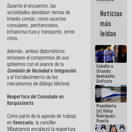
Maiquetía
Sub 20
Durante el encuentro, las
campeona
Noticias
autoridades abordaron temas de
frente
interés común, como asuntos
México Sub
más
23 en los
consulares, penitenciarios,
Centroamericanos
infraestructura y transporte, entre
leídas
otros.
Además, ambos diplomáticos
reiteraron el compromiso de sus
gobiernos con el avance de la
Cabello a
Comisión de Vecindad e Integración
,
Orlando
Avendaño:
y el fortalecimiento de los
Disfruto
mecanismos de diálogo bilateral.
cada vez
que escribes
porque lo
Reapertura del Consulado en
que haces
Barquisimeto
Presidenta
es
(e) Delcy
embarrarla
Rodríguez:
​Como parte de la agenda de trabajo
Pronto
en
Venezuela
, la canciller
restableceremos
Villavicencio encabezó la reapertura
las