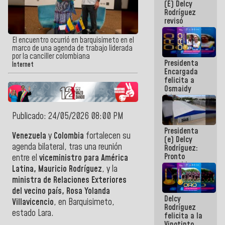
(E) Delcy
y del Caribe
Rodríguez
2026
revisó
agenda
económica y
El encuentro ocurrió en barquisimeto en el
ejecución de
marco de una agenda de trabajo liderada
fondos de
por la canciller colombiana
Presidenta
emergencia
Internet
Encargada
post-sismos
felicita a
Osmaidy
Arias y
Giraly
Marcano por
Publicado: 24/05/2026 08:00 PM
hacer
Presidenta
historia en
Venezuela
y
Colombia
fortalecen su
(e) Delcy
los
agenda bilateral, tras una reunión
Rodríguez:
Centroamericanos
Pronto
entre el
viceministro para América
restableceremos
Latina, Mauricio Rodríguez
, y la
las
ministra de Relaciones Exteriores
operaciones
en el
del vecino país, Rosa Yolanda
Delcy
Aeropuerto
Villavicencio
, en Barquisimeto,
Rodríguez
Internacional
estado Lara.
felicita a la
de
Vinotinto