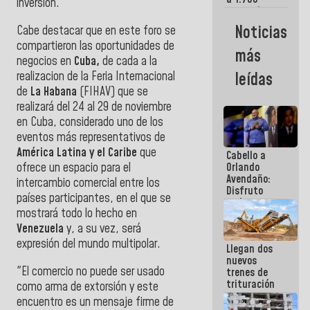
inversión.
comerciantes
y
Noticias
Cabe destacar que en este foro se
emprendedores
compartieron las oportunidades de
afectados
más
por
negocios en
Cuba,
de cada a la
terremotos
realizacion de la Feria Internacional
leídas
de
La Habana
(FIHAV) que se
realizará del 24 al 29 de noviembre
en Cuba, considerado uno de los
eventos más representativos de
América Latina y el Caribe
que
Cabello a
ofrece un espacio para el
Orlando
Avendaño:
intercambio comercial entre los
Disfruto
países participantes, en el que se
cada vez
mostrará todo lo hecho en
que escribes
porque lo
Venezuela
y, a su vez, será
que haces
expresión del mundo multipolar.
Llegan dos
es
nuevos
embarrarla
"El comercio no puede ser usado
trenes de
trituración
como arma de extorsión y este
para
encuentro es un mensaje firme de
optimizar