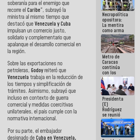
soberanía para el enemigo que
manejo de
escombros
recorre el
Caribe
", subrayó la
Necropolítica
en La Guaira
ministra al mismo tiempo que
opositora:
destacó que
Venezuela y Cuba
La mentira
impulsan un comercio justo,
como arma
contra el
solidario y complementario que
Pueblo
apalanque el desarrollo comercial en
la región.
Metro de
Caracas
Sobre las exportaciones no
continúa
petroleras,
Godoy
reiteró que
con los
Venezuela
trabaja en la reducción de
trabajos de
mantenimiento
los tiempos y simplificación de
e inspección
trámites. Asimismo, subrayó que
en la Línea 2
incluso en contexto de guerra
Presidenta
(E)
comercial y medidas coercitivas
Rodríguez
unilaterales, el país cumple con la
se reunió
normativa internacional.
con Estado
Mayor
Por su parte, el embajador
Eléctrico
para
designado de
Cuba en Venezuela,