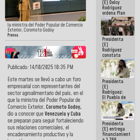
(E) Delcy
AmeriCup
Rodríguez
2027
ordena Plan
maestro de
desarrollo
la ministra del Poder Popular de Comercio
logístico y
Exterior, Coromoto Godoy
turístico
Prensa
Presidenta
para La
(E)
Guaira
Rodríguez
constata
obras de
rehabilitación
Publicado: 14/10/2025 10:35 PM
de Escuela
Militar de
Este martes se llevó a cabo un foro
Presidenta
Mamo en La
empresarial con representantes del
(E)
Guaira
Rodríguez:
sector agroalimentario del país, en el
El Pueblo de
que la ministra del Poder Popular de
La Guaira
Comercio Exterior,
Coromoto Godoy,
siempre
estará
dio a conocer que
Venezuela y Cuba
acompañada
se preparan para seguir fortaleciendo
Presidenta
por el
sus relaciones comerciales, el
(E) entrega
Gobierno
financiamientos
encadenamiento productivo y la
Nacional
a 1.766