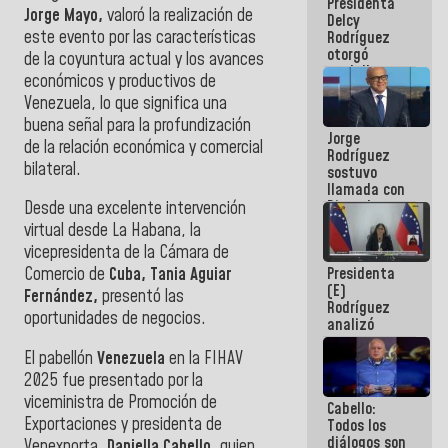
Presidenta
abordar
Jorge Mayo,
valoró la realización de
Delcy
planes de
este evento por las características
Rodríguez
acción
otorgó
de la coyuntura actual y los avances
medalla
económicos y productivos de
"Héroe de
Venezuela, lo que significa una
Venezuela"
a servidores
buena señal para la profundización
Jorge
públicos
de la relación económica y comercial
Rodríguez
bilateral.
sostuvo
llamada con
Dinorah
Desde una excelente intervención
Figuera y
virtual desde La Habana, la
acuerdan
vicepresidenta de la Cámara de
primer
Presidenta
Comercio de
Cuba, Tania
Aguiar
encuentro
(E)
presencial
Fernández,
presentó las
Rodríguez
para el
oportunidades de negocios.
analizó
diálogo
junto a
El pabellón
Venezuela
en la FIHAV
gobernadores
planes de
2025 fue presentado por la
recuperación
viceministra de Promoción de
Cabello:
del Sistema
Exportaciones y presidenta de
Todos los
Eléctrico
diálogos son
Nacional
Venexporta,
Daniella Cabello,
quien