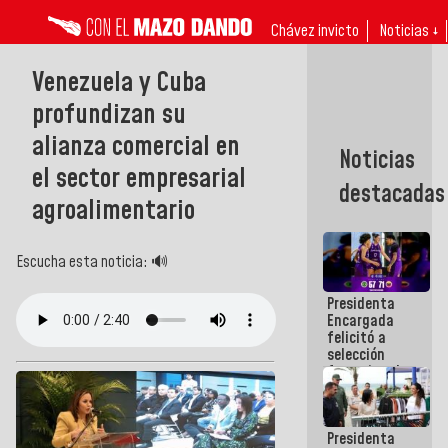
Chávez invicto
Noticias ↓
Venezuela y Cuba
profundizan su
alianza comercial en
Noticias
el sector empresarial
destacadas
agroalimentario
Escucha esta noticia: 🔊
Presidenta
Encargada
felicitó a
selección
femenina de
baloncesto
por su
clasificación
Presidenta
a la