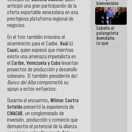
bienvenidos
anticipó una gran participación de la
siempre que
oferta exportable venezolana en esa
estén en el
marco de la
prestigiosa plataforma regional de
Constitución
negocios.
Cabello al
de la
palangrista
República
En el foro también intervino el
Avendaño:
Lo que
viceministro para el Caribe,
Raúl Li
vayas a
Causi,
quien expresó que mientras
escribir
existe una amenaza imperialista en
hazlo hoy
el
Caribe, Venezuela y Cuba
levantan
por que no
sabemos si
proyectos de producción y desarrollo
la semana
soberano. El también presidente de
l
que viene
Banco del Alba
comprometió su
hay
programa
apoyo a estos esfuerzos.
Durante el encuentro
, Wilmar Castro
Soteldo
presentó la experiencia de
CINACAB
, un conglomerado de
inversión, producción y comercio que
demuestra el potencial de la alianza