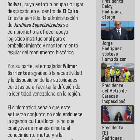
Presidenta
abordar
Bolívar
, cuya estatua ocupa un lugar
Delcy
planes de
destacado en el centro de
El Cairo
.
Rodríguez
acción
otorgó
En este sentido, la administración
medalla
de
Jardines Especializados
se
"Héroe de
comprometió a ofrecer apoyo
Venezuela"
a servidores
logístico institucional para el
Jorge
públicos
embellecimiento y mantenimiento
Rodríguez
regular del monumento histórico.
sostuvo
llamada con
Dinorah
Por su parte, el embajador
Wilmer
Figuera y
Barrientos
agradeció la receptividad
acuerdan
y la disposición de las autoridades
primer
Presidente
encuentro
cairotas para facilitar la difusión de
del Metro de
presencial
la identidad venezolana en la región.
Caracas
para el
inspeccionó
diálogo
trabajos de
El diplomático señaló que este
rehabilitación
esfuerzo conjunto no solo enriquece
y
la agenda cultural local, sino que
modernización
Presidenta
de la vía
coadyuva de manera directa al
(E)
férrea
conocimiento mutuo y a la
Rodríguez