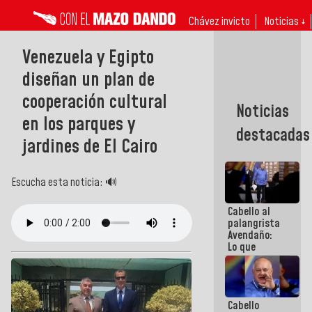
Chávez invicto
Noticias ↓
Venezuela y Egipto
diseñan un plan de
cooperación cultural
Noticias
en los parques y
destacadas
jardines de El Cairo
Escucha esta noticia: 🔊
Cabello al
palangrista
Avendaño:
Lo que
vayas a
escribir
hazlo hoy
por que no
Cabello
sabemos si