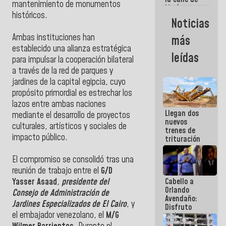
mantenimiento de monumentos
María
históricos.
Machado se
Noticias
estrellaron
de frente
Ambas instituciones han
más
contra el
establecido una alianza estratégica
Pueblo
leídas
para impulsar la cooperación bilateral
a través de la red de parques y
jardines de la capital egipcia, cuyo
propósito primordial es estrechar los
lazos entre ambas naciones
Llegan dos
mediante el desarrollo de proyectos
nuevos
culturales, artísticos y sociales de
trenes de
impacto público.
trituración
para
optimizar
El compromiso se consolidó tras una
manejo de
reunión de trabajo entre el
G/D
escombros
Cabello a
Yasser Asaad
,
presidente del
en La Guaira
Orlando
Consejo de Administración de
Avendaño:
Jardines Especializados de El Cairo
, y
Disfruto
el embajador venezolano, el
M/G
cada vez
que escribes