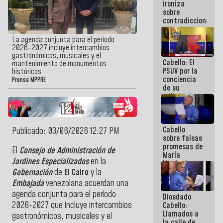
ironiza
la semana
sobre
que viene
contradicciones
hay
y mentiras
programa
de María
La agenda conjunta para el período
Machado:
2026-2027 incluye intercambios
¡Créanle!
gastronómicos, musicales y el
Cabello: El
mantenimiento de monumentos
PSUV por la
históricos
conciencia
Prensa MPPRE
de su
militancia
es la
organización
política más
Cabello
sólida de
Publicado: 03/06/2026 12:27 PM
sobre falsas
Venezuela
promesas de
El
Consejo de Administración de
María
Jardines Especializados
en la
Machado:
¿Quién le
Gobernación
de
El Cairo
y la
puede creer?
Embajada
venezolana acuerdan una
¿Y la gente
agenda conjunta para el período
Diosdado
que ella iba
2026-2027 que incluye intercambios
Cabello:
a salvar en
Llamados a
La Guaira?
gastronómicos, musicales y el
la calle de