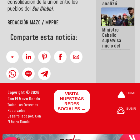
consolidación de la unión entre los
analizó
pueblos del
Sur Global
.
junto a
gobernadores
planes de
REDACCIÓN MAZO / MPPRE
recuperación
Ministro
del Sistema
Cabello
Eléctrico
Comparte esta noticia:
supervisa
Nacional
inicio del
proceso de
demolición
de
edificaciones
declaradas
en riesgo en
La Guaira
(+Fotos)
Copyright © 2026
VISITA
HOME
Con El Mazo Dando.
NUESTRAS
REDES
Todos Los Derechos
SOCIALES →
SUBIR
Reservados.
Desarrollado por: Con
El Mazo Dando