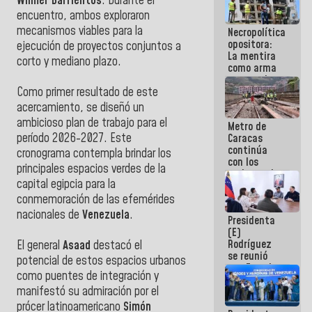
Wilmer Barrientos
. Durante el
porque lo
encuentro, ambos exploraron
que haces
mecanismos viables para la
Necropolítica
es
opositora:
embarrarla
ejecución de proyectos conjuntos a
La mentira
corto y mediano plazo.
como arma
contra el
Pueblo
Como primer resultado de este
acercamiento, se diseñó un
ambicioso plan de trabajo para el
Metro de
período 2026-2027. Este
Caracas
continúa
cronograma contempla brindar los
con los
principales espacios verdes de la
trabajos de
capital egipcia para la
mantenimiento
e inspección
conmemoración de las efemérides
en la Línea 2
nacionales de
Venezuela
.
Presidenta
(E)
Rodríguez
El general
Asaad
destacó el
se reunió
potencial de estos espacios urbanos
con Estado
como puentes de integración y
Mayor
manifestó su admiración por el
Eléctrico
para
prócer latinoamericano
Simón