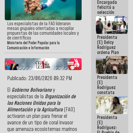
Encargada
de nuestra
felicitó a
América
selección
femenina de
baloncesto
Los especialistas de la FAO lideraron
por su
mesas grupales orientadas a recopilar
clasificación
propuestas de las comunidades locales y
Presidenta
a la
de científicos
(E) Delcy
AmeriCup
Ministerio del Poder Popular para la
Rodríguez
2027
Comunicación e Información
ordena Plan
maestro de
desarrollo
logístico y
turístico
Presidenta
para La
Publicado: 23/06/2026 09:32 PM
(E)
Guaira
Rodríguez
El
Gobierno Bolivariano
y
constata
especialistas de la
Organización de
obras de
rehabilitación
las Naciones Unidas para la
de Escuela
Alimentación y la Agricultura
(FAO)
Militar de
activaron un plan para frenar el
Presidenta
Mamo en La
(E)
avance de un tipo de coral invasor
Guaira
Rodríguez:
que amenaza ecosistemas marinos
El Pueblo de