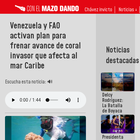
Chávez invicto
Noticias ↓
Venezuela y FAO
activan plan para
frenar avance de coral
Noticias
invasor que afecta al
destacadas
mar Caribe
Escucha esta noticia: 🔊
Delcy
Rodríguez:
La Batalla
de Boyaca
representa
un capítulo
decisivo en
la gesta
Presidenta
emancipadora