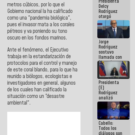
Presidenta
abordar
metros cúbicos, por lo que el
Delcy
planes de
Gobierno nacional la ha calificado
Rodríguez
acción
otorgó
como una "pandemia biológica",
medalla
pues el invasor mata a los corales
"Héroe de
pétreos y va poniendo su tono
Venezuela"
a servidores
oscuro en los fondos marinos.
Jorge
públicos
Rodríguez
Ante el fenómeno, el Ejecutivo
sostuvo
trabaja en la estandarización de
llamada con
Dinorah
protocolos para el control y manejo
Figuera y
de este coral blando, para lo que ha
acuerdan
reunido a biólogos, ecologistas e
primer
Presidenta
investigadores en general, algunos
encuentro
(E)
presencial
de los cuales han calificado la
Rodríguez
para el
situación como un "desastre
analizó
diálogo
ambiental".
junto a
gobernadores
planes de
recuperación
Cabello:
del Sistema
Todos los
Eléctrico
diálogos son
Nacional