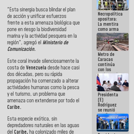
manejo de
escombros
"Esta sinergia busca blindar el plan
Necropolítica
en La Guaira
de acción y unificar esfuerzos
opositora:
frente a esta amenaza biológica que
La mentira
como arma
pone en riesgo la biodiversidad
contra el
marina y la actividad pesquera en la
Pueblo
región", agregó el
Ministerio de
Comunicación.
Metro de
Caracas
Este coral invade silenciosamente la
continúa
costa de
Venezuela
desde hace casi
con los
dos décadas, pero su rápida
trabajos de
mantenimiento
propagación ha comenzado a alterar
e inspección
actividades humanas como la pesca
en la Línea 2
y el turismo, un problema que
Presidenta
(E)
amenaza con extenderse por todo el
Rodríguez
Caribe.
se reunió
con Estado
Esta especie exótica, sin
Mayor
Eléctrico
depredadores naturales en las aguas
para
del
Caribe,
ha colonizado miles de