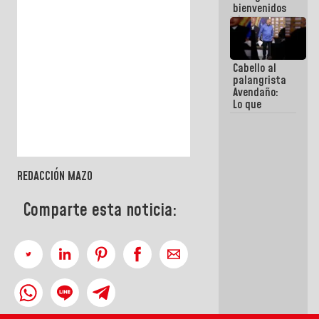
bienvenidos
siempre que
estén en el
marco de la
Constitución
Cabello al
de la
palangrista
República
Avendaño:
Lo que
vayas a
escribir
hazlo hoy
por que no
sabemos si
REDACCIÓN MAZO
la semana
que viene
hay
Comparte esta noticia:
programa