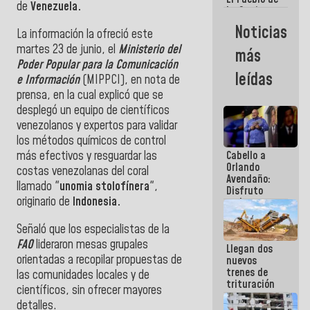
de
Venezuela.
La Guaira
siempre
Noticias
La información la ofreció este
estará
acompañada
martes 23 de junio, el
Ministerio del
más
por el
Poder Popular para la Comunicación
Gobierno
leídas
e Información
(MIPPCI), en nota de
Nacional
prensa, en la cual explicó que se
desplegó un equipo de científicos
venezolanos y expertos para validar
los métodos químicos de control
más efectivos y resguardar las
Cabello a
Orlando
costas venezolanas del coral
Avendaño:
llamado "
unomia stolofínera
",
Disfruto
originario de
Indonesia.
cada vez
que escribes
porque lo
Señaló que los especialistas de la
que haces
FAO
lideraron mesas grupales
Llegan dos
es
orientadas a recopilar propuestas de
nuevos
embarrarla
trenes de
las comunidades locales y de
trituración
científicos, sin ofrecer mayores
para
detalles.
optimizar