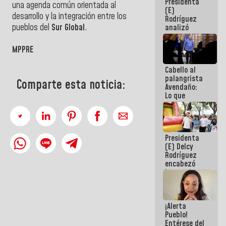
Presidenta
de la
una agenda común orientada al
(E)
República
desarrollo y la integración entre los
Rodríguez
pueblos del
Sur Global
.
analizó
junto a
gobernadores
MPPRE
planes de
recuperación
Cabello al
del Sistema
palangrista
Eléctrico
Comparte esta noticia:
Avendaño:
Nacional
Lo que
vayas a
escribir
hazlo hoy
por que no
Presidenta
sabemos si
(E) Delcy
la semana
Rodríguez
que viene
encabezó
hay
lanzamiento
programa
del Plan
Nacional de
Recreación
¡Alerta
Vacacional
Pueblo!
Entérese del