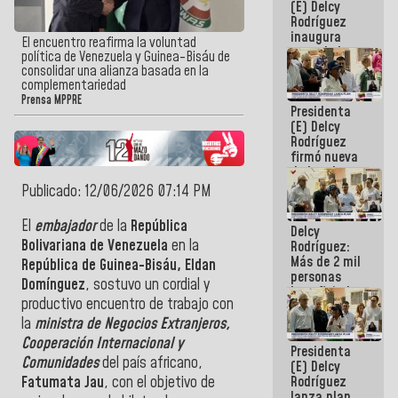
(E) Delcy
Rodríguez
inaugura
El encuentro reafirma la voluntad
casa de los
política de Venezuela y Guinea-Bisáu de
Abuelos
consolidar una alianza basada en la
Primavera
complementariedad
en Caracas
Prensa MPPRE
Presidenta
(E) Delcy
Rodríguez
firmó nueva
de Ley de
Arrendamiento
Publicado: 12/06/2026 07:14 PM
aprobada
por la AN
El
embajador
de la
República
Delcy
Bolivariana de Venezuela
en la
Rodríguez:
Más de 2 mil
República de Guinea-Bisáu, Eldan
personas
Domínguez
, sostuvo un cordial y
beneficiadas
productivo encuentro de trabajo con
con planes
para
la
ministra de Negocios Extranjeros,
atención de
Cooperación Internacional y
Presidenta
emergencia
Comunidades
del país africano,
(E) Delcy
sísmica en
Rodríguez
Fatumata Jau
, con el objetivo de
la última
lanza plan