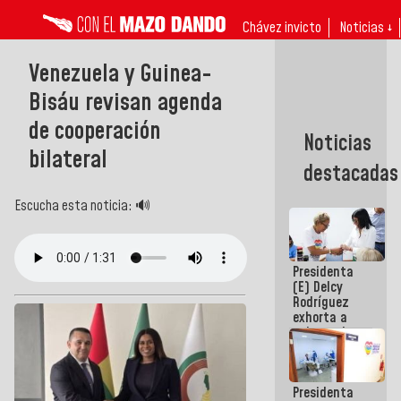
Chávez invicto
Noticias ↓
Venezuela y Guinea-
Bisáu revisan agenda
de cooperación
Noticias
bilateral
destacadas
Escucha esta noticia: 🔊
Presidenta
(E) Delcy
Rodríguez
exhorta a
gobernadores
y alcaldes a
edificar
casas para
Presidenta
abuelos