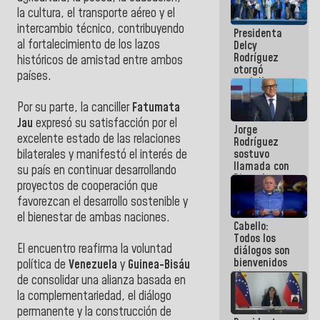
manejo de
la cultura, el transporte aéreo y el
escombros
intercambio técnico, contribuyendo
Presidenta
en La Guaira
al fortalecimiento de los lazos
Delcy
Rodríguez
históricos de amistad entre ambos
otorgó
países.
medalla
"Héroe de
Venezuela"
Por su parte, la canciller
Fatumata
a servidores
Jau
expresó su satisfacción por el
Jorge
públicos
excelente estado de las relaciones
Rodríguez
sostuvo
bilaterales y manifestó el interés de
llamada con
su país en continuar desarrollando
Dinorah
proyectos de cooperación que
Figuera y
favorezcan el desarrollo sostenible y
acuerdan
primer
el bienestar de ambas naciones.
Cabello:
encuentro
Todos los
presencial
El encuentro reafirma la voluntad
diálogos son
para el
bienvenidos
diálogo
política de
Venezuela
y
Guinea-Bisáu
siempre que
de consolidar una alianza basada en
estén en el
la complementariedad, el diálogo
marco de la
Constitución
permanente y la construcción de