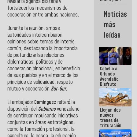
semana
revisar la agenda bilateral y
crediticio
fortalecer los mecanismos de
con subsidio
Noticias
cooperación entre ambas naciones.
a Juntas de
Condominio
más
Durante la reunión, ambas
leídas
autoridades intercambiaron
opiniones sobre temas de interés
común, destacando la importancia
de profundizar las relaciones
diplomáticas, políticas y de
cooperación binacional, en beneficio
Cabello a
Orlando
de sus pueblos y en el marco de los
Avendaño:
principios de solidaridad, respeto
Disfruto
mutuo y cooperación
Sur-Sur
.
cada vez
que escribes
porque lo
El embajador
Domínguez
reiteró la
que haces
disposición del
Gobierno
venezolano
Llegan dos
es
nuevos
embarrarla
de continuar impulsando iniciativas
trenes de
conjuntas en áreas estratégicas,
trituración
como la formación profesional, la
para
agricultura, la pesca, la educación,
optimizar