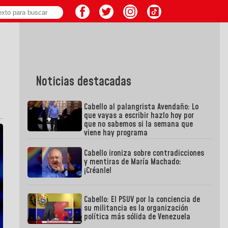
Noticias destacadas
Cabello al palangrista Avendaño: Lo
que vayas a escribir hazlo hoy por
que no sabemos si la semana que
viene hay programa
Cabello ironiza sobre contradicciones
y mentiras de María Machado:
¡Créanle!
Cabello: El PSUV por la conciencia de
su militancia es la organización
política más sólida de Venezuela