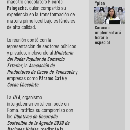
maestro chocolatero
Ricardo
"plan
Palagache
, quien compartió su
enjambre"
de La Sayo
experiencia en la transformación de
para
materia prima local bajo estándares
sabotear el
de alta calidad.
Caracas
diálogo y
implementará
promover el
horario
caos
La reunión contó con la
especial
representación de sectores públicos
para
adaptarse
y privados, incluyendo al
Ministerio
al plan de
del Poder Popular de Comercio
ahorro
Exterior
, la
Asociación de
energético
Productores de Cacao de Venezuela
y
empresas como
Páramo Café
y
Cacao Chocolate
.
La
IILA
, organismo
intergubernamental con sede en
Roma, ratifica su compromiso con
los
Objetivos de Desarrollo
Sostenible de la Agenda 2030 de
Naciones Unidas
, mediante la