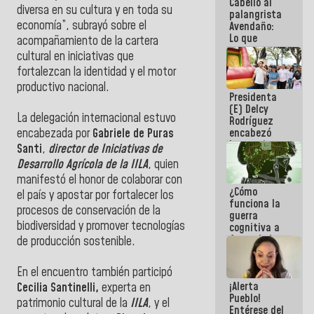
Cabello al
del Sistema
diversa en su cultura y en toda su
palangrista
Eléctrico
economía”, subrayó sobre el
Avendaño:
Nacional
Lo que
acompañamiento de la cartera
vayas a
cultural en iniciativas que
escribir
fortalezcan la identidad y el motor
hazlo hoy
por que no
productivo nacional.
Presidenta
sabemos si
(E) Delcy
la semana
La delegación internacional estuvo
Rodríguez
que viene
encabezó
encabezada por
Gabriele de Puras
hay
lanzamiento
programa
Santi
,
director de Iniciativas de
del Plan
Desarrollo Agrícola de la IILA
, quien
Nacional de
manifestó el honor de colaborar con
Recreación
¿Cómo
Vacacional
el país y apostar por fortalecer los
funciona la
procesos de conservación de la
guerra
biodiversidad y promover tecnologías
cognitiva a
favor de la
de producción sostenible.
narrativa
hegemónica?
En el encuentro también participó
(1)
¡Alerta
Cecilia Santinelli,
experta en
Pueblo!
patrimonio cultural de la
IILA
, y el
Entérese del