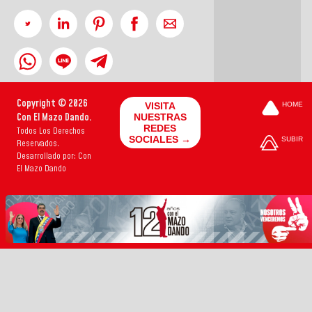
Copyright © 2026
VISITA
HOME
Con El Mazo Dando.
NUESTRAS
REDES
Todos Los Derechos
SOCIALES →
SUBIR
Reservados.
Desarrollado por: Con
El Mazo Dando