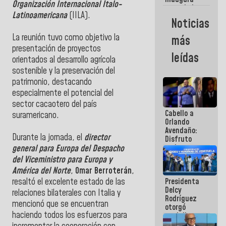
Organización Internacional Ítalo-
casa de los
Latinoamericana
(IILA).
Abuelos
Noticias
Primavera
en Caracas
La reunión tuvo como objetivo la
más
presentación de proyectos
leídas
orientados al desarrollo agrícola
sostenible y la preservación del
patrimonio, destacando
especialmente el potencial del
sector cacaotero del país
Cabello a
suramericano.
Orlando
Avendaño:
Durante la jornada, el
director
Disfruto
cada vez
general para Europa del Despacho
que escribes
del Viceministro para Europa y
porque lo
América del Norte
,
Omar Berroterán
,
que haces
Presidenta
resaltó el excelente estado de las
es
Delcy
embarrarla
relaciones bilaterales con Italia y
Rodríguez
mencionó que se encuentran
otorgó
haciendo todos los esfuerzos para
medalla
"Héroe de