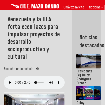
Chávez invicto
Noticias ↓
Venezuela y la IILA
fortalecen lazos para
impulsar proyectos de
Noticias
desarrollo
destacadas
socioproductivo y
cultural
Escucha esta noticia: 🔊
Presidenta
(e) Delcy
Rodríguez:
Pronto
restableceremos
las
operaciones
en el
Delcy
Aeropuerto