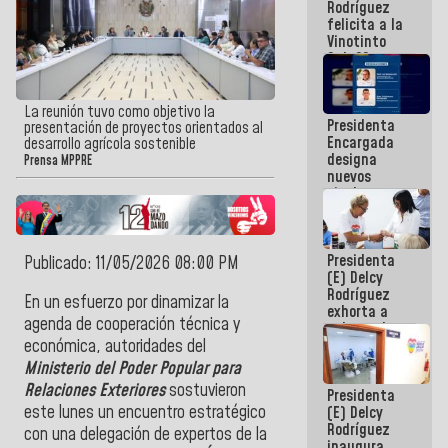
Rodríguez
Internacional
felicita a la
de
Vinotinto
Maiquetía
Sub 20
campeona
frente
México Sub
La reunión tuvo como objetivo la
Presidenta
23 en los
presentación de proyectos orientados al
Encargada
Centroamericanos
desarrollo agrícola sostenible
designa
Prensa MPPRE
nuevos
titulares en
el
Viceministerio
de Energía
Presidenta
Eléctrica y
Publicado: 11/05/2026 08:00 PM
(E) Delcy
CORPOELEC
Rodríguez
En un esfuerzo por dinamizar la
exhorta a
agenda de cooperación técnica y
gobernadores
y alcaldes a
económica, autoridades del
edificar
Ministerio del Poder Popular para
casas para
Relaciones Exteriores
sostuvieron
Presidenta
abuelos
este lunes un encuentro estratégico
(E) Delcy
Rodríguez
con una delegación de expertos de la
inaugura