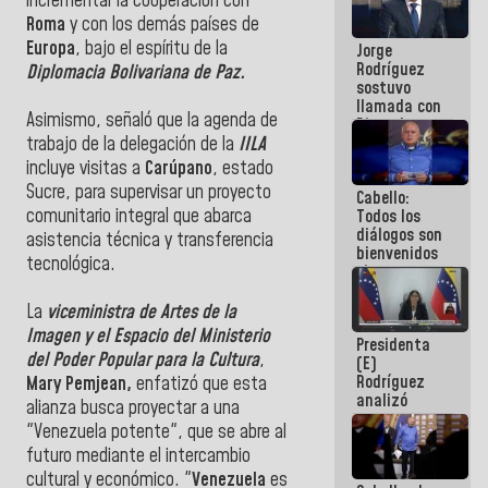
incrementar la cooperación con
Venezuela"
Roma
y con los demás países de
a servidores
Europa
, bajo el espíritu de la
Jorge
públicos
Rodríguez
Diplomacia Bolivariana de Paz.
sostuvo
llamada con
Asimismo, señaló que la agenda de
Dinorah
Figuera y
trabajo de la delegación de la
IILA
acuerdan
incluye visitas a
Carúpano
, estado
primer
Sucre, para supervisar un proyecto
Cabello:
encuentro
comunitario integral que abarca
Todos los
presencial
diálogos son
para el
asistencia técnica y transferencia
bienvenidos
diálogo
tecnológica.
siempre que
estén en el
marco de la
La
viceministra de Artes de la
Constitución
Imagen y el Espacio del Ministerio
Presidenta
de la
del Poder Popular para la Cultura
,
(E)
República
Rodríguez
Mary Pemjean,
enfatizó que esta
analizó
alianza busca proyectar a una
junto a
"Venezuela potente", que se abre al
gobernadores
futuro mediante el intercambio
planes de
recuperación
cultural y económico. "
Venezuela
es