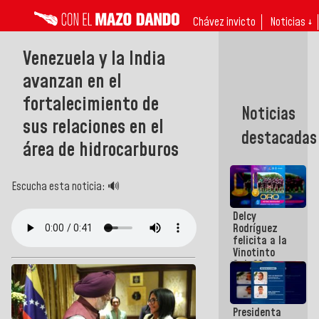
Chávez invicto
Noticias ↓
Venezuela y la India
avanzan en el
fortalecimiento de
Noticias
sus relaciones en el
destacadas
área de hidrocarburos
Escucha esta noticia: 🔊
Delcy
Rodríguez
felicita a la
Vinotinto
Sub 20
campeona
frente
México Sub
Presidenta
23 en los