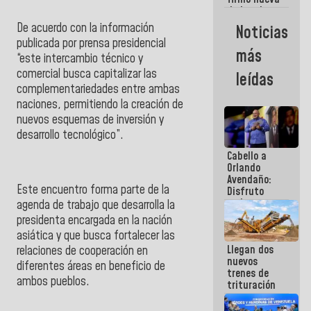
de Ley de
Arrendamiento
De acuerdo con la información
Noticias
aprobada
publicada por prensa presidencial
por la AN
más
“este intercambio técnico y
comercial busca capitalizar las
leídas
complementariedades entre ambas
naciones, permitiendo la creación de
nuevos esquemas de inversión y
desarrollo tecnológico”.
Cabello a
Orlando
Avendaño:
Este encuentro forma parte de la
Disfruto
cada vez
agenda de trabajo que desarrolla la
que escribes
presidenta encargada en la nación
porque lo
asiática y que busca fortalecer las
que haces
Llegan dos
relaciones de cooperación en
es
nuevos
embarrarla
diferentes áreas en beneficio de
trenes de
ambos pueblos.
trituración
para
optimizar