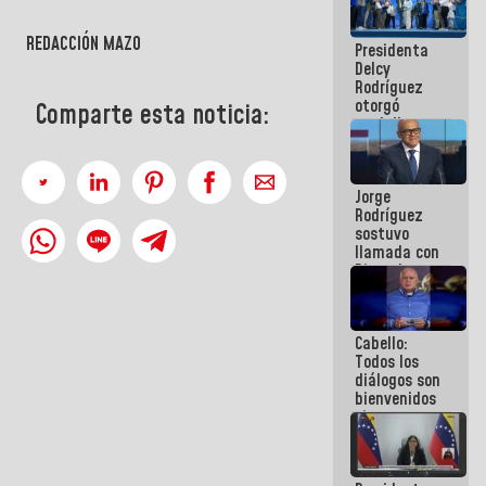
manejo de
escombros
REDACCIÓN MAZO
Presidenta
en La Guaira
Delcy
Rodríguez
otorgó
Comparte esta noticia:
medalla
"Héroe de
Venezuela"
a servidores
Jorge
públicos
Rodríguez
sostuvo
llamada con
Dinorah
Figuera y
acuerdan
primer
Cabello:
encuentro
Todos los
presencial
diálogos son
para el
bienvenidos
diálogo
siempre que
estén en el
marco de la
Constitución