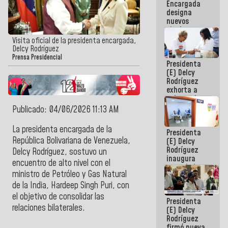
Encargada
Centroamericanos
designa
nuevos
titulares en
el
Visita oficial de la presidenta encargada,
Viceministerio
Delcy Rodríguez
de Energía
Prensa Presidencial
Presidenta
Eléctrica y
(E) Delcy
CORPOELEC
Rodríguez
exhorta a
gobernadores
y alcaldes a
Publicado: 04/06/2026 11:13 AM
edificar
casas para
La
presidenta encargada de la
Presidenta
abuelos
República Bolivariana de Venezuela,
(E) Delcy
Rodríguez
Delcy Rodríguez
, sostuvo un
inaugura
encuentro de alto nivel con el
casa de los
ministro de
Petróleo y Gas Natural
Abuelos
Primavera
de la India, Hardeep Singh Puri
, con
en Caracas
el objetivo de consolidar las
Presidenta
relaciones bilaterales.
(E) Delcy
Rodríguez
firmó nueva