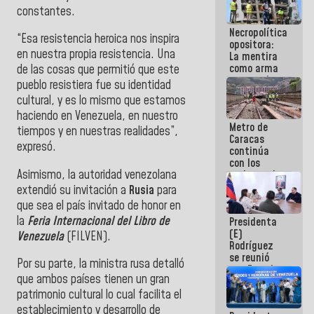
manejo de
constantes.
escombros
Necropolítica
en La Guaira
“Esa resistencia heroica nos inspira
opositora:
en nuestra propia resistencia. Una
La mentira
como arma
de las cosas que permitió que este
contra el
pueblo resistiera fue su identidad
Pueblo
cultural, y es lo mismo que estamos
haciendo en Venezuela, en nuestro
Metro de
tiempos y en nuestras realidades”,
Caracas
expresó.
continúa
con los
Asimismo, la autoridad venezolana
trabajos de
mantenimiento
extendió su invitación a
Rusia
para
e inspección
que sea el país invitado de honor en
en la Línea 2
la
Feria Internacional del Libro de
Presidenta
(E)
Venezuela
(FILVEN).
Rodríguez
se reunió
Por su parte, la ministra rusa detalló
con Estado
que ambos países tienen un gran
Mayor
Eléctrico
patrimonio cultural lo cual facilita el
para
establecimiento y desarrollo de