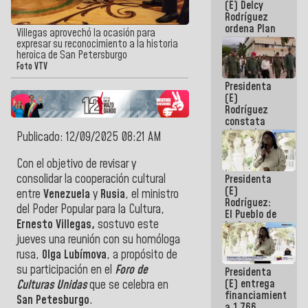
(E) Delcy
AmeriCup
Rodríguez
2027
ordena Plan
Villegas aprovechó la ocasión para
maestro de
expresar su reconocimiento a la historia
desarrollo
heroica de San Petersburgo
logístico y
Foto VTV
turístico
Presidenta
para La
(E)
Guaira
Rodríguez
constata
obras de
Publicado: 12/09/2025 08:21 AM
rehabilitación
de Escuela
Con el objetivo de revisar y
Militar de
consolidar la cooperación cultural
Presidenta
Mamo en La
(E)
Guaira
entre
Venezuela
y
Rusia
, el ministro
Rodríguez:
del Poder Popular para la Cultura,
El Pueblo de
Ernesto Villegas,
sostuvo este
La Guaira
siempre
jueves una reunión con su homóloga
estará
rusa,
Olga Lubímova
, a propósito de
acompañada
su participación en el
Foro de
Presidenta
por el
(E) entrega
Gobierno
Culturas Unidas
que se celebra en
financiamientos
Nacional
San Petesburgo
.
a 1.766