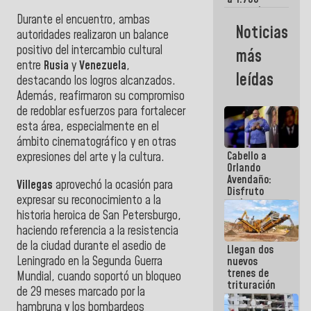
comerciantes
Durante el encuentro, ambas
y
Noticias
autoridades realizaron un balance
emprendedores
afectados
positivo del intercambio cultural
más
por
entre
Rusia
y
Venezuela
,
terremotos
leídas
destacando los logros alcanzados.
Además, reafirmaron su compromiso
de redoblar esfuerzos para fortalecer
esta área, especialmente en el
ámbito cinematográfico y en otras
Cabello a
expresiones del arte y la cultura.
Orlando
Avendaño:
Villegas
aprovechó la ocasión para
Disfruto
expresar su reconocimiento a la
cada vez
historia heroica de San Petersburgo,
que escribes
porque lo
haciendo referencia a la resistencia
que haces
de la ciudad durante el asedio de
Llegan dos
es
Leningrado en la Segunda Guerra
nuevos
embarrarla
trenes de
Mundial, cuando soportó un bloqueo
trituración
de 29 meses marcado por la
para
hambruna y los bombardeos
optimizar