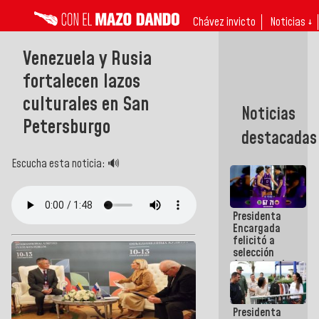
Chávez invicto
Noticias ↓
Venezuela y Rusia
fortalecen lazos
culturales en San
Noticias
Petersburgo
destacadas
Escucha esta noticia: 🔊
Presidenta
Encargada
felicitó a
selección
femenina de
baloncesto
por su
clasificación
Presidenta
a la