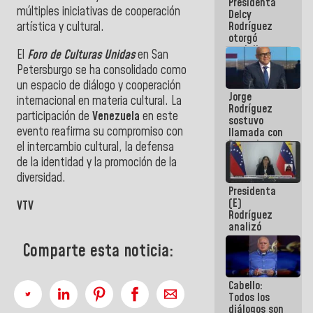
Presidenta
abordar
múltiples iniciativas de cooperación
Delcy
planes de
Rodríguez
artística y cultural.
acción
otorgó
medalla
El
Foro de Culturas Unidas
en San
"Héroe de
Petersburgo se ha consolidado como
Venezuela"
un espacio de diálogo y cooperación
a servidores
Jorge
públicos
internacional en materia cultural. La
Rodríguez
participación de
Venezuela
en este
sostuvo
evento reafirma su compromiso con
llamada con
Dinorah
el intercambio cultural, la defensa
Figuera y
de la identidad y la promoción de la
acuerdan
diversidad.
primer
Presidenta
encuentro
(E)
presencial
VTV
Rodríguez
para el
analizó
diálogo
junto a
Comparte esta noticia:
gobernadores
planes de
recuperación
Cabello:
del Sistema
Todos los
Eléctrico
diálogos son
Nacional