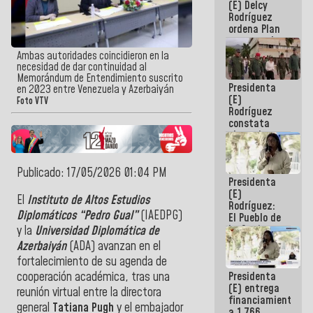
(E) Delcy
AmeriCup
Rodríguez
2027
ordena Plan
maestro de
desarrollo
Ambas autoridades coincidieron en la
logístico y
necesidad de dar continuidad al
turístico
Memorándum de Entendimiento suscrito
Presidenta
para La
en 2023 entre Venezuela y Azerbaiyán
(E)
Guaira
Foto VTV
Rodríguez
constata
obras de
rehabilitación
de Escuela
Militar de
Publicado: 17/05/2026 01:04 PM
Presidenta
Mamo en La
(E)
Guaira
El
Instituto de Altos Estudios
Rodríguez:
Diplomáticos “Pedro Gual”
(IAEDPG)
El Pueblo de
La Guaira
y la
Universidad Diplomática de
siempre
Azerbaiyán
(ADA) avanzan en el
estará
fortalecimiento de su agenda de
acompañada
Presidenta
cooperación académica, tras una
por el
(E) entrega
Gobierno
reunión virtual entre la directora
financiamientos
Nacional
general
Tatiana Pugh
y el embajador
a 1.766