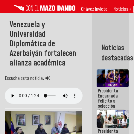
Chávez invicto
Noticias ↓
Venezuela y
Universidad
Diplomática de
Noticias
Azerbaiyán fortalecen
destacadas
alianza académica
Escucha esta noticia: 🔊
Presidenta
Encargada
felicitó a
selección
femenina de
baloncesto
por su
clasificación
Presidenta
a la