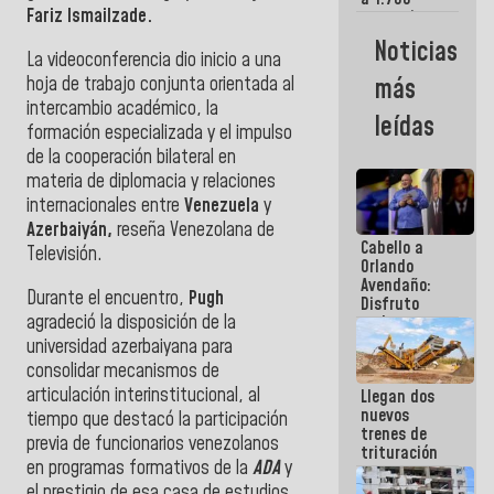
Fariz Ismailzade.
comerciantes
y
Noticias
emprendedores
La videoconferencia dio inicio a una
afectados
hoja de trabajo conjunta orientada al
más
por
intercambio académico, la
terremotos
leídas
formación especializada y el impulso
de la cooperación bilateral en
materia de diplomacia y relaciones
internacionales entre
Venezuela
y
Azerbaiyán,
reseña Venezolana de
Cabello a
Televisión.
Orlando
Avendaño:
Durante el encuentro,
Pugh
Disfruto
agradeció la disposición de la
cada vez
que escribes
universidad azerbaiyana para
porque lo
consolidar mecanismos de
que haces
articulación interinstitucional, al
Llegan dos
es
nuevos
embarrarla
tiempo que destacó la participación
trenes de
previa de funcionarios venezolanos
trituración
en programas formativos de la
ADA
y
para
optimizar
el prestigio de esa casa de estudios