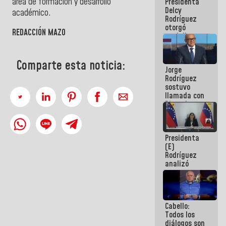
área de formación y desarrollo
Presidenta
abordar
Delcy
planes de
académico.
Rodríguez
acción
otorgó
REDACCIÓN MAZO
medalla
"Héroe de
Venezuela"
a servidores
Comparte esta noticia:
Jorge
públicos
Rodríguez
sostuvo
llamada con
Dinorah
Figuera y
acuerdan
primer
Presidenta
encuentro
(E)
presencial
Rodríguez
para el
analizó
diálogo
junto a
gobernadores
planes de
recuperación
Cabello:
del Sistema
Todos los
Eléctrico
diálogos son
Nacional