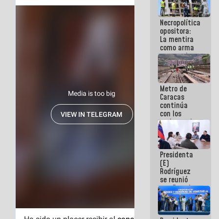
manejo de
escombros
Necropolítica
en La Guaira
opositora:
La mentira
como arma
contra el
Pueblo
Metro de
Caracas
continúa
con los
trabajos de
mantenimiento
e inspección
en la Línea 2
Presidenta
(E)
Rodríguez
se reunió
con Estado
Mayor
Eléctrico
para