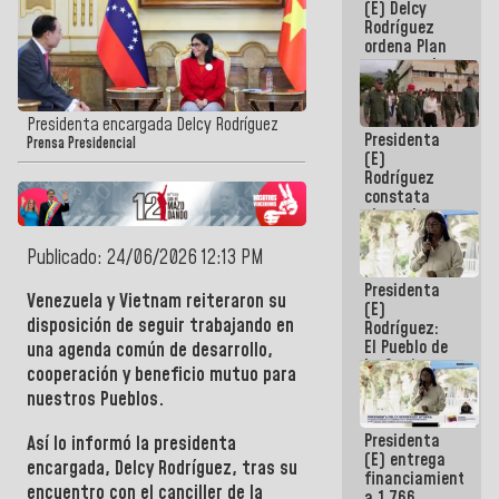
(E) Delcy
AmeriCup
Rodríguez
2027
ordena Plan
maestro de
desarrollo
logístico y
turístico
Presidenta encargada Delcy Rodríguez
Presidenta
para La
Prensa Presidencial
(E)
Guaira
Rodríguez
constata
obras de
rehabilitación
de Escuela
Publicado: 24/06/2026 12:13 PM
Militar de
Presidenta
Mamo en La
Venezuela
y
Vietnam
reiteraron su
(E)
Guaira
disposición de seguir trabajando en
Rodríguez:
El Pueblo de
una agenda común de desarrollo,
La Guaira
cooperación y beneficio mutuo para
siempre
nuestros
Pueblos
.
estará
acompañada
Presidenta
por el
Así lo informó la
presidenta
(E) entrega
Gobierno
encargada, Delcy Rodríguez,
tras su
financiamientos
Nacional
encuentro con el
canciller
de la
a 1.766