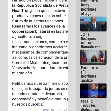
Presidenta
abordar
Delcy
planes de
Rodríguez
acción
otorgó
medalla
"Héroe de
Venezuela"
a servidores
Jorge
públicos
Rodríguez
sostuvo
llamada con
Dinorah
Figuera y
acuerdan
primer
Presidenta
encuentro
(E)
presencial
Rodríguez
para el
analizó
diálogo
junto a
gobernadores
planes de
recuperación
Cabello:
del Sistema
Todos los
Eléctrico
diálogos son
Nacional