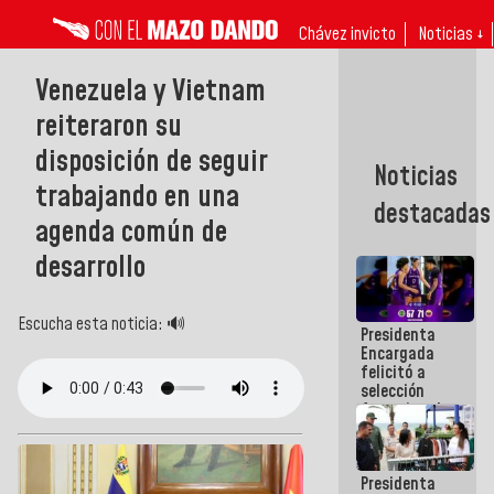
Chávez invicto
Noticias ↓
Venezuela y Vietnam
reiteraron su
disposición de seguir
Noticias
trabajando en una
destacadas
agenda común de
desarrollo
Escucha esta noticia: 🔊
Presidenta
Encargada
felicitó a
selección
femenina de
baloncesto
por su
clasificación
Presidenta
a la