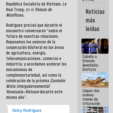
República Socialista de Vietnam, Le
comerciantes
y
Hoai Trung
,
en el
Palacio de
Noticias
emprendedores
Miraflores
.
afectados
más
por
Rodríguez
precisó que durante el
terremotos
leídas
encuentro conversaron “sobre el
futuro de nuestras relaciones.
Repasamos los avances de la
cooperación bilateral
en las áreas
de agricultura, energía,
Cabello a
telecomunicaciones, comercio e
Orlando
industria; y acordamos acelerar los
Avendaño:
mecanismos de
Disfruto
cada vez
complementariedad, así como la
que escribes
celebración de la próxima
Comisión
porque lo
Mixta Intergubernamental
que haces
Llegan dos
es
Venezuela–Vietnam
durante este
nuevos
embarrarla
mismo año”.
trenes de
trituración
para
optimizar