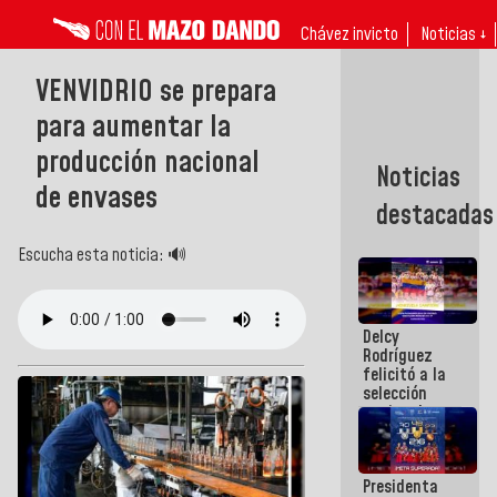
Chávez invicto
Noticias ↓
VENVIDRIO se prepara
para aumentar la
producción nacional
Noticias
de envases
destacadas
Escucha esta noticia: 🔊
Delcy
Rodríguez
felicitó a la
selección
nacional
masculina
de voleibol
campeona
Presidenta
de la Copa