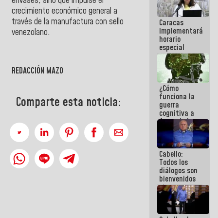
envases, sino que impulse el
porque lo
crecimiento económico general a
que haces
través de la manufactura con sello
Caracas
es
implementará
embarrarla
venezolano.
horario
especial
para
adaptarse
REDACCIÓN MAZO
al plan de
ahorro
¿Cómo
energético
funciona la
Comparte esta noticia:
guerra
cognitiva a
favor de la
narrativa
hegemónica?
(1)
Cabello:
Todos los
diálogos son
bienvenidos
siempre que
estén en el
marco de la
Constitución