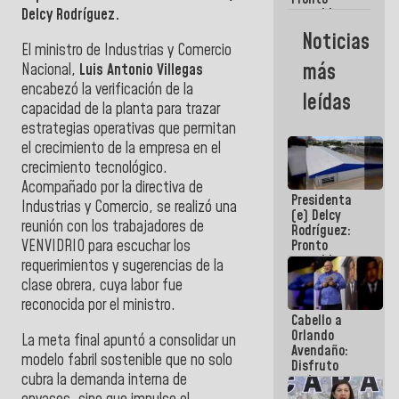
restableceremos
Delcy Rodríguez.
las
Noticias
operaciones
El ministro de Industrias y Comercio
en el
más
Nacional,
Luis Antonio Villegas
Aeropuerto
encabezó la verificación de la
Internacional
leídas
de
capacidad de la planta para trazar
Maiquetía
estrategias operativas que permitan
el crecimiento de la empresa en el
crecimiento tecnológico.
Acompañado por la directiva de
Presidenta
Industrias y Comercio, se realizó una
(e) Delcy
reunión con los trabajadores de
Rodríguez:
VENVIDRIO para escuchar los
Pronto
restableceremos
requerimientos y sugerencias de la
las
clase obrera, cuya labor fue
operaciones
reconocida por el ministro.
en el
Cabello a
Aeropuerto
Orlando
Internacional
La meta final apuntó a consolidar un
Avendaño:
de
modelo fabril sostenible que no solo
Disfruto
Maiquetía
cubra la demanda interna de
cada vez
que escribes