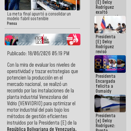
(E) Delcy
Panamericana
Rodríguez
Sub-17
exaltó
La meta final apuntó a consolidar un
participación
modelo fabril sostenible
de
Prensa
Venezuela
en Juegos
Presidenta
Centroamericanos
(E) Delcy
y del Caribe
Rodríguez
2026
revisó
Publicado: 18/06/2026 05:19 PM
agenda
económica y
Con la mira de evaluar los niveles de
ejecución de
operatividad y trazar estrategias que
fondos de
Presidenta
emergencia
potencien la producción en el
Encargada
post-sismos
mercado nacional, se realizó un
felicita a
recorrido por las instalaciones de la
Osmaidy
Arias y
planta industrial Venezolana del
Giraly
Vidrio (VENVIDRIO) para optimizar el
Marcano por
motor industrial del país bajo los
hacer
Presidenta
historia en
métodos de gestión eficientes
(e) Delcy
los
instruidos por la Presidenta (E) de la
Rodríguez:
Centroamericanos
República Bolivariana de Venezuela,
Pronto