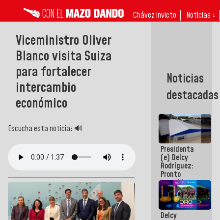
Chávez invicto
Noticias ↓
Viceministro Oliver
Blanco visita Suiza
para fortalecer
Noticias
intercambio
destacadas
económico
Escucha esta noticia: 🔊
Presidenta
(e) Delcy
Rodríguez:
Pronto
restableceremos
las
operaciones
en el
Delcy
Aeropuerto