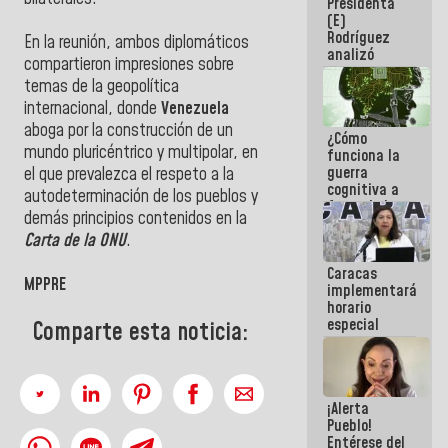
Presidenta
sabemos si
(E)
la semana
Rodríguez
que viene
En la reunión, ambos diplomáticos
analizó
hay
compartieron impresiones sobre
junto a
programa
temas de la geopolítica
gobernadores
planes de
internacional, donde
Venezuela
recuperación
aboga por la construcción de un
¿Cómo
del Sistema
mundo pluricéntrico y multipolar, en
funciona la
Eléctrico
guerra
Nacional
el que prevalezca el respeto a la
cognitiva a
autodeterminación de los pueblos y
favor de la
demás principios contenidos en la
narrativa
Carta de la ONU
.
hegemónica?
(1)
Caracas
MPPRE
implementará
horario
especial
Comparte esta noticia:
para
adaptarse
al plan de
ahorro
¡Alerta
energético
Pueblo!
Entérese del