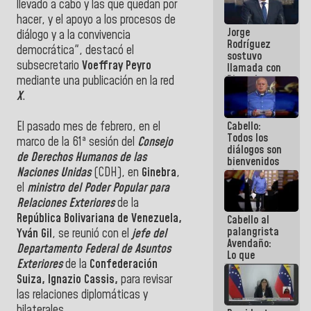
llevado a cabo y las que quedan por
Venezuela"
hacer, y el apoyo a los procesos de
a servidores
Jorge
públicos
diálogo y a la convivencia
Rodríguez
democrática", destacó el
sostuvo
subsecretario
Voeffray Peyro
llamada con
Dinorah
mediante una publicación en la red
Figuera y
X
.
acuerdan
primer
Cabello:
El pasado mes de febrero, en el
encuentro
Todos los
presencial
marco de la 61ª sesión del
Consejo
diálogos son
para el
de Derechos Humanos de las
bienvenidos
diálogo
Naciones Unidas
(CDH), en
Ginebra
,
siempre que
estén en el
el
ministro del Poder Popular para
marco de la
Relaciones Exteriores
de la
Constitución
República Bolivariana de Venezuela,
Cabello al
de la
palangrista
República
Yván Gil
, se reunió con el
jefe del
Avendaño:
Departamento Federal de Asuntos
Lo que
Exteriores
de la
Confederación
vayas a
escribir
Suiza, Ignazio Cassis,
para revisar
hazlo hoy
las relaciones diplomáticas y
por que no
bilaterales.