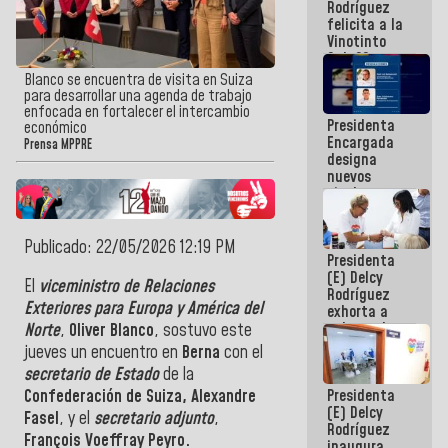
Rodríguez
Internacional
felicita a la
de
Vinotinto
Maiquetía
Sub 20
campeona
Blanco se encuentra de visita en Suiza
frente
para desarrollar una agenda de trabajo
México Sub
enfocada en fortalecer el intercambio
Presidenta
23 en los
económico
Encargada
Centroamericanos
Prensa MPPRE
designa
nuevos
titulares en
el
Viceministerio
de Energía
Publicado: 22/05/2026 12:19 PM
Presidenta
Eléctrica y
(E) Delcy
CORPOELEC
El
viceministro de Relaciones
Rodríguez
Exteriores para Europa y América del
exhorta a
gobernadores
Norte
,
Oliver Blanco
, sostuvo este
y alcaldes a
jueves un encuentro en
Berna
con el
edificar
secretario de Estado
de la
casas para
Presidenta
Confederación de Suiza, Alexandre
abuelos
(E) Delcy
Fasel
, y el
secretario adjunto
,
Rodríguez
François Voeffray Peyro.
inaugura