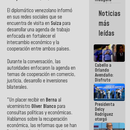
casa de los
Abuelos
El diplomático venezolano informó
Noticias
Primavera
en sus redes sociales que se
en Caracas
más
encuentra de visita en
Suiza
para
desarrollar una agenda de trabajo
leídas
enfocada en fortalecer el
intercambio económico y la
cooperación entre ambos países.
Durante la conversación, las
Cabello a
autoridades enfocaron la agenda en
Orlando
temas de cooperación en comercio,
Avendaño:
Disfruto
justicia, desarrollo e inversiones
cada vez
bilaterales.
que escribes
porque lo
que haces
"Un placer recibir en
Berna
al
Presidenta
es
viceministro
Oliver Blanco
para
Delcy
embarrarla
consultas políticas y económicas.
Rodríguez
Hablamos sobre la recuperación
otorgó
medalla
económica, las reformas que se han
"Héroe de