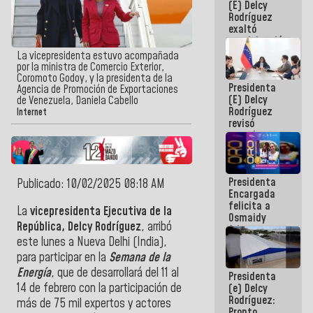
(E) Delcy
Panamericana
Rodríguez
Sub-17
exaltó
participación
de
La vicepresidenta estuvo acompañada
Venezuela
por la ministra de Comercio Exterior,
en Juegos
Coromoto Godoy, y la presidenta de la
Presidenta
Centroamericanos
Agencia de Promoción de Exportaciones
(E) Delcy
y del Caribe
de Venezuela, Daniela Cabello
Rodríguez
2026
Internet
revisó
agenda
económica y
ejecución de
fondos de
Presidenta
emergencia
Publicado: 10/02/2025 08:18 AM
Encargada
post-sismos
felicita a
La
vicepresidenta Ejecutiva de la
Osmaidy
República, Delcy Rodríguez
, arribó
Arias y
Giraly
este lunes a Nueva Delhi (India),
Marcano por
para participar en la
Semana de la
hacer
Energía
, que de desarrollará del 11 al
Presidenta
historia en
14 de febrero con la participación de
(e) Delcy
los
Rodríguez:
Centroamericanos
más de 75 mil expertos y actores
Pronto