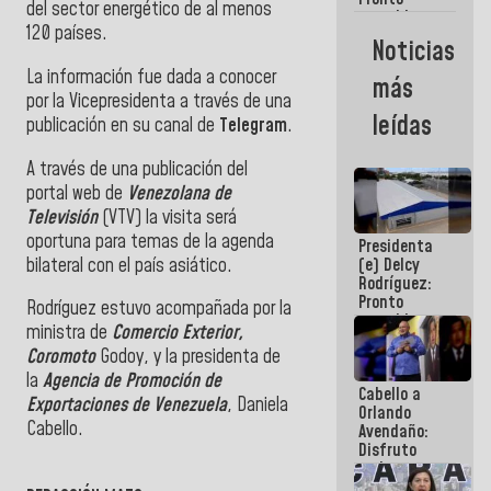
del sector energético de al menos
restableceremos
120 países.
las
Noticias
operaciones
en el
La información fue dada a conocer
más
Aeropuerto
por la Vicepresidenta a través de una
Internacional
leídas
publicación en su canal de
Telegram
.
de
Maiquetía
A través de una publicación del
portal web de
Venezolana de
Televisión
(VTV) la visita será
oportuna para temas de la agenda
Presidenta
bilateral con el país asiático.
(e) Delcy
Rodríguez:
Pronto
Rodríguez estuvo acompañada por la
restableceremos
ministra de
Comercio Exterior,
las
Coromoto
Godoy, y la presidenta de
operaciones
en el
la
Agencia de Promoción de
Cabello a
Aeropuerto
Exportaciones de Venezuela
, Daniela
Orlando
Internacional
Cabello.
Avendaño:
de
Disfruto
Maiquetía
cada vez
que escribes