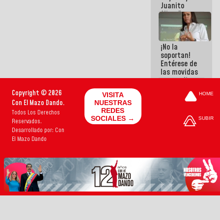
Juanito
Alimaña son
harina del
mismo
costal
¡No la
soportan!
Entérese de
las movidas
que realizan
antiguos
Copyright © 2026
VISITA
HOME
cómplices
Con El Mazo Dando.
NUESTRAS
de La Sayo
REDES
Todos Los Derechos
para
SOCIALES →
SUBIR
Reservados.
sacudírsela
Desarrollado por: Con
El Mazo Dando