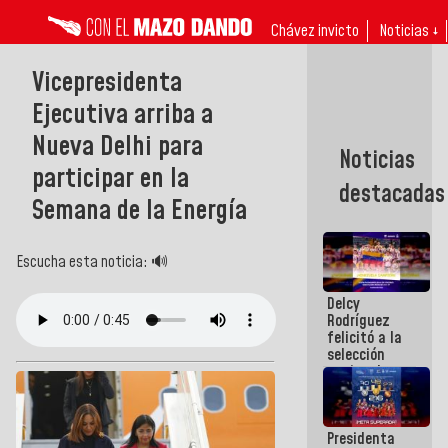
Chávez invicto
Noticias ↓
Vicepresidenta
Ejecutiva arriba a
Nueva Delhi para
Noticias
participar en la
destacadas
Semana de la Energía
Escucha esta noticia: 🔊
Delcy
Rodríguez
felicitó a la
selección
nacional
masculina
de voleibol
campeona
Presidenta
de la Copa