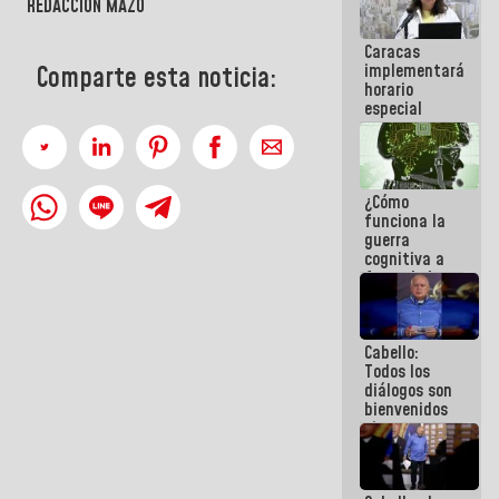
REDACCIÓN MAZO
porque lo
que haces
Caracas
es
implementará
embarrarla
Comparte esta noticia:
horario
especial
para
adaptarse
al plan de
ahorro
¿Cómo
energético
funciona la
guerra
cognitiva a
favor de la
narrativa
hegemónica?
(1)
Cabello:
Todos los
diálogos son
bienvenidos
siempre que
estén en el
marco de la
Constitución