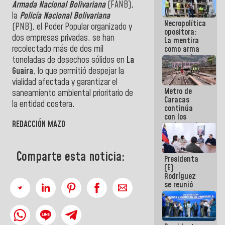
Armada Nacional Bolivariana
(FANB),
manejo de
escombros
la
Policía Nacional Bolivariana
Necropolítica
en La Guaira
(PNB), el Poder Popular organizado y
opositora:
dos empresas privadas, se han
La mentira
recolectado más de dos mil
como arma
contra el
toneladas de desechos sólidos en
La
Pueblo
Guaira
, lo que permitió despejar la
vialidad afectada y garantizar el
Metro de
saneamiento ambiental prioritario de
Caracas
la entidad costera.
continúa
con los
REDACCIÓN MAZO
trabajos de
mantenimiento
e inspección
en la Línea 2
Comparte esta noticia:
Presidenta
(E)
Rodríguez
se reunió
con Estado
Mayor
Eléctrico
para