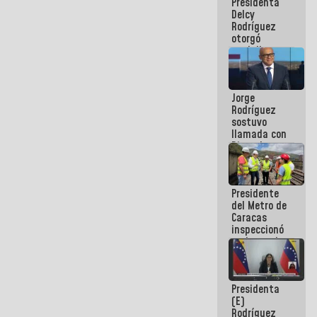
Presidenta
abordar
Delcy
planes de
Rodríguez
acción
otorgó
medalla
"Héroe de
Venezuela"
a servidores
Jorge
públicos
Rodríguez
sostuvo
llamada con
Dinorah
Figuera y
acuerdan
primer
Presidente
encuentro
del Metro de
presencial
Caracas
para el
inspeccionó
diálogo
trabajos de
rehabilitación
y
modernización
Presidenta
de la vía
(E)
férrea
Rodríguez