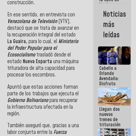
construcción.
María
Machado se
Noticias
En ese sentido, en entrevista con
estrellaron
de frente
Venezolana de Televisión
(VTV),
más
contra el
destacó que se trata de avanzar en
Pueblo
leídas
la recuperación integral del estado
La Guaira,
para lo cual, el
Ministerio
del Poder Popular para el
Ecosocialismo
trasladó desde el
estado
Nueva Esparta
una máquina
trituradora de alta capacidad para
Cabello a
Orlando
procesar los escombros.
Avendaño:
Disfruto
Apuntó que estas acciones forman
cada vez
parte de los trabajos que ejecuta el
que escribes
porque lo
Gobierno Bolivariano
para recuperar
que haces
la infraestructura afectada en la
Llegan dos
es
región.
nuevos
embarrarla
trenes de
trituración
También aseguró que, gracias a una
para
labor conjunta entre la
Fuerza
optimizar