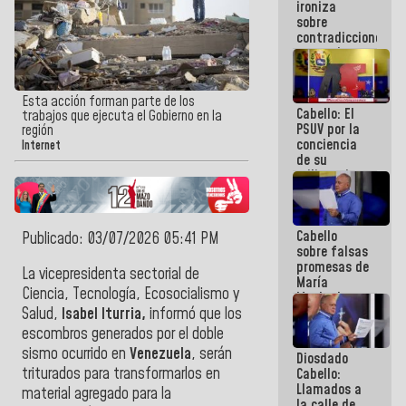
ironiza
la semana
sobre
que viene
contradicciones
hay
y mentiras
programa
de María
Machado:
¡Créanle!
Esta acción forman parte de los
Cabello: El
trabajos que ejecuta el Gobierno en la
PSUV por la
región
conciencia
Internet
de su
militancia
es la
organización
política más
Cabello
sólida de
Publicado: 03/07/2026 05:41 PM
sobre falsas
Venezuela
promesas de
La vicepresidenta sectorial de
María
Ciencia, Tecnología, Ecosocialismo y
Machado:
¿Quién le
Salud,
Isabel Iturria,
informó que los
puede creer?
escombros generados por el doble
¿Y la gente
sismo ocurrido en
Venezuela
, serán
Diosdado
que ella iba
triturados para transformarlos en
Cabello:
a salvar en
Llamados a
La Guaira?
material agregado para la
la calle de