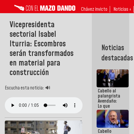
Chávez invicto
Noticias ↓
Vicepresidenta
sectorial Isabel
Iturria: Escombros
Noticias
serán transformados
destacadas
en material para
construcción
Escucha esta noticia: 🔊
Cabello al
palangrista
Avendaño:
Lo que
vayas a
escribir
hazlo hoy
por que no
Cabello
sabemos si