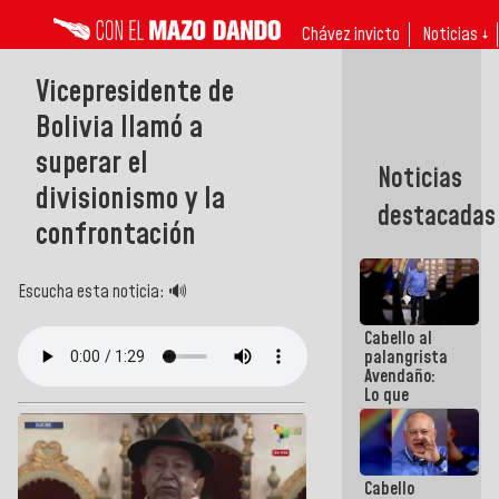
Chávez invicto
Noticias ↓
Vicepresidente de
Bolivia llamó a
superar el
Noticias
divisionismo y la
destacadas
confrontación
Escucha esta noticia: 🔊
Cabello al
palangrista
Avendaño:
Lo que
vayas a
escribir
hazlo hoy
por que no
Cabello
sabemos si