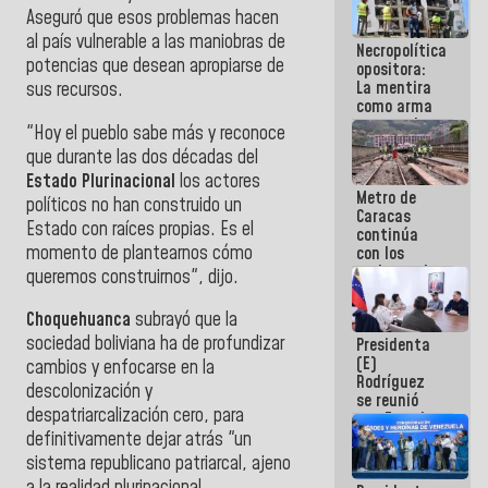
manejo de
Aseguró que
esos problemas hacen
escombros
al país vulnerable a las maniobras de
Necropolítica
en La Guaira
potencias que desean apropiarse de
opositora:
La mentira
sus recursos.
como arma
contra el
"Hoy el pueblo sabe más y reconoce
Pueblo
que durante las dos décadas del
Estado Plurinacional
los actores
Metro de
políticos no han construido un
Caracas
Estado con raíces propias.
Es el
continúa
momento de plantearnos cómo
con los
trabajos de
queremos construirnos
", dijo.
mantenimiento
e inspección
Choquehuanca
subrayó que la
en la Línea 2
sociedad boliviana
ha de profundizar
Presidenta
(E)
cambios y enfocarse en la
Rodríguez
descolonización y
se reunió
despatriarcalización cero
, para
con Estado
Mayor
definitivamente dejar atrás "un
Eléctrico
sistema republicano patriarcal, ajeno
para