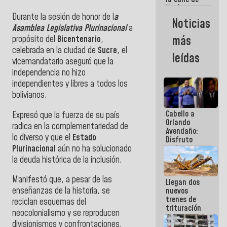
María
Durante la sesión de honor de l
a
Machado se
Noticias
estrellaron
Asamblea Legislativa Plurinacional
a
de frente
más
propósito del
Bicentenario
,
contra el
celebrada en la ciudad de
Sucre
, el
Pueblo
leídas
vicemandatario aseguró que
la
independencia no hizo
independientes y libres a todos los
bolivianos
.
Cabello a
Expresó que
la fuerza de su país
Orlando
radica en la complementariedad de
Avendaño:
lo diverso
y que el
Estado
Disfruto
Plurinacional
aún no ha solucionado
cada vez
que escribes
la deuda histórica de la inclusión.
porque lo
que haces
Manifestó que, a pesar de las
Llegan dos
es
enseñanzas de la historia,
se
nuevos
embarrarla
trenes de
reciclan esquemas del
trituración
neocolonialismo y se reproducen
para
divisionismos y confrontaciones
.
optimizar