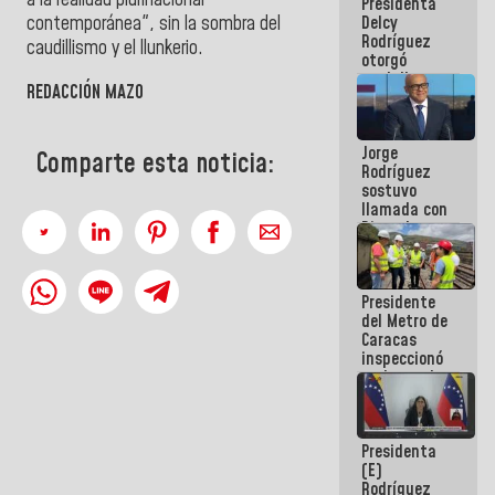
a la realidad plurinacional
Presidenta
abordar
Delcy
contemporánea", sin la sombra del
planes de
Rodríguez
acción
caudillismo y el llunkerio.
otorgó
medalla
REDACCIÓN MAZO
"Héroe de
Venezuela"
a servidores
Jorge
públicos
Comparte esta noticia:
Rodríguez
sostuvo
llamada con
Dinorah
Figuera y
acuerdan
primer
Presidente
encuentro
del Metro de
presencial
Caracas
para el
inspeccionó
diálogo
trabajos de
rehabilitación
y
modernización
Presidenta
de la vía
(E)
férrea
Rodríguez