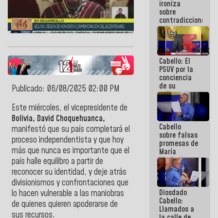
ironiza
la semana
sobre
que viene
contradicciones
hay
y mentiras
programa
de María
Machado:
¡Créanle!
Cabello: El
PSUV por la
conciencia
de su
Publicado: 06/08/2025 02:00 PM
militancia
es la
Este miércoles, el vicepresidente de
organización
Bolivia, David Choquehuanca,
política más
Cabello
sólida de
manifestó que su país
completará el
sobre falsas
Venezuela
proceso independentista
y que hoy
promesas de
más que nunca es importante que el
María
Machado:
país
halle equilibro a partir de
¿Quién le
reconocer su identidad
, y
deje atrás
puede creer?
divisionismos y confrontaciones
que
¿Y la gente
Diosdado
que ella iba
lo hacen vulnerable a las maniobras
Cabello:
a salvar en
de quienes quieren apoderarse de
Llamados a
La Guaira?
sus recursos.
la calle de