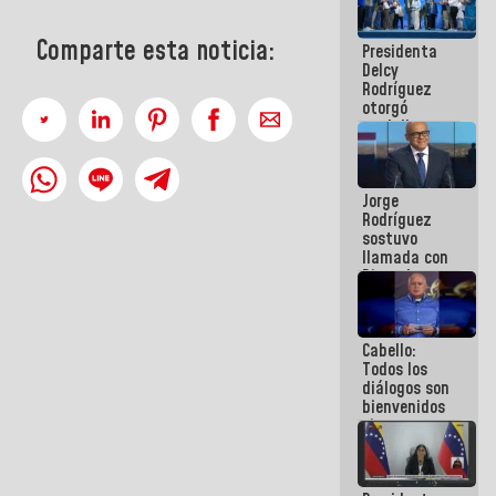
manejo de
escombros
Comparte esta noticia:
Presidenta
en La Guaira
Delcy
Rodríguez
otorgó
medalla
"Héroe de
Venezuela"
a servidores
Jorge
públicos
Rodríguez
sostuvo
llamada con
Dinorah
Figuera y
acuerdan
primer
Cabello:
encuentro
Todos los
presencial
diálogos son
para el
bienvenidos
diálogo
siempre que
estén en el
marco de la
Constitución