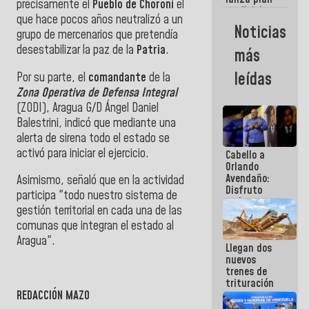
semana
precisamente el
Pueblo de Choroní
el
crediticio
que hace pocos años neutralizó a un
con subsidio
Noticias
grupo de mercenarios que pretendía
a Juntas de
Condominio
desestabilizar la paz de la
Patria
.
más
leídas
‎Por su parte, el
comandante
de la
Zona Operativa de Defensa Integral
(ZODI), Aragua G/D Ángel Daniel
Balestrini,
indicó que me
diante una
alerta de sirena todo el estado se
activó para iniciar el ejercicio.
Cabello a
Orlando
Avendaño:
‎Asimismo, señaló que en la actividad
Disfruto
participa "todo nuestro sistema de
cada vez
gestión territorial en cada una de las
que escribes
porque lo
comunas que integran el estado al
que haces
Aragua".
Llegan dos
es
nuevos
embarrarla
trenes de
trituración
para
REDACCIÓN MAZO
optimizar