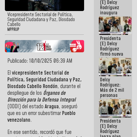
(E) Delcy
Rodríguez
inaugura
Vicepresidente Sectorial de Política,
casa de los
Seguridad Ciudadana y Paz, Diosdado
Abuelos
Cabello
Primavera
MPPRIJP
en Caracas
Presidenta
(E) Delcy
Rodríguez
firmó nueva
de Ley de
Publicado: 10/10/2025 06:39 AM
Arrendamiento
aprobada
‎El
vicepresidente Sectorial de
por la AN
Política, Seguridad Ciudadana y Paz,
Delcy
Rodríguez:
Diosdado Cabello Rondón
, durante el
Más de 2 mil
despliegue de los
Órganos de
personas
Dirección para la Defensa Integral
beneficiadas
con planes
(ODDI) del estado
Aragua
, aseguró
para
que es un error subestimar
Pueblo
atención de
venezolano
.
Presidenta
emergencia
(E) Delcy
sísmica en
Rodríguez
la última
‎En ese sentido, recordó que fue
lanza plan