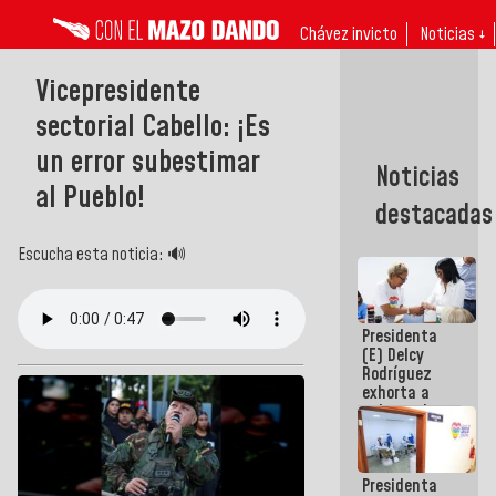
Chávez invicto
Noticias ↓
Vicepresidente
sectorial Cabello: ¡Es
un error subestimar
Noticias
al Pueblo!
destacadas
Escucha esta noticia: 🔊
Presidenta
(E) Delcy
Rodríguez
exhorta a
gobernadores
y alcaldes a
edificar
casas para
Presidenta
abuelos