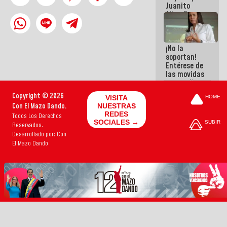
Juanito
Alimaña son
harina del
mismo
costal
¡No la
soportan!
Entérese de
las movidas
que realizan
antiguos
Copyright © 2026
VISITA
HOME
cómplices
Con El Mazo Dando.
NUESTRAS
de La Sayo
REDES
Todos Los Derechos
para
SOCIALES →
SUBIR
Reservados.
sacudírsela
Desarrollado por: Con
El Mazo Dando