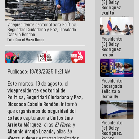
(E) Delcy
Panamericana
Rodríguez
Sub-17
exaltó
participación
de
Vicepresidente sectorial para Política,
Venezuela
Seguridad Ciudadana y Paz, Diosdado
en Juegos
Cabello Rondón
Presidenta
Centroamericanos
Foto Con el Mazo Dando
(E) Delcy
y del Caribe
Rodríguez
2026
revisó
agenda
económica y
ejecución de
Publicado: 19/08/2025 11:21 AM
fondos de
Presidenta
emergencia
Este martes, 19 de agosto, el
Encargada
post-sismos
vicepresidente sectorial de
felicita a
Osmaidy
Política, Seguridad Ciudadana y Paz,
Arias y
Diosdado Cabello Rondón
, informó
Giraly
que
organismos de seguridad del
Marcano por
hacer
Estado
capturaron a
Carlos Luis
Presidenta
historia en
Arrieta Márquez
, alias
El Flaco
; y
(e) Delcy
los
Aliannis Araujo Lozada,
alias
La
Rodríguez:
Centroamericanos
Negra
, quienes estaban implicados
Pronto