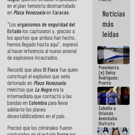
restableceremos
en el plan terrorista desmantelado
las
Noticias
en
Plaza Venezuela
en
Caracas
.
operaciones
en el
más
“Los
organismos de seguridad del
Aeropuerto
Internacional
Estado
los capturaron y, gracias a
leídas
de
los aportes que ambos han hecho,
Maiquetía
hemos llegado hasta aquí”, expresó
al hacer referencia al nuevo arsenal
de explosivos incautados.
Presidenta
Recordó que alias
El Flaco
fue quien
(e) Delcy
construyó el explosivo que sería
Rodríguez:
detonado en
Plaza Venezuela
;
Pronto
restableceremos
mientras que
La Negra
era la
las
intermediaria que contactó a las
operaciones
bandas en
Colombia
para llevar
en el
Cabello a
Aeropuerto
adelante los planes
Orlando
Internacional
desestabilizadores en el país.
Avendaño:
de
Disfruto
Maiquetía
Precisó que los criminales fueron
cada vez
que escribes