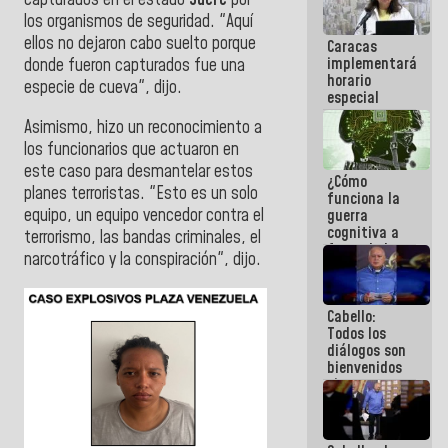
capturados en el estado
Sucre
por
porque lo
los organismos de seguridad. "Aquí
que haces
ellos no dejaron cabo suelto porque
Caracas
es
implementará
embarrarla
donde fueron capturados fue una
horario
especie de cueva", dijo.
especial
para
Asimismo, hizo un reconocimiento a
adaptarse
los funcionarios que actuaron en
al plan de
ahorro
este caso para desmantelar estos
¿Cómo
energético
planes terroristas. "Esto es un solo
funciona la
equipo, un equipo vencedor contra el
guerra
cognitiva a
terrorismo, las bandas criminales, el
favor de la
narcotráfico y la conspiración", dijo.
narrativa
hegemónica?
(1)
Cabello:
Todos los
diálogos son
bienvenidos
siempre que
estén en el
marco de la
Constitución