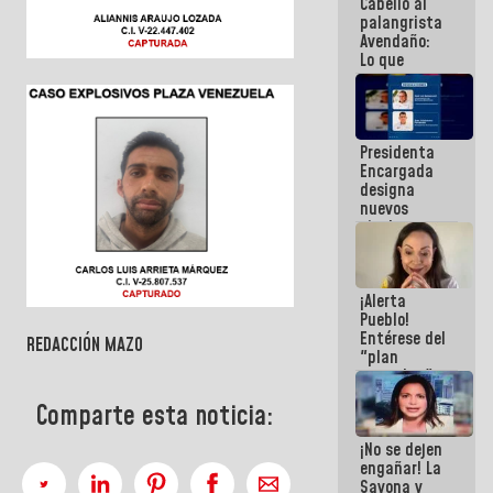
Cabello al
de la
palangrista
República
Avendaño:
Lo que
vayas a
escribir
hazlo hoy
por que no
Presidenta
sabemos si
Encargada
la semana
designa
que viene
nuevos
hay
titulares en
programa
el
Viceministerio
de Energía
¡Alerta
Eléctrica y
Pueblo!
CORPOELEC
Entérese del
REDACCIÓN MAZO
"plan
enjambre"
de La Sayo
Comparte esta noticia:
para
sabotear el
¡No se dejen
diálogo y
engañar! La
promover el
Sayona y
caos