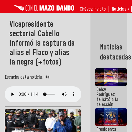
Chávez invicto
Noticias ↓
Vicepresidente
sectorial Cabello
informó la captura de
Noticias
alias el Flaco y alias
destacadas
la negra (+fotos)
Escucha esta noticia: 🔊
Delcy
Rodríguez
felicitó a la
selección
nacional
masculina
de voleibol
campeona
Presidenta
de la Copa