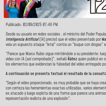
Publicado: 02/09/2025 07:46 PM
Desde su usuario en redes sociales , el ministro del Poder Popul
Inteligencia Artificial
(IA) precisó que el video presentado por
Ma
veía un supuesto ataque "letal" contra un "buque con drogas" en
"Parece que
Marco Rubio
sigue mintiéndole a su presidente: lueg
video con IA (así comprobado)", señaló
Ñáñez
quien publicó en s
los elementos que evidencian la falsedad del video entregado p
A continuación se presenta textual el resultado de la consult
“Según el video proporcionado, es muy probable que se haya cread
con certeza las herramientas exactas utilizadas, varios elemen
es atacado y luego explota de una forma que parece una animaci
representación realista de una explosión".