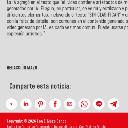
La IA agregó en el texto que "el video contiene artefactos de mov
generados por IA. El agua, en particular, se ve muy estilizada y
diferentes elementos, incluyendo el texto
"SIN CLASIFICAR"
y u
con la falta de detalle, son comunes en el contenido generado 
video generado por IA, es cada vez más común. Puede usarse pa
expresión artística.”
REDACCIÓN MAZO
Comparte esta noticia:
Copyright © 2026 Con El Mazo Dando.
Todos Los Derechos Reservados. Desarrollado por: Con El Mazo Dando