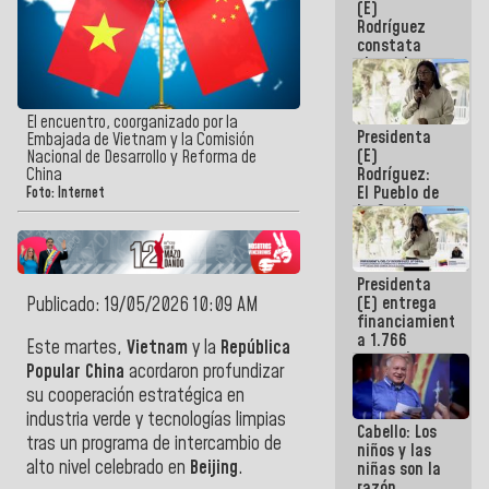
(E)
Guaira
Rodríguez
constata
obras de
rehabilitación
de Escuela
Militar de
El encuentro, coorganizado por la
Presidenta
Mamo en La
Embajada de Vietnam y la Comisión
(E)
Guaira
Nacional de Desarrollo y Reforma de
Rodríguez:
China
El Pueblo de
Foto: Internet
La Guaira
siempre
estará
acompañada
Presidenta
por el
(E) entrega
Publicado: 19/05/2026 10:09 AM
Gobierno
financiamientos
Nacional
a 1.766
Este martes,
Vietnam
y la
República
comerciantes
Popular China
acordaron profundizar
y
su cooperación estratégica en
emprendedores
afectados
industria verde y tecnologías limpias
Cabello: Los
por
tras un programa de intercambio de
niños y las
terremotos
alto nivel celebrado en
Beijing
.
niñas son la
razón