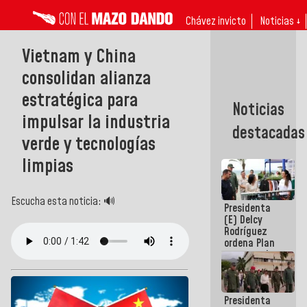
Chávez invicto
Noticias ↓
Vietnam y China
consolidan alianza
estratégica para
Noticias
impulsar la industria
destacadas
verde y tecnologías
limpias
Escucha esta noticia: 🔊
Presidenta
(E) Delcy
Rodríguez
ordena Plan
maestro de
desarrollo
logístico y
turístico
Presidenta
para La