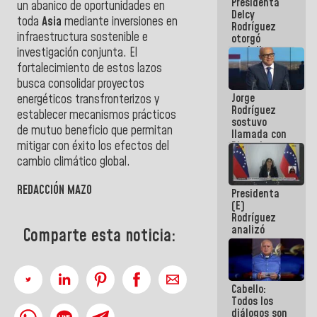
Presidenta
abordar
un abanico de oportunidades en
Delcy
planes de
toda
Asia
mediante inversiones en
Rodríguez
acción
infraestructura sostenible e
otorgó
medalla
investigación conjunta. El
"Héroe de
fortalecimiento de estos lazos
Venezuela"
busca consolidar proyectos
a servidores
Jorge
públicos
energéticos transfronterizos y
Rodríguez
establecer mecanismos prácticos
sostuvo
de mutuo beneficio que permitan
llamada con
mitigar con éxito los efectos del
Dinorah
Figuera y
cambio climático global.
acuerdan
primer
REDACCIÓN MAZO
Presidenta
encuentro
(E)
presencial
Rodríguez
para el
analizó
diálogo
Comparte esta noticia:
junto a
gobernadores
planes de
recuperación
Cabello:
del Sistema
Todos los
Eléctrico
diálogos son
Nacional