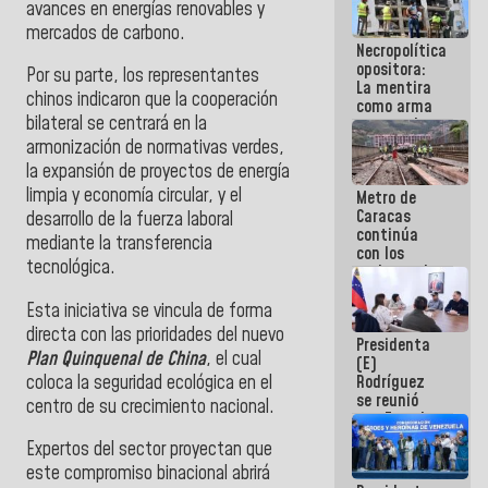
avances en energías renovables y
manejo de
mercados de carbono.
escombros
Necropolítica
en La Guaira
opositora:
​Por su parte, los representantes
La mentira
chinos indicaron que la cooperación
como arma
bilateral se centrará en la
contra el
Pueblo
armonización de normativas verdes,
la expansión de proyectos de energía
limpia y economía circular, y el
Metro de
Caracas
desarrollo de la fuerza laboral
continúa
mediante la transferencia
con los
tecnológica.
trabajos de
mantenimiento
e inspección
Esta iniciativa se vincula de forma
en la Línea 2
directa con las prioridades del nuevo
Presidenta
Plan Quinquenal de China
, el cual
(E)
coloca la seguridad ecológica en el
Rodríguez
se reunió
centro de su crecimiento nacional.
con Estado
Mayor
​Expertos del sector proyectan que
Eléctrico
este compromiso binacional abrirá
para