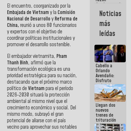
fundamental
El encuentro, coorganizado por la
de todo lo
Embajada de
Vietnam
y la
Comisión
Noticias
que
Nacional de Desarrollo
y
Reforma de
estamos
más
haciendo
China,
reunió a unos 80 funcionarios
y expertos con el objetivo de
leídas
coordinar políticas institucionales y
promover el desarrollo sostenible.
​El embajador vietnamita,
Pham
Thanh Binh
, afirmó que la
Cabello a
transformación ecológica es una
Orlando
prioridad estratégica para su nación,
Avendaño:
Disfruto
destacando que el próximo marco
cada vez
político de
Vietnam
para el período
que escribes
2026-2030 situará la protección
porque lo
que haces
ambiental al mismo nivel que el
Llegan dos
es
crecimiento económico y social. Del
nuevos
embarrarla
mismo modo, subrayó el gran
trenes de
trituración
potencial de aliarse con el país
para
vecino para aprovechar sus notables
optimizar