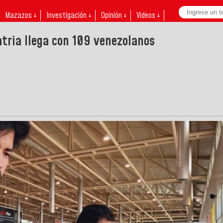
Mazazos ↓
Investigación ↓
Opinión ↓
Videos ↓
atria llega con 109 venezolanos