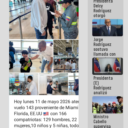
Presidenta
abordar
Delcy
planes de
Rodríguez
acción
otorgó
medalla
"Héroe de
Venezuela"
a servidores
Jorge
públicos
Rodríguez
sostuvo
llamada con
Dinorah
Figuera y
acuerdan
primer
Presidenta
encuentro
(E)
presencial
Rodríguez
para el
analizó
diálogo
junto a
gobernadores
planes de
recuperación
Ministro
del Sistema
Cabello
Eléctrico
supervisa
Nacional