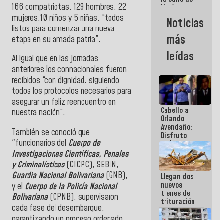
166 compatriotas, 129 hombres, 22
María
Machado se
mujeres,10 niños y 5 niñas, “todos
Noticias
estrellaron
listos para comenzar una nueva
de frente
más
etapa en su amada patria”.
contra el
Pueblo
leídas
Al igual que en las jornadas
anteriores los connacionales fueron
recibidos “con dignidad, siguiendo
todos los protocolos necesarios para
asegurar un feliz reencuentro en
Cabello a
nuestra nación”.
Orlando
Avendaño:
También se conoció que
Disfruto
"funcionarios del
Cuerpo de
cada vez
que escribes
Investigaciones Científicas, Penales
porque lo
y Criminalísticas
(CICPC), SEBIN,
que haces
Guardia Nacional Bolivariana
(GNB),
Llegan dos
es
nuevos
embarrarla
y el
Cuerpo de la Policía Nacional
trenes de
Bolivariana
(CPNB), supervisaron
trituración
cada fase del desembarque,
para
garantizando un proceso ordenado.
optimizar