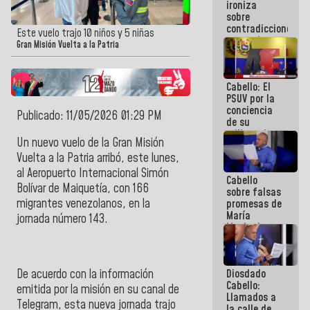
ironiza
la semana
sobre
que viene
contradicciones
hay
Este vuelo trajo 10 niños y 5 niñas
y mentiras
programa
Gran Misión Vuelta a la Patria
de María
Machado:
¡Créanle!
Cabello: El
PSUV por la
conciencia
Publicado: 11/05/2026 01:29 PM
de su
militancia
Un nuevo vuelo de la
Gran Misión
es la
organización
Vuelta a la Patria
arribó, este lunes,
política más
al
Aeropuerto Internacional Simón
Cabello
sólida de
Bolívar de Maiquetía
, con 166
sobre falsas
Venezuela
migrantes venezolanos, en la
promesas de
María
jornada número 143.
Machado:
¿Quién le
puede creer?
¿Y la gente
De acuerdo con la información
Diosdado
que ella iba
Cabello:
a salvar en
emitida por la misión en su canal de
Llamados a
La Guaira?
Telegram
, esta nueva jornada trajo
la calle de