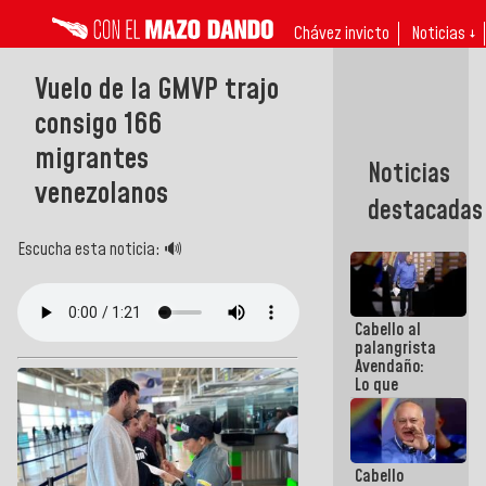
Chávez invicto
Noticias ↓
Vuelo de la GMVP trajo
consigo 166
migrantes
Noticias
venezolanos
destacadas
Escucha esta noticia: 🔊
Cabello al
palangrista
Avendaño:
Lo que
vayas a
escribir
hazlo hoy
por que no
Cabello
sabemos si