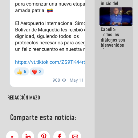
inicio del
proceso de
demolición
de
edificaciones
Cabello:
declaradas
Todos los
en riesgo en
diálogos son
La Guaira
bienvenidos
(+Fotos)
siempre que
estén en el
marco de la
Constitución
de la
República
REDACCIÓN MAZO
Comparte esta noticia: