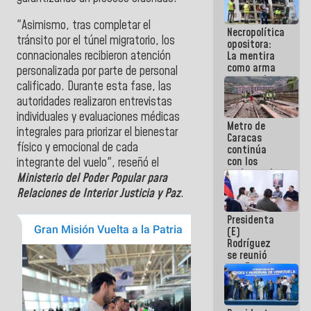
manejo de
escombros
"Asimismo, tras completar el
Necropolítica
en La Guaira
tránsito por el túnel migratorio, los
opositora:
connacionales recibieron atención
La mentira
como arma
personalizada por parte de personal
contra el
calificado. Durante esta fase, las
Pueblo
autoridades realizaron entrevistas
individuales y evaluaciones médicas
Metro de
integrales para priorizar el bienestar
Caracas
físico y emocional de cada
continúa
con los
integrante del vuelo", reseñó el
trabajos de
Ministerio del Poder Popular para
mantenimiento
Relaciones de Interior Justicia y Paz
.
e inspección
en la Línea 2
Presidenta
(E)
Rodríguez
se reunió
con Estado
Mayor
Eléctrico
para